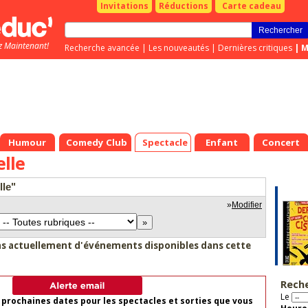
Invitations
Réductions
Carte cadeau
z Maintenant!
Recherche avancée
|
Les nouveautés
|
Dernières critiques
|
M
Humour
Comedy Club
Spectacle
Enfant
Concert
lle
lle"
»
Modifier
as actuellement d'événements disponibles dans cette
Rech
Le
 prochaines dates pour les spectacles et sorties que vous