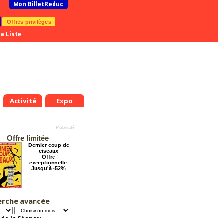
Mon BilletReduc
Offres privilèges
a Liste
Activité
Expo
Offre limitée
Dernier coup de
ciseaux
Offre
exceptionnelle.
Jusqu'à -52%
erche avancée
Chéri on se dit tout
!
Offre
exceptionnelle.