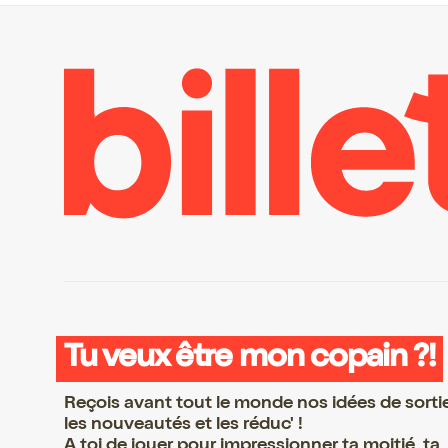
Tu veux être mon copain ?!
Reçois avant tout le monde nos idées de sorti
les nouveautés et les réduc' !
A toi de jouer pour impressionner ta moitié, ta