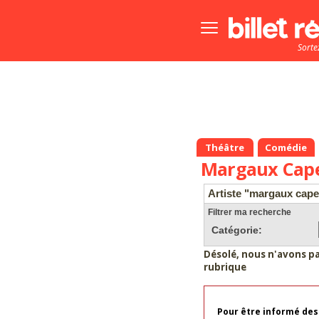
Bouton
menu
Sorte
principale
Théâtre
Comédie
Margaux Cape
Artiste "margaux cape
Filtrer ma recherche
Catégorie:
Désolé, nous n'avons p
rubrique
Pour être informé des