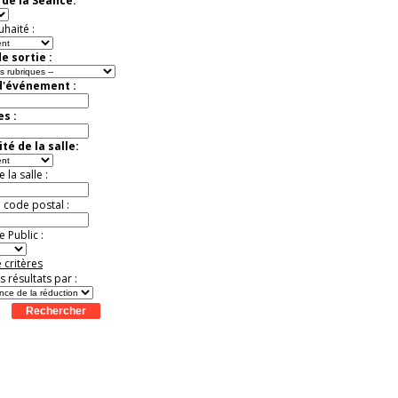
de la Séance:
Jusqu'à -57%
uhaité :
e sortie :
d'événement :
es :
té de la salle:
la salle :
u code postal :
 Public :
 critères
es résultats par :