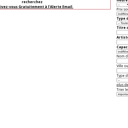
Heure 
recherchez
rivez-vous Gratuitement à l'Alerte Email.
Prix so
Type d
Titre 
Artist
Capaci
Nom de 
Ville o
Type de
plus de
Trier l