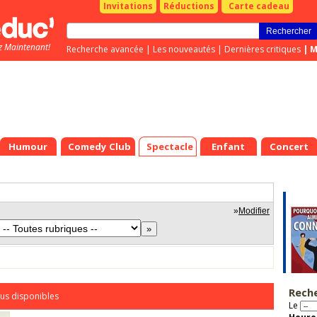
Invitations
Réductions
Carte cadeau
z Maintenant!
Recherche avancée
|
Les nouveautés
|
Dernières critiques
|
M
Humour
Comedy Club
Spectacle
Enfant
Concert
»
Modifier
Rech
us disponibles
Le