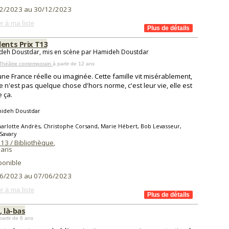
2/2023 au 30/12/2023
r à ma liste
ents Prix T13
deh Doustdar, mis en scène par Hamideh Doustdar
 Théâtre contemporain
à partir de 12 ans
ne France réelle ou imaginée. Cette famille vit misérablement,
e n'est pas quelque chose d'hors norme, c'est leur vie, elle est
 ça.
ideh Doustdar
arlotte Andrès, Christophe Corsand, Marie Hébert, Bob Levasseur,
Savary
13 / Bibliothèque
,
aris
ponible
6/2023 au 07/06/2023
r à ma liste
, là-bas
partir de 6 ans