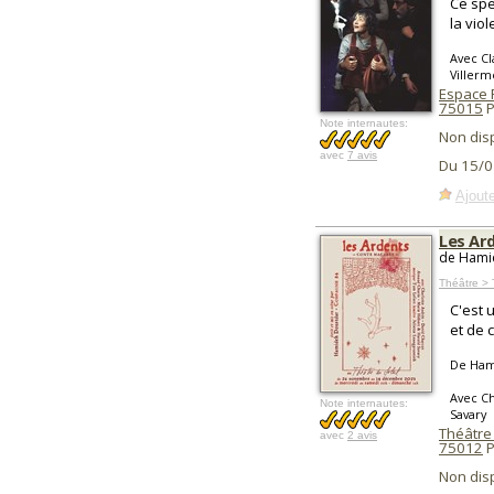
Ce spe
la vio
Avec Cl
Villerm
Espace 
75015
P
Note internautes:
Non dis
avec
7 avis
Du 15/0
Ajoute
Les Ar
de Hami
Théâtre >
C'est u
et de 
De Ham
Avec Ch
Note internautes:
Savary
Théâtre 
avec
2 avis
75012
P
Non dis