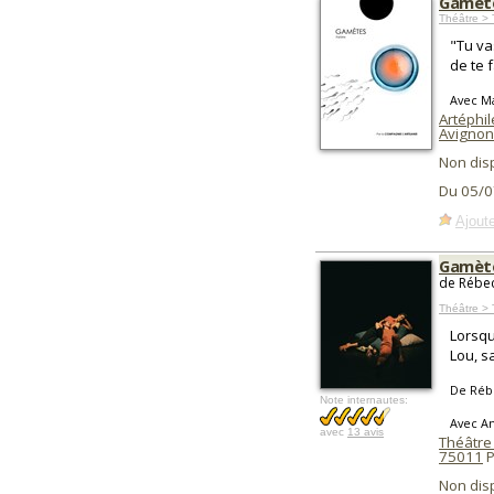
Gamèt
Théâtre >
"Tu va
de te f
Avec M
Artéphil
Avignon
Non dis
Du 05/0
Ajoute
Gamèt
de Rébec
Théâtre > 
Lorsqu
Lou, s
De Réb
Note internautes:
Avec A
avec
13 avis
Théâtre 
75011
P
Non dis