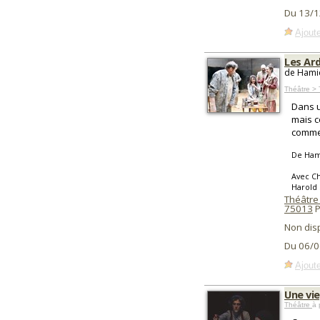
Du 13/1
Ajoute
Les Ard
de Hami
Théâtre >
Dans u
mais c
comme
De Ham
Avec Ch
Harold 
Théâtre 
75013
P
Non dis
Du 06/0
Ajoute
Une vie
Théâtre
à 