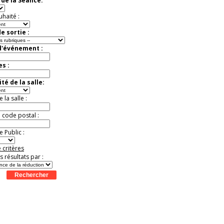
de la Séance:
Jusqu'à -50%
uhaité :
e sortie :
d'événement :
es :
té de la salle:
la salle :
u code postal :
 Public :
 critères
es résultats par :