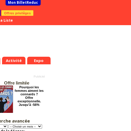
Mon BilletReduc
Offres privilèges
a Liste
Activité
Expo
Offre limitée
Pourquoi les
femmes aiment les
connards ?
Offre
exceptionnelle.
Jusqu'à -56%
erche avancée
Dernier coup de
ciseaux
Offre
exceptionnelle.