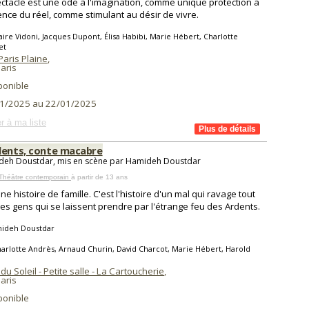
ctacle est une ode à l'imagination, comme unique protection à
lence du réel, comme stimulant au désir de vivre.
aire Vidoni, Jacques Dupont, Élisa Habibi, Marie Hébert, Charlotte
et
Paris Plaine
,
aris
ponible
1/2025 au 22/01/2025
r à ma liste
dents, conte macabre
deh Doustdar, mis en scène par Hamideh Doustdar
 Théâtre contemporain
à partir de 13 ans
ne histoire de famille. C'est l'histoire d'un mal qui ravage tout
ces gens qui se laissent prendre par l'étrange feu des Ardents.
ideh Doustdar
arlotte Andrès, Arnaud Churin, David Charcot, Marie Hébert, Harold
du Soleil - Petite salle - La Cartoucherie
,
aris
ponible