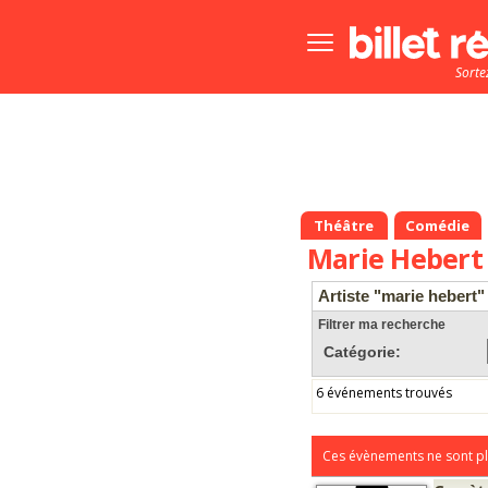
Bouton
menu
Sorte
principale
Théâtre
Comédie
Marie Hebert
Artiste "marie hebert"
Filtrer ma recherche
Catégorie:
6 événements trouvés
Ces évènements ne sont pl