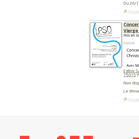
Du 26/1
Ajoute
Concert
Vierge
mis en s
Concert
Concer
Christ
Avec Ma
Eglise S
75015
P
Non dis
Le dima
Ajoute