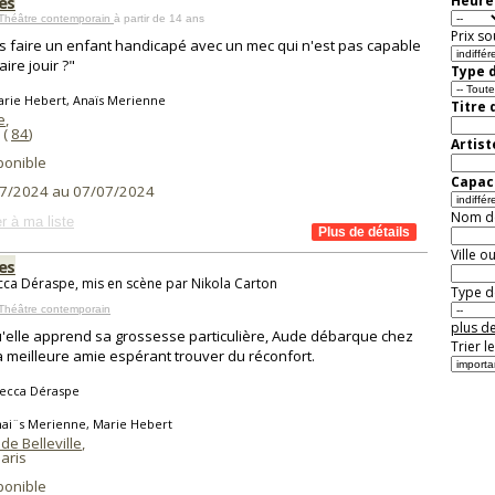
es
Heure 
 Théâtre contemporain
à partir de 14 ans
Prix so
s faire un enfant handicapé avec un mec qui n'est pas capable
aire jouir ?"
Type d
arie Hebert, Anaïs Merienne
Titre 
e
,
(
84
)
Artist
ponible
Capaci
7/2024 au 07/07/2024
Nom de 
r à ma liste
Ville o
es
ca Déraspe, mis en scène par Nikola Carton
Type de
Théâtre contemporain
plus de
'elle apprend sa grossesse particulière, Aude débarque chez
Trier l
a meilleure amie espérant trouver du réconfort.
ecca Déraspe
nai¨s Merienne, Marie Hebert
de Belleville
,
aris
ponible