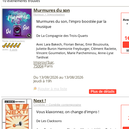
10 événements trouvés
Murmures du son
Humour > Improvisation
Avec
Murmures du son, l'impro boostée par la
+
musique
De La Compagnie des Trois-Quarts
1
Note internautes:
Avec Lara Bakech, Florian Benac, Emir Bouzouita,
Juliette Buron Harmonie Freyburger, Clément Raclette,
avec
4 avis
v
Vincent Gourmelon, Marie Parcheminou, Anne-Lyse
Tardivat
Improvi'bar
,
75004
Paris
Du 13/08/2026 au 13/08/2026
Jeudi à 19h
Ajouter à ma liste
Next !
Comédie > Comédie contemporaine
Vous klaxonnez, on change d'impro !
De Les Clacksons