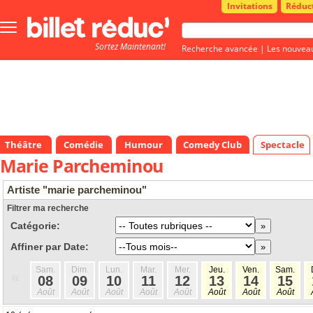
Invitations
Réduc
Bouton
menu
Sortez Maintenant!
principale
Recherche avancée
|
Les nouvea
Théâtre
Comédie
Humour
Comedy Club
Spectacle
Marie Parcheminou
Artiste "marie parcheminou"
Filtrer ma recherche
Catégorie:
Affiner par Date:
Sam.
Dim.
Lun.
Mar.
Mer.
Jeu.
Ven.
Sam.
«
08
09
10
11
12
13
14
15
Août
Août
Août
Août
Août
Août
Août
Août