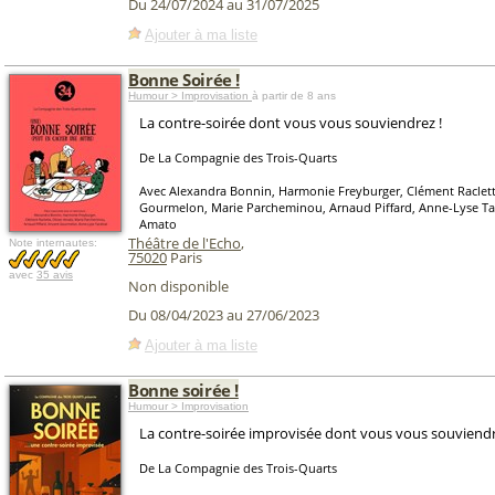
Du 24/07/2024 au 31/07/2025
Ajouter à ma liste
Bonne Soirée !
Humour > Improvisation
à partir de 8 ans
La contre-soirée dont vous vous souviendrez !
De La Compagnie des Trois-Quarts
Avec Alexandra Bonnin, Harmonie Freyburger, Clément Raclett
Gourmelon, Marie Parcheminou, Arnaud Piffard, Anne-Lyse Tar
Amato
Théâtre de l'Echo
,
Note internautes:
75020
Paris
avec
35 avis
Non disponible
Du 08/04/2023 au 27/06/2023
Ajouter à ma liste
Bonne soirée !
Humour > Improvisation
La contre-soirée improvisée dont vous vous souviendr
De La Compagnie des Trois-Quarts