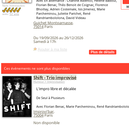
Avec En alternance : Charline Albericci, Hélène Badoui,
Florian Benac, Théo Benoit de Coignac, Florence
Note internautes:
v
Bhoillay, Adrien Costemale, Isis Jimenez, Marie
Parcheminou, Juliette Parichet, René
avec
52 avis
Randriambololona, David Videau
Guichet Montparnasse
,
75014
Paris
Du 19/09/2026 au 26/12/2026
Samedi à 17h
Ajouter à ma liste
Ces évènements ne sont plus disponibles
Shift - Trio improvisé
Humour > Improvisation
L'impro libre et décalée
De Seul à Plusieurs
Avec Florian Benac, Marie Parcheminou, René Randriambolol
Improvi'bar
,
75004
Paris
Non disponible