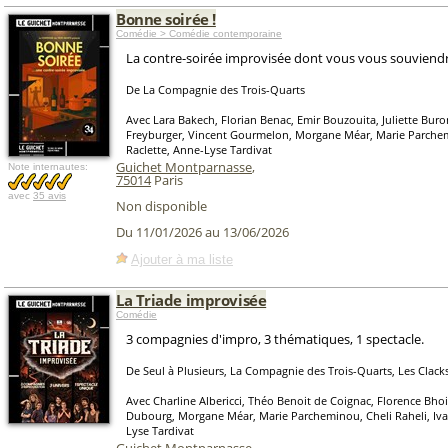
Bonne soirée !
Comédie > Comédie contemporaine
La contre-soirée improvisée dont vous vous souviendr
De La Compagnie des Trois-Quarts
Avec Lara Bakech, Florian Benac, Emir Bouzouita, Juliette Bur
Freyburger, Vincent Gourmelon, Morgane Méar, Marie Parche
Raclette, Anne-Lyse Tardivat
Guichet Montparnasse
,
Note internautes:
75014
Paris
avec
35 avis
Non disponible
Du 11/01/2026 au 13/06/2026
Ajouter à ma liste
La Triade improvisée
Comédie
3 compagnies d'impro, 3 thématiques, 1 spectacle.
De Seul à Plusieurs, La Compagnie des Trois-Quarts, Les Clack
Avec Charline Albericci, Théo Benoit de Coignac, Florence Bhoil
Dubourg, Morgane Méar, Marie Parcheminou, Cheli Raheli, Iva
Lyse Tardivat