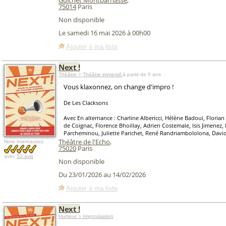
Guichet Montparnasse
,
75014
Paris
Non disponible
Le samedi 16 mai 2026 à 00h00
Ajouter à ma liste
Next !
Théâtre > Théâtre immersif
à partir de 5 ans
Vous klaxonnez, on change d'impro !
De Les Clacksons
Avec En alternance : Charline Albericci, Hélène Badoui, Floria
de Coignac, Florence Bhoillay, Adrien Costemale, Isis Jimenez,
Parcheminou, Juliette Parichet, René Randriambololona, Davi
Théâtre de l'Echo
,
Note internautes:
75020
Paris
avec
52 avis
Non disponible
Du 23/01/2026 au 14/02/2026
Ajouter à ma liste
Next !
Humour > Improvisation