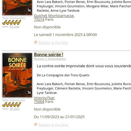
Avec Lara Bakech, Florian Benac, Emir Bouzouita, Juliette Bur
Freyburger, Vincent Gourmelon, Morgane Méar, Marie Parche
Raclette, Anne-Lyse Tardivat
Guichet Montparnasse
,
Note internautes:
75014
Paris
Non disponible
avec
35 avis
Le samedi 1 novembre 2025 à 00h00
Ajouter à ma liste
Bonne soirée !
Humour > Improvisation
La contre-soirée improvisée dont vous vous souviendr
De La Compagnie des Trois-Quarts
Avec Lara Bakech, Florian Benac, Emir Bouzouita, Juliette Bu
Freyburger, Clément Raclette, Vincent Gourmelon, Marie Par
Lyse Tardivat
Improvi'bar
,
Note internautes:
75004
Paris
Non disponible
avec
35 avis
Du 11/09/2023 au 21/01/2025
Ajouter à ma liste