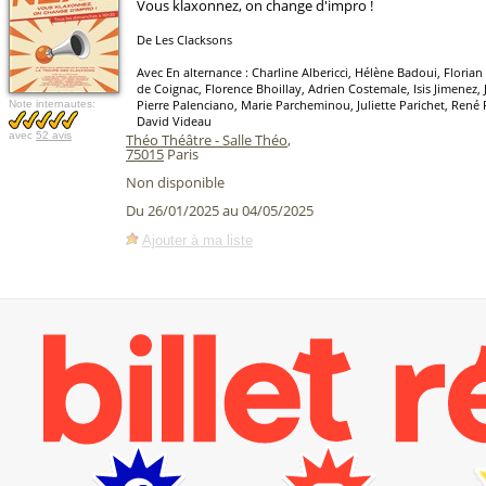
Vous klaxonnez, on change d'impro !
De Les Clacksons
Avec En alternance : Charline Albericci, Hélène Badoui, Floria
de Coignac, Florence Bhoillay, Adrien Costemale, Isis Jimenez,
Pierre Palenciano, Marie Parcheminou, Juliette Parichet, Ren
Note internautes:
David Videau
avec
52 avis
Théo Théâtre - Salle Théo
,
75015
Paris
Non disponible
Du 26/01/2025 au 04/05/2025
Ajouter à ma liste