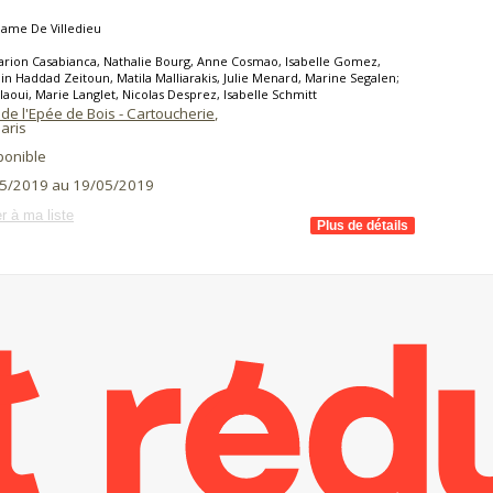
ame De Villedieu
rion Casabianca, Nathalie Bourg, Anne Cosmao, Isabelle Gomez,
n Haddad Zeitoun, Matila Malliarakis, Julie Menard, Marine Segalen;
laoui, Marie Langlet, Nicolas Desprez, Isabelle Schmitt
de l'Epée de Bois - Cartoucherie
,
aris
ponible
5/2019 au 19/05/2019
r à ma liste