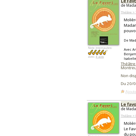
Le Favo
de Madam
Théâtre > 
Molièr
Madame
pouvoi
De Mad
Note internautes:
Avec Am
Benjami
avec
4 avis
Isabell
Théâtre
Montreui
Non dis
Du 20/0
Ajoute
Le favo
de Madam
Théâtre > 
Molièr
Le Fav
du pou