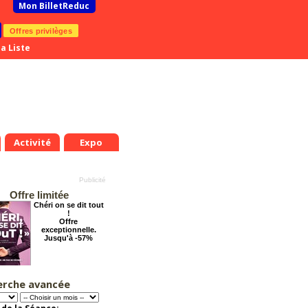
Mon BilletReduc
Offres privilèges
a Liste
Activité
Expo
Offre limitée
Chéri on se dit tout
!
Offre
exceptionnelle.
Jusqu'à -57%
erche avancée
Éternelle Notre-
Dame : Une
expédition
immersive en réalité