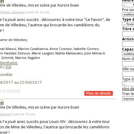
ri
Heure 
e de Villedieu, mis en scène par Aurore Evain
Prix so
Théâtre classique
à partir de 12 ans
e l'a joué avec succès : découvrez à votre tour "Le Favori", de
Type d
 de Villedieu, l'autrice qui brocarde les caméléons du
Titre 
r !
Artist
ame de Villedieu
al Allaoui, Marion Casabianca, Anne Cosmao, Isabelle Gomez,
Capaci
n Haddad Zeitoun, Marie Langlet, Matila Malliarakis, Julie Ménard,
e Schmitt, Marine Segalen
Nom de 
 Berthelot
,
l (
93
)
Ville o
ponible
Type de
4/2017 au 22/04/2017
plus de
r à ma liste
Trier l
ri
e De Villedieu, mis en scène par Aurore Evain
Musical
à partir de 14 ans
e l'a joué avec succès pour Louis XIV : découvrez à votre tour
ori de Mme de Villedieu, l'autrice qui brocarde les caméléons
voir !