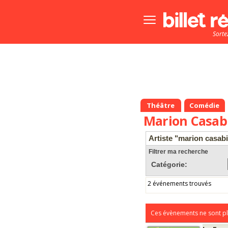
Bouton
menu
Sorte
principale
Théâtre
Comédie
Marion Casab
Artiste "marion casab
Filtrer ma recherche
Catégorie:
2 événements trouvés
Ces évènements ne sont pl