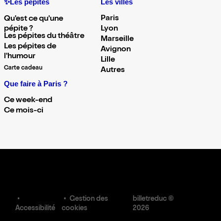
✨Les pépites
Les villes
Paris
Qu'est ce qu'une
pépite ?
Lyon
Les pépites du théâtre
Marseille
Les pépites de
Avignon
l'humour
Lille
Carte cadeau
Autres
Que faire à Paris ?
Ce week-end
Ce mois-ci
Gestion des
billetreduc ©
Accessibilité
cookies
2026