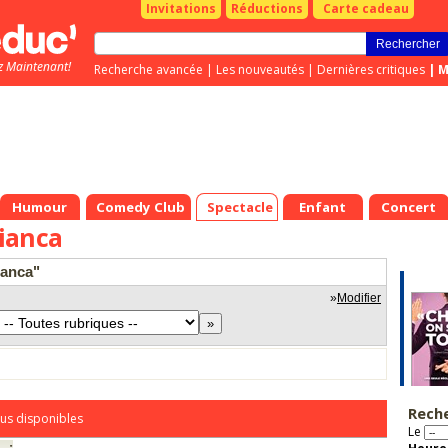
Invitations
Réductions
Carte cadeau
z Maintenant!
Recherche avancée
|
Les nouveautés
|
Dernières critiques
|
M
Humour
Comedy Club
Spectacle
Enfant
Concert
ianca
ianca"
»
Modifier
Rech
us disponibles
Le