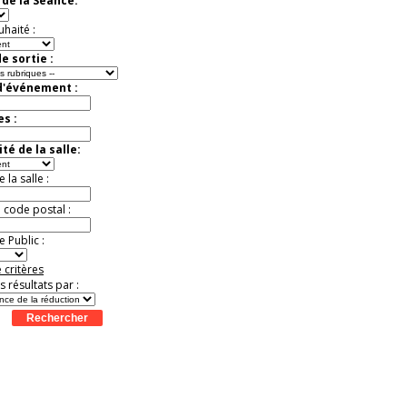
de la Séance:
virtuelle à la Cité de
l'Histoire
uhaité :
Expérience unique !
Offre
promotionnelle.
e sortie :
Jusqu'à -35%
d'événement :
es :
té de la salle:
la salle :
u code postal :
 Public :
 critères
es résultats par :