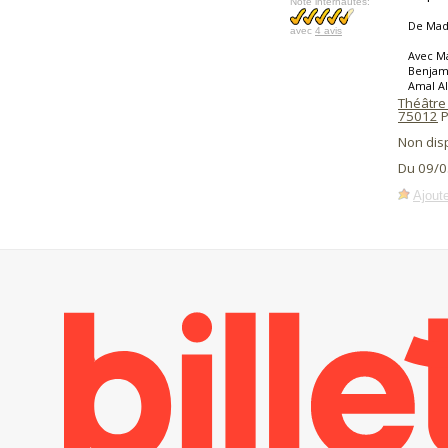
Note internautes:
De Mad
avec
4 avis
Avec Ma
Benjami
Amal Al
Théâtre 
75012
P
Non dis
Du 09/0
Ajoute