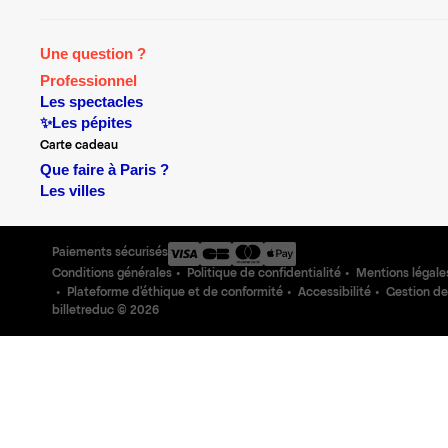
Une question ?
Professionnel
Les spectacles
✨Les pépites
Carte cadeau
Que faire à Paris ?
Les villes
Paiements sécurisés
Conditions générales
Politique de confidentialité
Mentions légale
Plateforme d'éthique et de conformité
Accessibilité
Gestion de
billetreduc ©
2026