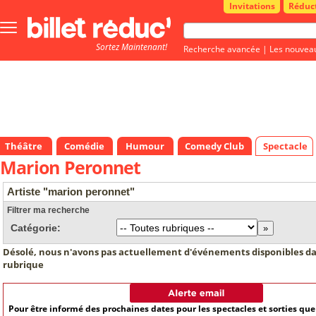
Invitations
Réduc
Bouton
menu
Sortez Maintenant!
principale
Recherche avancée
|
Les nouvea
Théâtre
Comédie
Humour
Comedy Club
Spectacle
Marion Peronnet
Artiste "marion peronnet"
Filtrer ma recherche
Catégorie:
Désolé, nous n'avons pas actuellement d'événements disponibles da
rubrique
Pour être informé des prochaines dates pour les spectacles et sorties qu