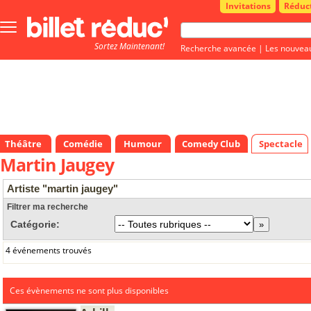
Invitations
Réduc
Bouton
menu
Sortez Maintenant!
principale
Recherche avancée
|
Les nouvea
Théâtre
Comédie
Humour
Comedy Club
Spectacle
Martin Jaugey
Artiste "martin jaugey"
Filtrer ma recherche
Catégorie:
4 événements trouvés
Ces évènements ne sont plus disponibles