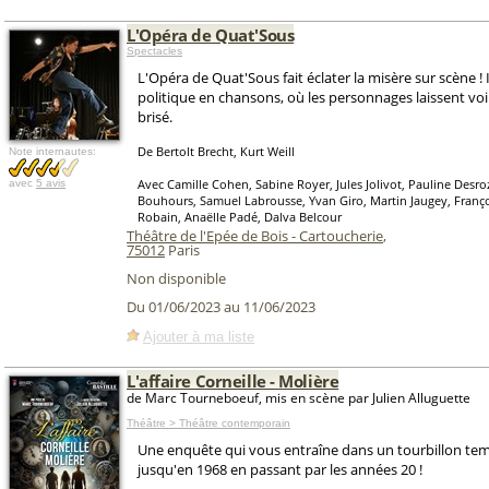
L'Opéra de Quat'Sous
Spectacles
L'Opéra de Quat'Sous fait éclater la misère sur scène ! I
politique en chansons, où les personnages laissent voir
brisé.
De Bertolt Brecht, Kurt Weill
Note internautes:
Avec Camille Cohen, Sabine Royer, Jules Jolivot, Pauline Desroz
avec
5 avis
Bouhours, Samuel Labrousse, Yvan Giro, Martin Jaugey, Franç
Robain, Anaëlle Padé, Dalva Belcour
Théâtre de l'Epée de Bois - Cartoucherie
,
75012
Paris
Non disponible
Du 01/06/2023 au 11/06/2023
Ajouter à ma liste
L'affaire Corneille - Molière
de Marc Tourneboeuf, mis en scène par Julien Alluguette
Théâtre > Théâtre contemporain
Une enquête qui vous entraîne dans un tourbillon te
jusqu'en 1968 en passant par les années 20 !