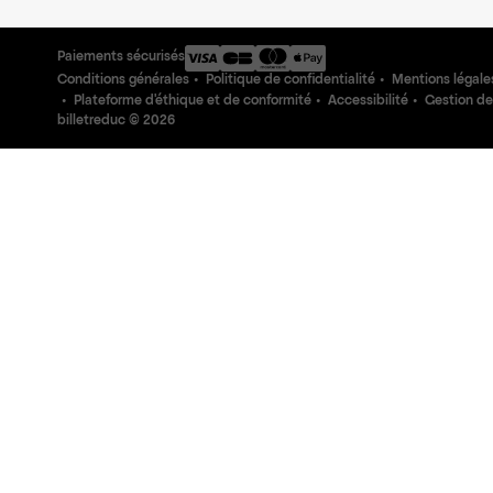
Paiements sécurisés
Conditions générales
Politique de confidentialité
Mentions légale
Plateforme d'éthique et de conformité
Accessibilité
Gestion de
billetreduc ©
2026