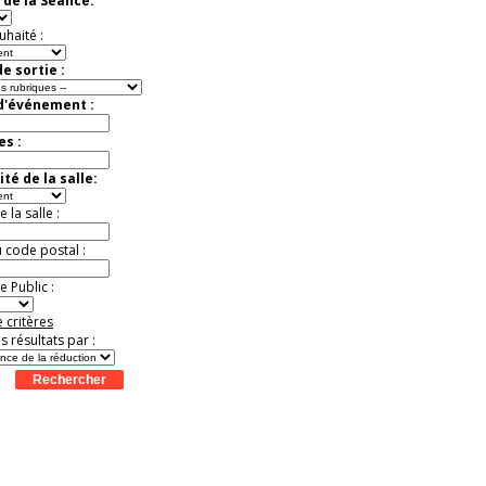
 de la Séance:
uhaité :
e sortie :
 d'événement :
es :
té de la salle:
la salle :
u code postal :
 Public :
 critères
es résultats par :