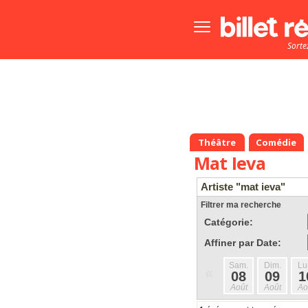
Bouton
menu
Sorte
principale
Théâtre
Comédie
Mat Ieva
Artiste "mat ieva"
Filtrer ma recherche
Catégorie:
Affiner par Date:
Sam.
Dim.
Lu
«
08
09
1
Août
Août
Ao