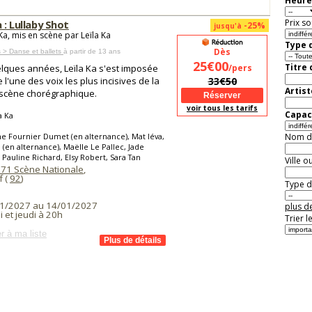
Heure
Prix so
a : Lullaby Shot
-25%
jusqu'à
Ka, mis en scène par Leïla Ka
Type d
Dès
 > Danse et ballets
à partir de 13 ans
25€00
Titre
lques années, Leïla Ka s'est imposée
/pers
l'une des voix les plus incisives de la
33€50
Artist
scène chorégraphique.
voir tous les tarifs
Capaci
a Ka
e Fournier Dumet (en alternance), Mat Iéva,
Nom de 
a (en alternance), Maëlle Le Pallec, Jade
Pauline Richard, Elsy Robert, Sara Tan
Ville o
 71 Scène Nationale
,
f (
92
)
Type de
1/2027 au 14/01/2027
plus de
 et jeudi à 20h
Trier l
r à ma liste