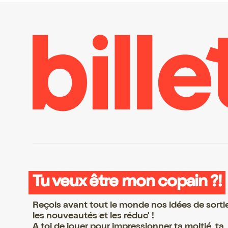
Tu veux être mon copain ?!
Reçois avant tout le monde nos idées de sorti
les nouveautés et les réduc' !
A toi de jouer pour impressionner ta moitié, ta