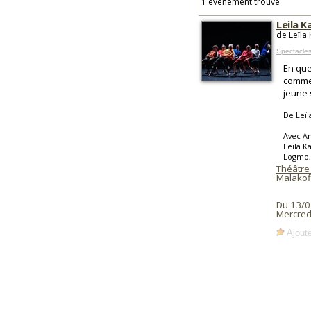
1 événement trouvé
Leila K
de Leïla 
Spectacles
En que
comme 
jeune 
De Leïl
Avec An
Leïla K
Logmo, 
Théâtre
Malakof
Du 13/0
Mercredi
Ajoute