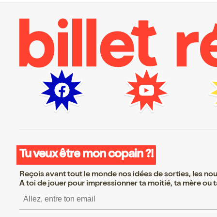
Tu veux être mon copain ?!
Reçois avant tout le monde nos idées de sorties, les nouv
A toi de jouer pour impressionner ta moitié, ta mère ou ta
S’inscrire S’inscrire S’