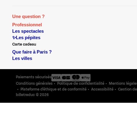
Une question ?
Professionnel
Les spectacles
✨Les pépites
Carte cadeau
Que faire à Paris ?
Les villes
Paiements sécurisés
Conditions générales
Politique de confidentialité
Mentions légale
Plateforme d'éthique et de conformité
Accessibilité
Gestion de
billetreduc ©
2026