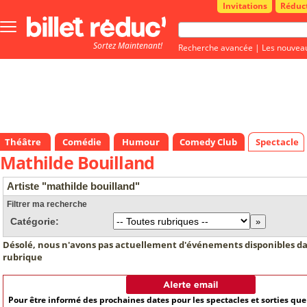
Invitations
Réduc
Bouton
menu
Sortez Maintenant!
principale
Recherche avancée
|
Les nouvea
Théâtre
Comédie
Humour
Comedy Club
Spectacle
Mathilde Bouilland
Artiste "mathilde bouilland"
Filtrer ma recherche
Catégorie:
Désolé, nous n'avons pas actuellement d'événements disponibles da
rubrique
Pour être informé des prochaines dates pour les spectacles et sorties qu