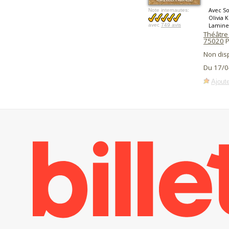
Avec So
Note internautes:
Olivia 
Lamine
avec
749 avis
Théâtre
75020
P
Non dis
Du 17/0
Ajoute