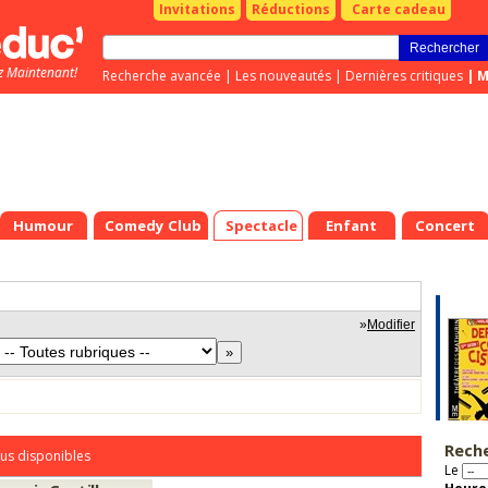
Invitations
Réductions
Carte cadeau
z Maintenant!
Recherche avancée
|
Les nouveautés
|
Dernières critiques
|
M
Humour
Comedy Club
Spectacle
Enfant
Concert
»
Modifier
Rech
us disponibles
Le