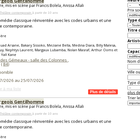
rgeois Gentilhomme
Heure 
e, mis en scène par Francis Bolela, Anissa Allali
Prix so
 Théâtre contemporain
à partir de 10 ans
médie classique réinventée avec les codes urbains et une
Type d
e contemporaine.
Titre 
ière
Artist
uad Arsane, Bakary Sissoko, Meziane Bella, Medina Diara, Billy Malesa,
Kuy, Nephtys Laurent, Margaux Lubamba, Nolan Masraf, Arthur Ooms et
Capaci
 Yall Kane
 des Gémeaux - salle des Colonnes
,
Nom de 
(
84
)
ponible
Ville o
7/2026 au 25/07/2026
Type de
r à ma liste
plus de
Trier l
rgeois Gentilhomme
e, mis en scène par Francis Bolela, Anissa Allali
 Théâtre contemporain
à partir de 10 ans
médie classique réinventée avec les codes urbains et une
e contemporaine.
ière