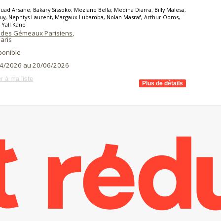
uad Arsane, Bakary Sissoko, Meziane Bella, Medina Diarra, Billy Malesa,
Kuy, Nephtys Laurent, Margaux Lubamba, Nolan Masraf, Arthur Ooms,
 Yall Kane
 des Gémeaux Parisiens
,
aris
ponible
4/2026 au 20/06/2026
r à ma liste