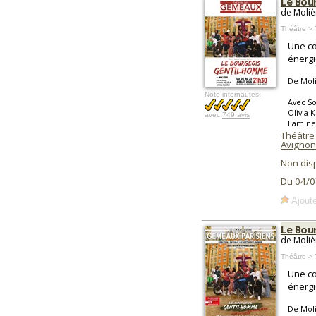
Le Bou
de Molièr
Théâtre >
Une co
énergi
De Mol
Note internautes:
Avec So
Olivia 
avec
749 avis
Lamine
Théâtre
Avignon
Non dis
Du 04/0
Ajoute
Le Bou
de Molièr
Théâtre >
Une co
énergi
De Mol