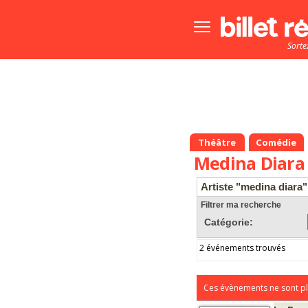
Bouton
menu
Sorte
principale
Théâtre
Comédie
Medina Diara
Artiste "medina diara"
Filtrer ma recherche
Catégorie:
2 événements trouvés
Ces évènements ne sont pl