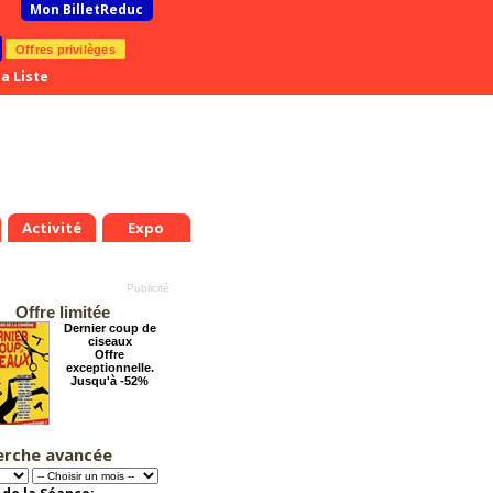
Mon BilletReduc
Offres privilèges
a Liste
Activité
Expo
Offre limitée
Dernier coup de
ciseaux
Offre
exceptionnelle.
Jusqu'à -52%
erche avancée
Cendrillon, la
véritable histoire
Offre
exceptionnelle.