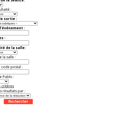
de la Séance:
Jusqu'à -33%
uhaité :
e sortie :
d'événement :
es :
té de la salle:
la salle :
u code postal :
 Public :
 critères
es résultats par :