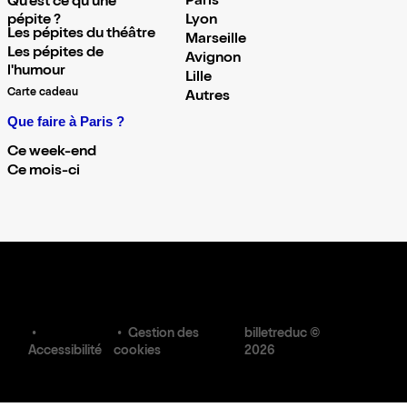
Paris
Qu'est ce qu'une
pépite ?
Lyon
Les pépites du théâtre
Marseille
Les pépites de
Avignon
l'humour
Lille
Carte cadeau
Autres
Que faire à Paris ?
Ce week-end
Ce mois-ci
Gestion des
billetreduc ©
Accessibilité
cookies
2026