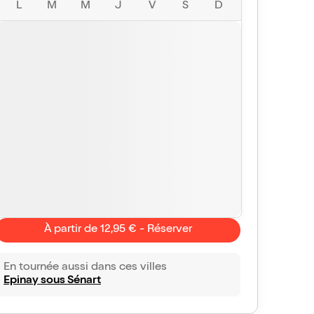
L
M
M
J
V
S
D
À partir de 12,95 € - Réserver
En tournée aussi dans ces villes
Epinay sous Sénart
Cécile
Steph seb
10/10
Vu avec Billet Réduc'
le 16 juil. 2026
Vu avec Bill