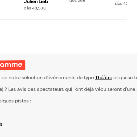
dès 26€
Julien Lieb
dès 43€
dès 48,50€
lhomme
e de notre sélection d’événements de type
Théâtre
et qui se ti
(e) ? Les avis des spectateurs qui l'ont déjà vécu seront d'une
elques pistes :
s