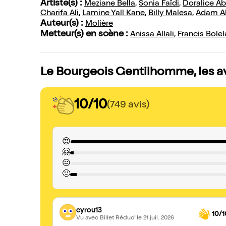
Artiste(s) :
Meziane Bella
,
Sonia Faîdi
,
Doralice Ab
Charifa Ali
,
Lamine Yall Kane
,
Billy Malesa
,
Adam A
Auteur(s) :
Molière
Metteur(s) en scène :
Anissa Allali
,
Francis Bolel
Le Bourgeois Gentilhomme, les av
10/10
(749 avis)
😍
🤗
😐
🙁
cyrou13
10/1
Vu avec Billet Réduc'
le 21 juil. 2026