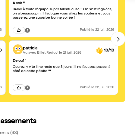
A voir !!
BRAV
Bravo à toute l’équipe super talentueuse !! On s’est régalées,
Quel 
on a beaucoup ri. Il faut que vous alliez les soutenir et vous
de pep
passerez une superbe bonne soirée !
26
Publié
le 22 juil. 2026
patricia
0
10/10
Vu avec Billet Réduc'
le 21 juil. 2026
De ouf ‘
Etonna
Courez-y vite il ne reste que 3 jours ! il ne faut pas passer à
Une tr
côté de cette pépite !!!
surpr
Quelq
décou
26
Publié
le 22 juil. 2026
classements
nis (93)