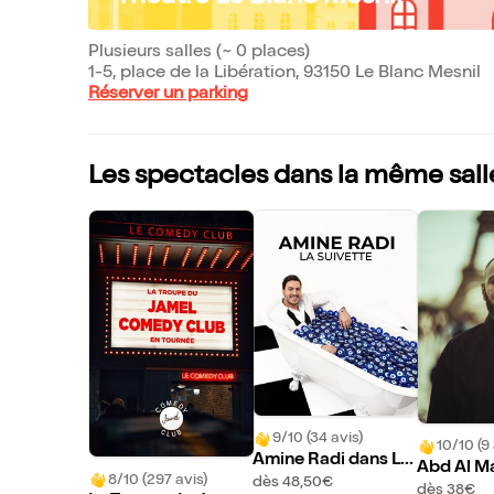
Plusieurs salles (~ 0 places)
1-5, place de la Libération, 93150 Le Blanc Mesnil
Réserver un parking
Les spectacles dans la même sall
9/10 (34 avis)
10/10 (9 
Amine Radi dans La
Abd Al Ma
8/10 (297 avis)
suivette
dès 48,50€
dès 38€