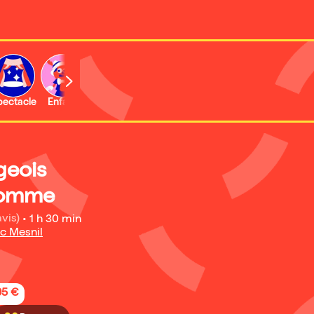
b
pectacle
Enfant
Concert
Activité
geois
homme
avis)
•
1 h 30 min
nc Mesnil
95 €