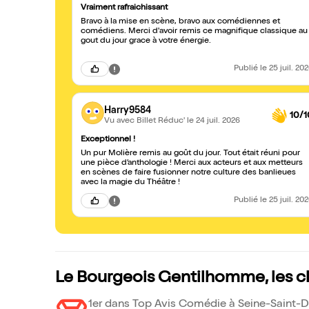
Vraiment rafraichissant
Bravo à la mise en scène, bravo aux comédiennes et
comédiens. Merci d'avoir remis ce magnifique classique au
gout du jour grace à votre énergie.
Publié
le 25 juil. 20
Harry9584
10/1
Vu avec Billet Réduc'
le 24 juil. 2026
Exceptionnel !
Un pur Molière remis au goût du jour. Tout était réuni pour
une pièce d’anthologie ! Merci aux acteurs et aux metteurs
en scènes de faire fusionner notre culture des banlieues
avec la magie du Théâtre !
Publié
le 25 juil. 20
Le Bourgeois Gentilhomme, les 
1er dans Top Avis Comédie à Seine-Saint-De