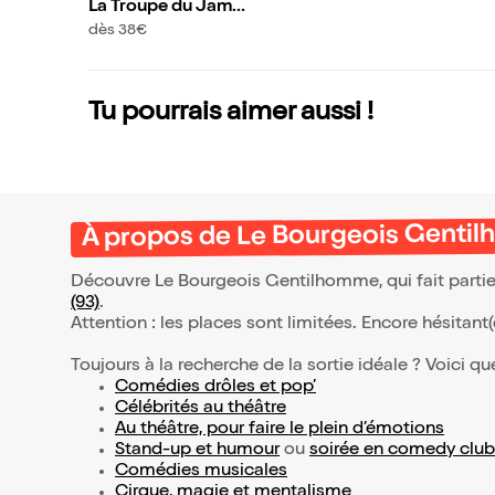
La Troupe du Jamel
Comedy Club | Le Bl
dès 38€
anc Mesnil
Tu pourrais aimer aussi !
À propos de Le Bourgeois Genti
Découvre Le Bourgeois Gentilhomme, qui fait parti
(93)
.
Attention : les places sont limitées. Encore hésitant
Toujours à la recherche de la sortie idéale ? Voici qu
Comédies drôles et pop’
Célébrités au théâtre
Au théâtre, pour faire le plein d’émotions
Stand-up et humour
ou
soirée en comedy club
Comédies musicales
Cirque, magie et mentalisme