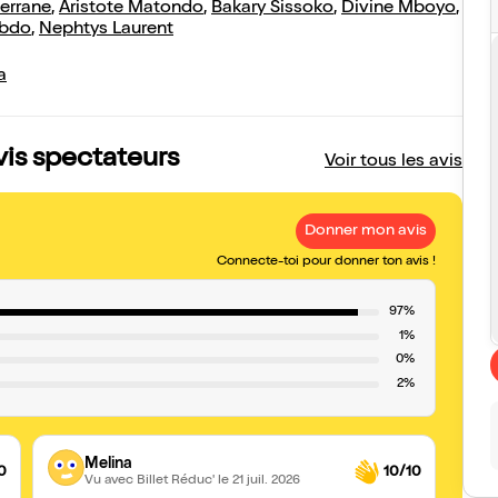
errane
,
Aristote Matondo
,
Bakary Sissoko
,
Divine Mboyo
,
bdo
,
Nephtys Laurent
a
is spectateurs
Voir tous les avis
Donner mon avis
Connecte-toi pour donner ton avis !
97%
1%
0%
2%
Melina
0
10/10
Vu avec Billet Réduc'
le 21 juil. 2026