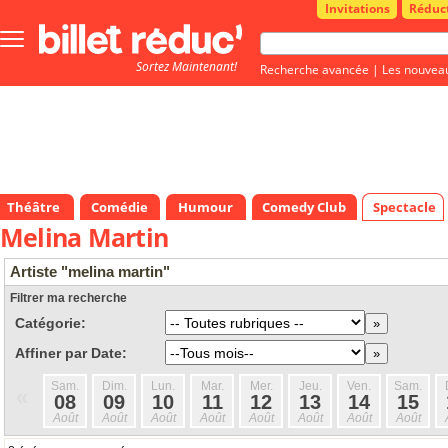
Invitations
Réduc
Bouton
menu
Sortez Maintenant!
principale
Recherche avancée
|
Les nouvea
Théâtre
Comédie
Humour
Comedy Club
Spectacle
Melina Martin
Artiste "melina martin"
Filtrer ma recherche
Catégorie:
Affiner par Date:
Sam.
Dim.
Lun.
Mar.
Mer.
Jeu.
Ven.
Sam.
«
08
09
10
11
12
13
14
15
Août
Août
Août
Août
Août
Août
Août
Août