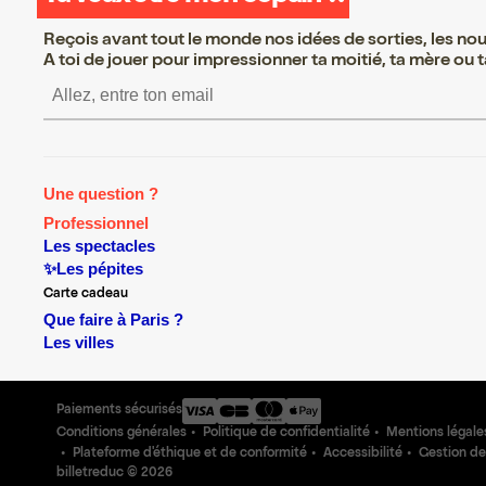
Reçois avant tout le monde nos idées de sorties, les nouv
A toi de jouer pour impressionner ta moitié, ta mère ou ta
S’inscrire S’inscrire S’inscrire
Une question ?
Professionnel
Les spectacles
✨Les pépites
Carte cadeau
Que faire à Paris ?
Les villes
Paiements sécurisés
Conditions générales
Politique de confidentialité
Mentions légale
Plateforme d'éthique et de conformité
Accessibilité
Gestion de
billetreduc ©
2026