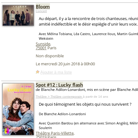
Bloom
Concert
Au départ, il y a la rencontre de trois chanteuses, réun
amitié indéfectible et le désir espiègle d'unir leurs voix.
Avec Mélina Tobiana, Léa Castro, Laurence Ilous, Martin Guimb
Wekstein
Sunside
,
75001
Paris
Non disponible
Le mercredi 20 juin 2018 à 00h00
Ajouter à ma liste
Spot #12 : Lucky flash
de Blanche Adilon-Lonardoni, mis en scène par Blanche Adi
Théâtre > Théâtre contemporain
à partir de 14 ans
De quoi témoignent les objets qui nous survivent ?
De Blanche Adilon-Lonardoni
Avec Quentin Bardou (en alternance avec Simon Anglès), Mélin
Soulerin
Théâtre Paris-Villette
,
75019
Paris