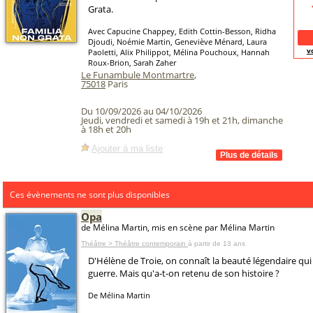
Grata.
Avec Capucine Chappey, Edith Cottin-Besson, Ridha
Djoudi, Noémie Martin, Geneviève Ménard, Laura
v
Paoletti, Alix Philippot, Mélina Pouchoux, Hannah
Roux-Brion, Sarah Zaher
Le Funambule Montmartre
,
75018
Paris
Du 10/09/2026 au 04/10/2026
Jeudi, vendredi et samedi à 19h et 21h, dimanche
à 18h et 20h
Ajouter à ma liste
Ces évènements ne sont plus disponibles
Opa
de Mélina Martin, mis en scène par Mélina Martin
Théâtre > Théâtre contemporain
à partir de 13 ans
D'Hélène de Troie, on connaît la beauté légendaire qui
guerre. Mais qu'a-t-on retenu de son histoire ?
De Mélina Martin