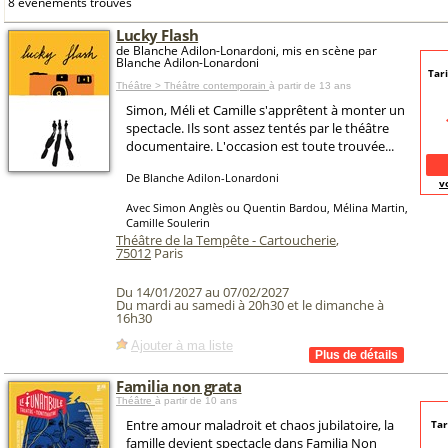
8 événements trouvés
Lucky Flash
de Blanche Adilon-Lonardoni, mis en scène par
Blanche Adilon-Lonardoni
Tari
Théâtre > Théâtre contemporain
à partir de 13 ans
Simon, Méli et Camille s'apprêtent à monter un
spectacle. Ils sont assez tentés par le théâtre
documentaire. L'occasion est toute trouvée...
De Blanche Adilon-Lonardoni
v
Avec Simon Anglès ou Quentin Bardou, Mélina Martin,
Camille Soulerin
Théâtre de la Tempête - Cartoucherie
,
75012
Paris
Du 14/01/2027 au 07/02/2027
Du mardi au samedi à 20h30 et le dimanche à
16h30
Ajouter à ma liste
Familia non grata
Théâtre
à partir de 10 ans
Entre amour maladroit et chaos jubilatoire, la
Tar
famille devient spectacle dans Familia Non