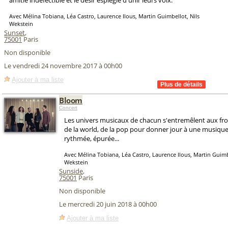
amitié indéfectible et le désir espiègle d'unir leurs voix.
Avec Mélina Tobiana, Léa Castro, Laurence Ilous, Martin Guimbellot, Nils
Wekstein
Sunset
,
75001
Paris
Non disponible
Le vendredi 24 novembre 2017 à 00h00
Ajouter à ma liste
Bloom
Concert
Les univers musicaux de chacun s'entremêlent aux fron
de la world, de la pop pour donner jour à une musique
rythmée, épurée...
Avec Mélina Tobiana, Léa Castro, Laurence Ilous, Martin Guimb
Wekstein
Sunside
,
75001
Paris
Non disponible
Le mercredi 20 juin 2018 à 00h00
Ajouter à ma liste