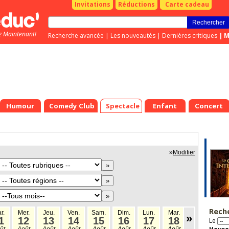
Invitations
Réductions
Carte cadeau
z Maintenant!
Recherche avancée
|
Les nouveautés
|
Dernières critiques
|
M
Humour
Comedy Club
Spectacle
Enfant
Concert
»
Modifier
Rech
r.
Mer.
Jeu.
Ven.
Sam.
Dim.
Lun.
Mar.
Mer.
Jeu
»
1
12
13
14
15
16
17
18
19
2
Le