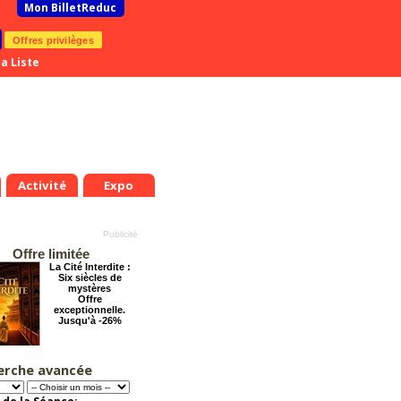
Mon BilletReduc
Offres privilèges
a Liste
Activité
Expo
Offre limitée
La Cité Interdite :
Six siècles de
mystères
Offre
exceptionnelle.
Jusqu'à -26%
erche avancée
Chéri on se dit tout
.
Ven.
Sam.
Dim.
Lun.
Mar.
Mer.
Jeu.
Ven.
Sam.
!
0
21
22
23
24
25
26
27
28
29
Offre
exceptionnelle.