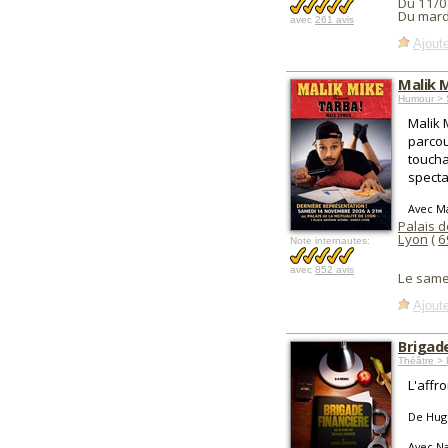
Du 11/0
Du mard
avec
261 avis
Ajoute
Malik 
Humour > 
Malik 
parcou
toucha
spectac
Avec Ma
Palais d
Lyon
(
6
Note internautes:
avec
852 avis
Le same
Ajoute
Brigade
Théâtre > P
L'affr
De Hug
Avec Na