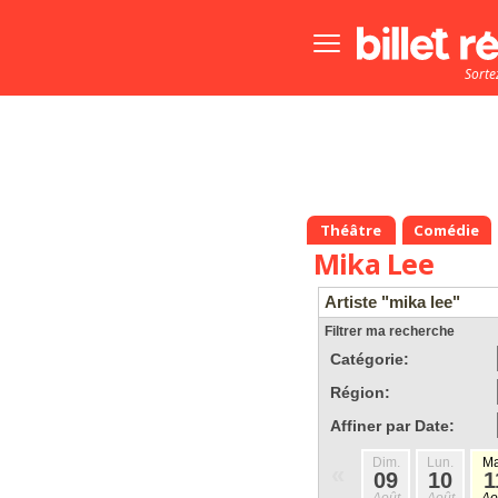
Bouton
menu
Sorte
principale
Théâtre
Comédie
Mika Lee
Artiste "mika lee"
Filtrer ma recherche
Catégorie:
Région:
Affiner par Date:
Dim.
Lun.
Ma
«
09
10
1