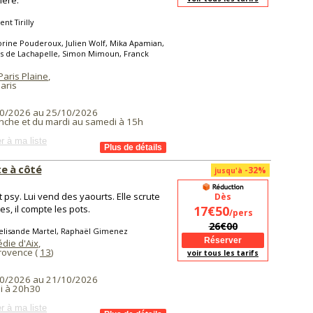
ère.
nt Tirilly
rine Pouderoux, Julien Wolf, Mika Apamian,
as de Lachapelle, Simon Mimoun, Franck
Paris Plaine
,
aris
0/2026 au 25/10/2026
nche et du mardi au samedi à 15h
r à ma liste
te à côté
-32%
jusqu'à
st psy. Lui vend des yaourts. Elle scrute
Dès
es, il compte les pots.
17€50
/pers
26€00
elisande Martel, Raphaël Gimenez
die d'Aix
,
Provence (
13
)
voir tous les tarifs
0/2026 au 21/10/2026
i à 20h30
r à ma liste