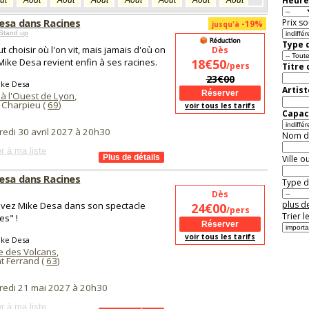
Heure
ût
Août
Août
Août
Août
Août
Août
Août
Août
Aoû
esa dans Racines
Prix so
-19%
jusqu'à
Stand up
Type d
t choisir où l'on vit, mais jamais d'où on
Dès
 Mike Desa revient enfin à ses racines.
18€50
/pers
Titre
23€00
ike Desa
Artist
 à l'Ouest de Lyon
,
 Charpieu (
69
)
voir tous les tarifs
Capaci
redi 30 avril 2027 à 20h30
Nom de 
r à ma liste
Ville o
esa dans Racines
Type de
Dès
plus de
vez Mike Desa dans son spectacle
24€00
/pers
Trier l
es" !
voir tous les tarifs
ike Desa
 des Volcans
,
t Ferrand (
63
)
redi 21 mai 2027 à 20h30
r à ma liste