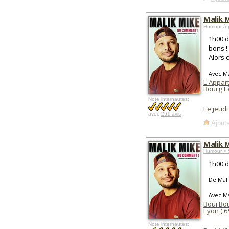
Malik 
Humour
à 
1h00 d
bons ! 
Alors 
Avec Ma
L'Appart
Bourg L
Note internautes:
Le jeud
avec
261 avis
Ajoute
Malik 
Humour > 
1h00 d
De Mal
Avec Ma
Boui Bo
Lyon
(
6
Note internautes: