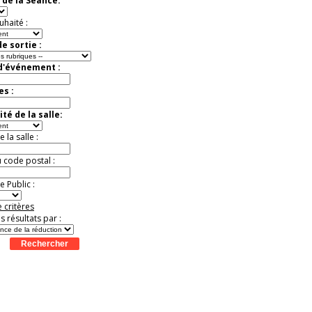
 de la Séance:
t
Août
Août
Août
Août
Août
Août
Août
Août
Août
Jusqu'à -57%
uhaité :
e sortie :
 d'événement :
es :
té de la salle:
la salle :
u code postal :
 Public :
 critères
es résultats par :