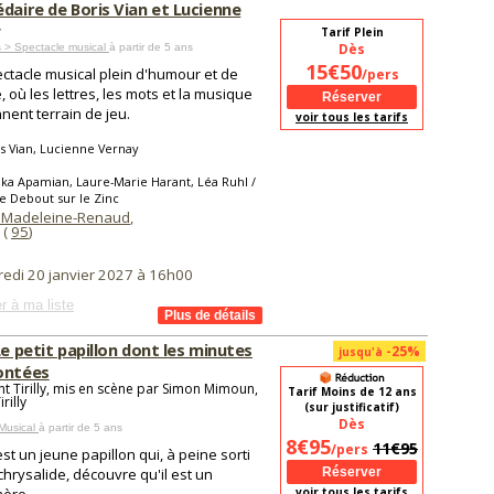
daire de Boris Vian et Lucienne
Tarif Plein
Dès
 > Spectacle musical
à partir de 5 ans
15€50
ctacle musical plein d'humour et de
/pers
, où les lettres, les mots et la musique
nent terrain de jeu.
voir tous les tarifs
s Vian, Lucienne Vernay
ka Apamian, Laure-Marie Harant, Léa Ruhl /
 Debout sur le Zinc
 Madeleine-Renaud
,
 (
95
)
redi 20 janvier 2027 à 16h00
r à ma liste
Le petit papillon dont les minutes
-25%
jusqu'à
ontées
nt Tirilly, mis en scène par Simon Mimoun,
Tarif Moins de 12 ans
rilly
(sur justificatif)
Dès
Musical
à partir de 5 ans
8€95
11€95
/pers
est un jeune papillon qui, à peine sorti
chrysalide, découvre qu'il est un
voir tous les tarifs