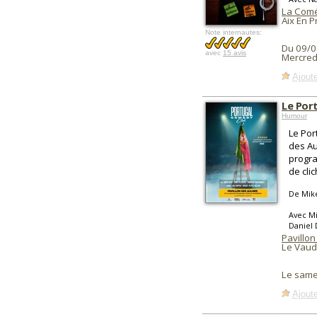
La Comé
Aix En 
Note internautes:
Du 09/0
avec
15 avis
Mercred
Ajoute
Le Por
Humour
Le Por
des Au
progra
de clic
De Mik
Avec Mi
Daniel 
Pavillo
Le Vaudr
Le same
Ajoute