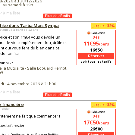
8/2026 au 30/12/2026
i au samedi à 19h
r à ma liste
Mike dans Tarba Mais Sympa
-32%
jusqu'à
Stand up
à partir de 12 ans
Mike et son 1m64 vous dévoile un
Dès
rs de vie complètement fou, drôle et
11€95
/pers
nt qui vous fera du bien dans ce
16€50
le familial.
voir tous les tarifs
lik Mike
e la Mutualité - Salle Edouard Herriot
,
9
)
di 14 novembre 2026 à 21h00
r à ma liste
 financière
-32%
jusqu'à
olicier
ontement ne fait que commencer !
Dès
17€50
/pers
ues Leforestier
26€00
thalie Dodivers, Mike Reveau-Peiffer