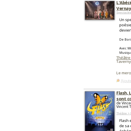
L'Abécé
Vernay
Spectacles
Un spe
poésie
devien
De Bori
Avec Mi
Musique
Théâtre
Taverny
Le merc
Ajoute
Flash, 
sont c
de Vince
Vincent Ti
Théâtre > 
Flash 
de sa 