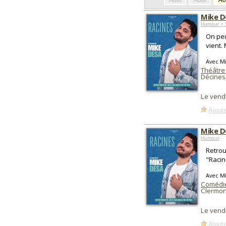
Août
Août
Ao
Mike D
Humour > 
On peu
vient.
Avec M
Théâtre
Décines
Le vend
Ajoute
Mike D
Humour
Retrou
"Racin
Avec M
Comédie
Clermon
Le vend
Ajoute