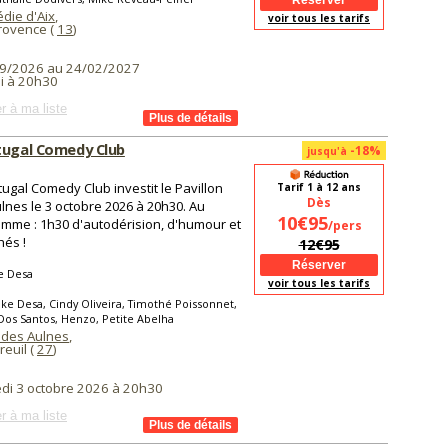
die d'Aix
,
voir tous les tarifs
Provence (
13
)
9/2026 au 24/02/2027
i à 20h30
r à ma liste
tugal Comedy Club
-18%
jusqu'à
tugal Comedy Club investit le Pavillon
Tarif 1 à 12 ans
Dès
lnes le 3 octobre 2026 à 20h30. Au
10€95
mme : 1h30 d'autodérision, d'humour et
/pers
hés !
12€95
e Desa
voir tous les tarifs
ke Desa, Cindy Oliveira, Timothé Poissonnet,
Dos Santos, Henzo, Petite Abelha
n des Aulnes
,
euil (
27
)
di 3 octobre 2026 à 20h30
r à ma liste