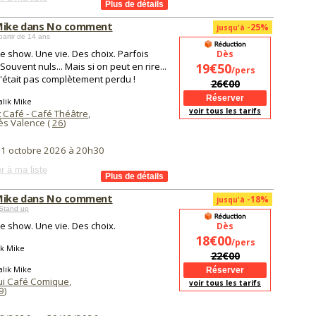
Mike dans No comment
-25%
jusqu'à
partir de 14 ans
e show. Une vie. Des choix. Parfois
Dès
Souvent nuls... Mais si on peut en rire...
19€50
/pers
c'était pas complètement perdu !
26€00
lik Mike
voir tous les tarifs
 Café - Café Théâtre
,
ès Valence (
26
)
i 1 octobre 2026 à 20h30
r à ma liste
Mike dans No comment
-18%
jusqu'à
Stand up
e show. Une vie. Des choix.
Dès
18€00
/pers
ik Mike
22€00
lik Mike
ui Café Comique
,
voir tous les tarifs
9
)