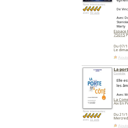
éphém
Note internautes:
De Vince
avec
50 avis
Avec Do
Stanisl
Marty
Espace 
75015
P
Du 07/1
Le dima
Ajoute
La por
Comédie
Elle e
les âm
Avec M
La Comé
Aix En 
Note internautes:
Du 21/1
Mercred
avec
11 avis
Ajoute