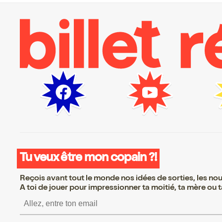
Tu veux être mon copain ?!
Reçois avant tout le monde nos idées de sorties, les nouv
A toi de jouer pour impressionner ta moitié, ta mère ou ta
S’inscrire S’inscrire S’