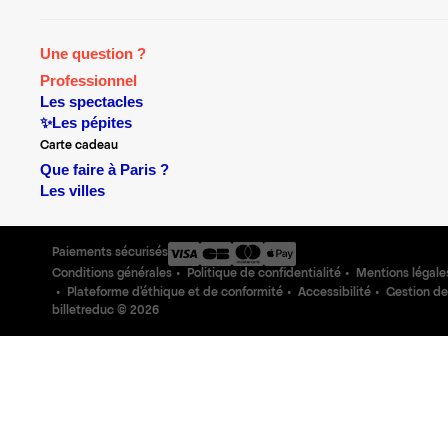
Une question ?
Professionnel
Les spectacles
✨Les pépites
Carte cadeau
Que faire à Paris ?
Les villes
Paiements sécurisés
Conditions générales
Politique de confidentialité
Mentions légale
Plateforme d'éthique et de conformité
Accessibilité
Gestion de
billetreduc ©
2026