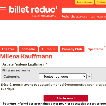
Invitations
Réduc
Bouton
menu
Sortez Maintenant!
principale
Recherche avancée
|
Les nouvea
Théâtre
Comédie
Humour
Comedy Club
Spectacle
Milena Kauffmann
Artiste "milena kauffmann"
Filtrer ma recherche
Catégorie:
Désolé, nous n'avons pas actuellement d'événements disponibles da
rubrique
Pour être informé des prochaines dates pour les spectacles et sorties qu