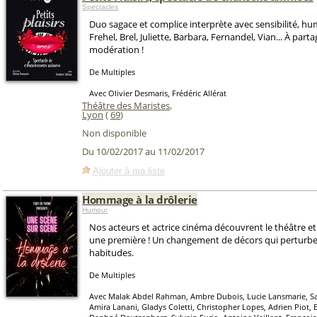
Spectacles
Duo sagace et complice interprète avec sensibilité, hu
Frehel, Brel, Juliette, Barbara, Fernandel, Vian... À part
modération !
De Multiples
Avec Olivier Desmaris, Frédéric Allérat
Théâtre des Maristes
,
Lyon
(
69
)
Non disponible
Du 10/02/2017 au 11/02/2017
Ajouter à ma liste
Hommage à la drôlerie
Humour
Nos acteurs et actrice cinéma découvrent le théâtre et l
une première ! Un changement de décors qui perturbe
habitudes.
De Multiples
Avec Malak Abdel Rahman, Ambre Dubois, Lucie Lansmarie, S
Amira Lanani, Gladys Coletti, Christopher Lopes, Adrien Piot, 