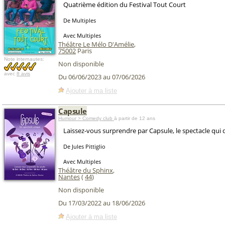
Quatrième édition du Festival Tout Court
De Multiples
Avec Multiples
Théâtre Le Mélo D'Amélie
,
75002
Paris
Note internautes:
Non disponible
avec
8 avis
Du 06/06/2023 au 07/06/2026
Ajouter à ma liste
Capsule
Humour > Comedy club
à partir de 12 ans
Laissez-vous surprendre par Capsule, le spectacle qui 
De Jules Pittiglio
Avec Multiples
Théâtre du Sphinx
,
Nantes
(
44
)
Non disponible
Du 17/03/2022 au 18/06/2026
Ajouter à ma liste