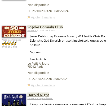
Non disponible
Du 26/10/2023 au 30/05/2024
Ajouter à ma liste
So Joke Comedy Club
Humour
à partir de 3 ans
Jamel Debbouze, Florence Foresti, Will Smith, Chris R
Zelensky, Gad Elmaleh ont soit inspiré soit joué avec l
Note internautes:
So Joke !
avec
150 avis
De Jones
Avec Multiple
Le Petit Ailleurs
75012
Paris
Non disponible
Du 27/05/2022 au 07/02/2023
Ajouter à ma liste
Harold Night
Humour > Improvisation
L'impro à l'américaine vous connaissez ? C'est de l'imp