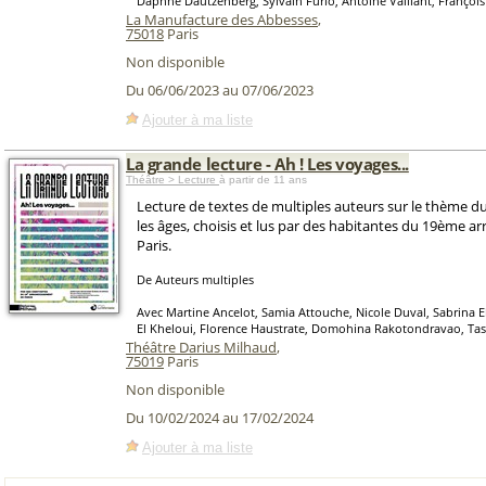
Daphné Dautzenberg, Sylvain Furio, Antoine Vaillant, Françoi
La Manufacture des Abbesses
,
75018
Paris
Non disponible
Du 06/06/2023 au 07/06/2023
Ajouter à ma liste
La grande lecture - Ah ! Les voyages...
Théâtre > Lecture
à partir de 11 ans
Lecture de textes de multiples auteurs sur le thème d
les âges, choisis et lus par des habitantes du 19ème 
Paris.
De Auteurs multiples
Avec Martine Ancelot, Samia Attouche, Nicole Duval, Sabrina E
El Kheloui, Florence Haustrate, Domohina Rakotondravao, Tass
Théâtre Darius Milhaud
,
75019
Paris
Non disponible
Du 10/02/2024 au 17/02/2024
Ajouter à ma liste