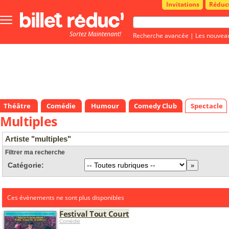
Invitations
Réduc
Bouton
menu
Sortez Maintenant!
principale
Recherche avancée
|
Les nouvea
Théâtre
Comédie
Humour
Comedy Club
Spectacle
Multiples
Artiste "multiples"
Filtrer ma recherche
Catégorie:
Ces évènements ne sont plus disponibles
Festival Tout Court
Comédie