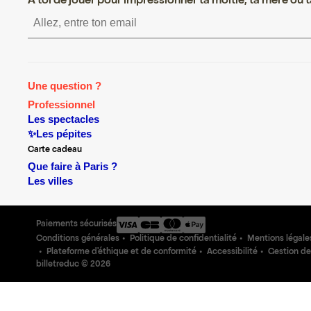
A toi de jouer pour impressionner ta moitié, ta mère ou ta
S’inscrire S’inscrire S’inscrire S’
Une question ?
Professionnel
Les spectacles
✨Les pépites
Carte cadeau
Que faire à Paris ?
Les villes
Paiements sécurisés
Conditions générales
Politique de confidentialité
Mentions légale
Plateforme d'éthique et de conformité
Accessibilité
Gestion de
billetreduc ©
2026