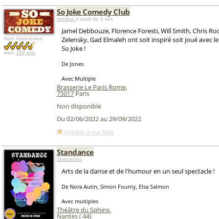
So Joke Comedy Club
Humour
à partir de 3 ans
Jamel Debbouze, Florence Foresti, Will Smith, Chris R
Zelensky, Gad Elmaleh ont soit inspiré soit joué avec l
Note internautes:
So Joke !
avec
150 avis
De Jones
Avec Multiple
Brasserie Le Paris Rome
,
75017
Paris
Non disponible
Du 02/06/2022 au 29/09/2022
Ajouter à ma liste
Standance
Spectacles
Arts de la danse et de l'humour en un seul spectacle !
De Nora Autin, Simon Fourny, Elsa Salmon
Avec multiples
Théâtre du Sphinx
,
Nantes
(
44
)