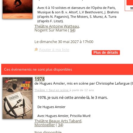
Avec 6 à 10 solistes et danseurs de l'Opéra de Paris,
v
Musique & son B. v. Altorf, L.V Beethovent, J. Brahms
(d'après N. Paganini), The Misters, S. Murez, A. Turra
(d'après F. Litszt).
Théâtre Antoine Watteau
,
Nogent Sur Marne (
94
)
Le dimanche 30 mai 2027 à 17h00
Ajouter à ma liste
Ces évènements ne sont plus disponibles
1978
de Hugues Amsler, mis en scène par Christophe Lafargue (
Théâtre > Seul en scène
à partir de 12 ans
1978, je suis né cette année-là, le 3 mars.
De Hugues Amsler
Avec Hugues Amsler, Priscilla Muré
Théâtre Beaux Arts Tabard
,
Montpellier
(
34
)
Non disponible