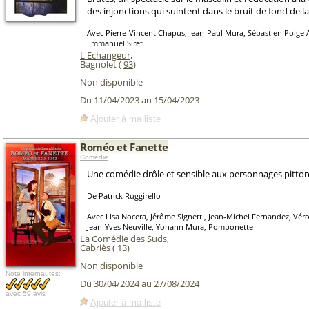
des injonctions qui suintent dans le bruit de fond de la
Avec Pierre-Vincent Chapus, Jean-Paul Mura, Sébastien Polge
Emmanuel Siret
L'Echangeur
,
Bagnolet (
93
)
Non disponible
Du 11/04/2023 au 15/04/2023
Ajouter à ma liste
Roméo et Fanette
Comédie
Une comédie drôle et sensible aux personnages pittor
De Patrick Ruggirello
Avec Lisa Nocera, Jérôme Signetti, Jean-Michel Fernandez, Vér
Jean-Yves Neuville, Yohann Mura, Pomponette
La Comédie des Suds
,
Cabriès (
13
)
Non disponible
Note internautes:
Du 30/04/2024 au 27/08/2024
avec
59 avis
Ajouter à ma liste