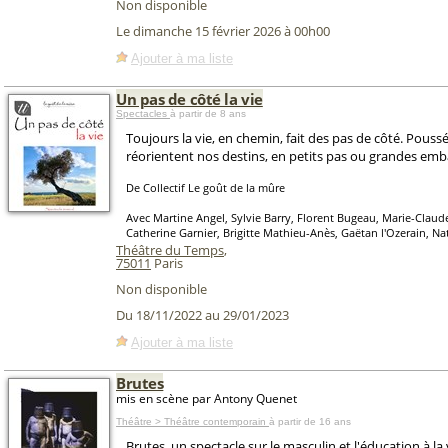
Non disponible
Le dimanche 15 février 2026 à 00h00
Ajouter à ma liste
Un pas de côté la vie
Spectacles
à partir de 8 ans
Toujours la vie, en chemin, fait des pas de côté. Poussé
réorientent nos destins, en petits pas ou grandes emb
De Collectif Le goût de la mûre
Avec Martine Angel, Sylvie Barry, Florent Bugeau, Marie-Claud
Catherine Garnier, Brigitte Mathieu-Anès, Gaëtan l'Ozerain, N
Théâtre du Temps
,
75011
Paris
Non disponible
Du 18/11/2022 au 29/01/2023
Ajouter à ma liste
Brutes
mis en scène par Antony Quenet
Théâtre > Théâtre contemporain
à partir de 16 ans
Brutes, un spectacle sur le masculin et l'éducation à la vi