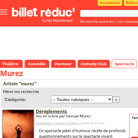
Invitations
Réduc
Bouton
menu
Sortez Maintenant!
principale
Recherche avancée
|
Les nouvea
Théâtre
Comédie
Humour
Comedy Club
Spectacle
Murez
Artiste "murez"
Filtrer ma recherche
Catégorie:
Dérèglements
mis en scène par Samuel Murez
Tari
Spectacles > Danse et ballets
à partir de 10 ans
Ce spectacle plein d'humour recèle de profonds
questionnements sur le spectacle vivant.