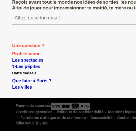
Reçois avant tout le monde nos idées de sorties, les nouv
A toi de jouer pour impressionner ta moitié, ta mère ou ta
S’inscrire S’inscrire S’inscrire S’
Une question ?
Professionnel
Les spectacles
✨Les pépites
Carte cadeau
Que faire à Paris ?
Les villes
Paiements sécurisés
Conditions générales
Politique de confidentialité
Mentions légale
Plateforme d'éthique et de conformité
Accessibilité
Gestion de
billetreduc ©
2026