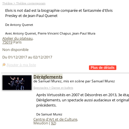
Théâtre > Théâtre contemporain
Elvis is not dad est la biographie comparée et fantasmée d'Elvis
Presley et de Jean-Paul Quenet
De Antony Quenet
Avec Antony Quenet, Pierre-Vincent Chapus ,Jean-Paul Mura
Atelier du plateau
,
75019
Paris
Non disponible
Du 01/12/2017 au 02/12/2017
Ajouter à ma liste
Dérèglements
de Samuel Murez, mis en scène par Samuel Murez
Spectacles > Danse et ballets
Après Virtuosités en 2007 et Désordres en 2013, 3e éta
Dérèglements, un spectacle aussi audacieux et original
précédents.
De Samuel Murez
Centre d'Art et de Culture
,
Meudon (
92
)