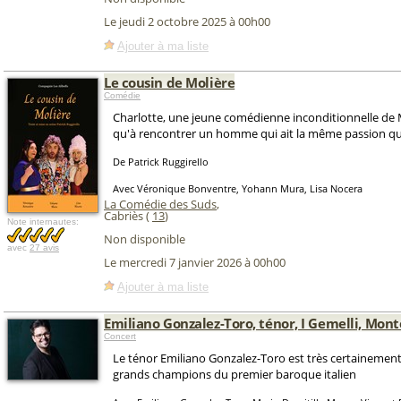
Le jeudi 2 octobre 2025 à 00h00
Ajouter à ma liste
Le cousin de Molière
Comédie
Charlotte, une jeune comédienne inconditionnelle de M
qu'à rencontrer un homme qui ait la même passion qu'
De Patrick Ruggirello
Avec Véronique Bonventre, Yohann Mura, Lisa Nocera
La Comédie des Suds
,
Cabriès (
13
)
Note internautes:
Non disponible
avec
27 avis
Le mercredi 7 janvier 2026 à 00h00
Ajouter à ma liste
Emiliano Gonzalez-Toro, ténor, I Gemelli, Mon
Concert
Le ténor Emiliano Gonzalez-Toro est très certainement
grands champions du premier baroque italien