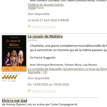
Avec Emiliano Gonzalez-Toro, Marie-Domitille Murez, Vincent 
Théâtre du Musée Grévin
,
75009
Paris
Non disponible
Le lundi 27 avril 2020 à 00h00
Ajouter à ma liste
Le cousin de Molière
Comédie
Charlotte, une jeune comédienne inconditionnelle de M
qu'à rencontrer un homme qui ait la même passion qu'
De Patrick Ruggirello
Avec Véronique Bonventre, Yohann Mura, Lisa Nocera
La comédie de Marseille (anciennement Le Quai du Rire)
Marseille
(
13
)
Note internautes:
Non disponible
avec
27 avis
Du 13/06/2025 au 19/02/2026
Ajouter à ma liste
Elvis is not dad
de Antony Quenet, mis en scène par Cette Compagnie-là