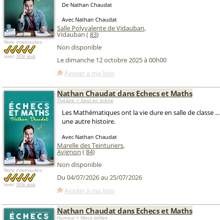
De Nathan Chaudat
Avec Nathan Chaudat
Salle Polyvalente de Vidauban
,
Vidauban (
83
)
Note internautes:
Non disponible
avec
309 avis
Le dimanche 12 octobre 2025 à 00h00
Ajouter à ma liste
Nathan Chaudat dans Echecs et Maths
Théâtre > Seul en scène
Les Mathématiques ont la vie dure en salle de classe ...
une autre histoire.
Avec Nathan Chaudat
Marelle des Teinturiers
,
Avignon
(
84
)
Non disponible
Note internautes:
Du 04/07/2026 au 25/07/2026
avec
309 avis
Ajouter à ma liste
Nathan Chaudat dans Echecs et Maths
Humour > Mecs drôles