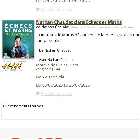
Du 27/02/2025 au 01/03/2025
Ajouter à ma liste
Nathan Chaudat dans Echecs et Maths
de Nathan Chaudat,
Théâtre > Seul en scène
à partir de 10 ans
Un cours de Maths déjanté et jubilatoire ? Qui a dit que
impossible ?
De Nathan Chaudat
Avec Nathan Chaudat
Note internautes:
Marelle des Teinturiers
,
Avignon
(
84
)
avec
309 avis
Non disponible
Du 05/07/2025 au 26/07/2025
Ajouter à ma liste
17 événements trouvés