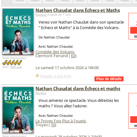
Août
Août
Août
Août
Août
Août
Août
Août
Nathan Chaudat dans Échecs et Maths
Humour
à partir de 7 ans
Venez voir Nathan Chaudat dans son spectacle
" Echecs et Maths" à la Comédie des Volcans.
v
De Nathan Chaudat
Avec Nathan Chaudat
Comédie des Volcans
,
Clermont Ferrand (
63
)
Note internautes:
Le samedi 17 octobre 2026 à 18h00
avec
309 avis
Ajouter à ma liste
Nathan Chaudat dans Échecs et maths
Humour
Vous aimerez ce spectacle. Vous détestez les
maths ? Vous allez l'adorer.
Avec Nathan Chaudat
Le Troyes Fois Plus à l'ouest
,
Troyes (
10
)
v
Le mercredi 28 octobre 2026 à 21h00
Note internautes: