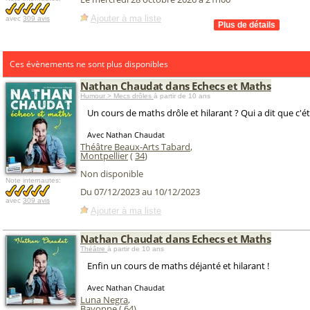
Ajouter à ma liste
avec
309 avis
Ces évènements ne sont plus disponibles
Nathan Chaudat dans Echecs et Maths
Humour > Mecs drôles
à partir de 10 ans
Un cours de maths drôle et hilarant ? Qui a dit que c'ét
Avec Nathan Chaudat
Théâtre Beaux-Arts Tabard
,
Montpellier
(
34
)
Non disponible
Note internautes:
Du 07/12/2023 au 10/12/2023
avec
309 avis
Ajouter à ma liste
Nathan Chaudat dans Echecs et Maths
Théâtre
à partir de 10 ans
Enfin un cours de maths déjanté et hilarant !
Avec Nathan Chaudat
Luna Negra
,
Bayonne (
64
)