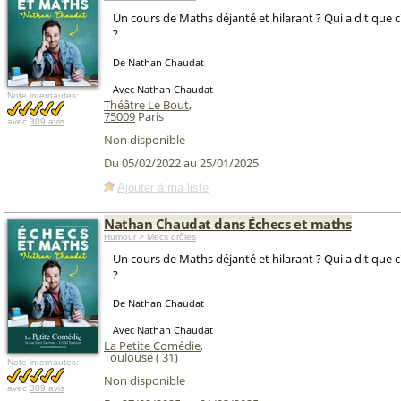
Un cours de Maths déjanté et hilarant ? Qui a dit que c
?
De Nathan Chaudat
Avec Nathan Chaudat
Note internautes:
Théâtre Le Bout
,
75009
Paris
avec
309 avis
Non disponible
Du 05/02/2022 au 25/01/2025
Ajouter à ma liste
Nathan Chaudat dans Échecs et maths
Humour > Mecs drôles
Un cours de Maths déjanté et hilarant ? Qui a dit que c
?
De Nathan Chaudat
Avec Nathan Chaudat
La Petite Comédie
,
Toulouse
(
31
)
Note internautes:
Non disponible
avec
309 avis