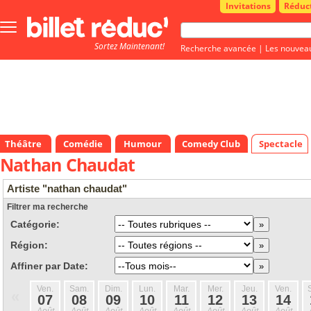
Invitations
Réduc
Bouton
menu
Sortez Maintenant!
principale
Recherche avancée
|
Les nouvea
Théâtre
Comédie
Humour
Comedy Club
Spectacle
Nathan Chaudat
Artiste "nathan chaudat"
Filtrer ma recherche
Catégorie:
Région:
Affiner par Date:
Ven.
Sam.
Dim.
Lun.
Mar.
Mer.
Jeu.
Ven.
«
07
08
09
10
11
12
13
14