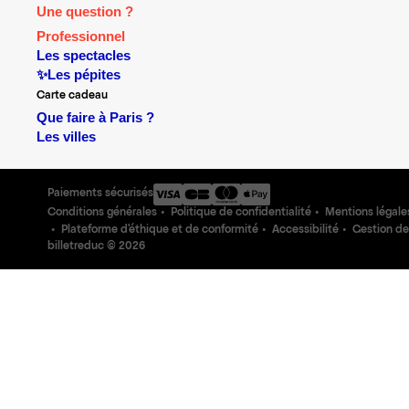
Une question ?
Professionnel
Les spectacles
✨Les pépites
Carte cadeau
Que faire à Paris ?
Les villes
Paiements sécurisés
Conditions générales
Politique de confidentialité
Mentions légale
Plateforme d'éthique et de conformité
Accessibilité
Gestion de
billetreduc ©
2026