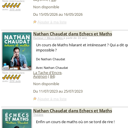
Note internautes:
Non disponible
avec
309 avis
Du 15/05/2026 au 16/05/2026
Ajouter à ma liste
Nathan Chaudat dans Echecs et Maths
Humour > Mecs drôles
à partir de 10 ans
Un cours de Maths hilarant et intéressant ? Qui a dit qu
impossible ?
De Nathan Chaudat
Avec Nathan Chaudat
La Tache d'Encre
,
Note internautes:
Avignon
(
84
)
avec
309 avis
Non disponible
Du 11/07/2023 au 25/07/2023
Ajouter à ma liste
Nathan Chaudat dans Echecs et Maths
Théâtre
Enfin un cours de maths où on se tord de rire !