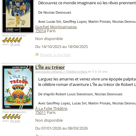
Découvrez ce monde imaginaire où les rêves prennent 
De Nicolas Desnoues
Avec Lucas Siri, Geoffrey Lopez, Martin Protais, Nicolas Desno
Guichet Montparnasse
,
75014
Paris
Note internautes:
Non disponible
avec
68 avis
Du 14/10/2023 au 18/04/2025
Ajouter à ma liste
L'Île au trésor
Spectacles enfants > Théâtre enfant
de 5 à 10 ans
Larguez les amarres et venez vivre une épopée palpitan
le célèbre roman d'aventure L'Île au trésor de Robert 
De d'après Robert Louis Stevenson, Nicolas Desnoues
Avec Geoffrey Lopez, Lucas Siri, Martin Protais, Nicolas Desno
À La Folie Théâtre
,
75011
Paris
Note internautes:
Non disponible
avec
54 avis
Du 07/01/2026 au 08/03/2026