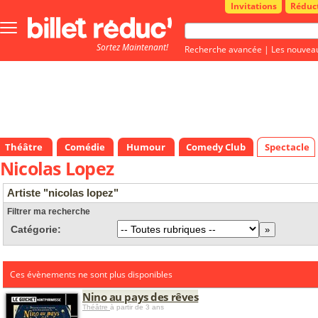
Invitations
Réduc
Bouton
menu
Sortez Maintenant!
principale
Recherche avancée
|
Les nouvea
Théâtre
Comédie
Humour
Comedy Club
Spectacle
Nicolas Lopez
Artiste "nicolas lopez"
Filtrer ma recherche
Catégorie:
Ces évènements ne sont plus disponibles
Nino au pays des rêves
Théâtre
à partir de 3 ans