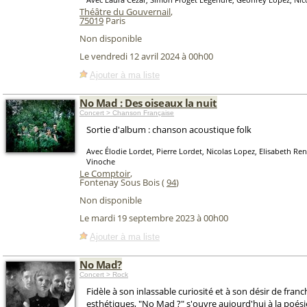
Théâtre du Gouvernail
,
75019
Paris
Non disponible
Le vendredi 12 avril 2024 à 00h00
Ajouter à ma liste
No Mad : Des oiseaux la nuit
Concert > Chanson Française
Sortie d'album : chanson acoustique folk
Avec Élodie Lordet, Pierre Lordet, Nicolas Lopez, Elisabeth Re
Vinoche
Le Comptoir
,
Fontenay Sous Bois (
94
)
Non disponible
Le mardi 19 septembre 2023 à 00h00
Ajouter à ma liste
No Mad?
Concert > Rock
Fidèle à son inlassable curiosité et à son désir de franch
esthétiques, "No Mad ?" s'ouvre aujourd'hui à la poésie