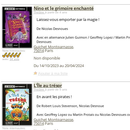
Nino et le grimoire enchanté
Théâtre
à partir de 4 ans
Laissez-vous emporter par la magie !
De Nicolas Desnoues
Avec en alternance Julien Guimon / Geoffrey Lopez / Martin Pro
Desnoues
Guichet Montparnasse
,
75014
Paris
Note internautes:
Non disponible
avec
34 avis
Du 14/10/2023 au 20/04/2024
Ajouter à ma liste
L'Île au trésor
Théâtre
à partir de 5 ans
En avant les pirates !
De Robert Louis Stevenson, Nicolas Desnoue
Avec Geoffrey Lopez ou Martin Protais ou Nicolas Desnoues ou
Guichet Montparnasse
,
75014
Paris
Note internautes: