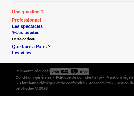
Une question ?
Professionnel
Les spectacles
✨Les pépites
Carte cadeau
Que faire à Paris ?
Les villes
Paiements sécurisés
Conditions générales
Politique de confidentialité
Mentions légale
Plateforme d'éthique et de conformité
Accessibilité
Gestion de
billetreduc ©
2026