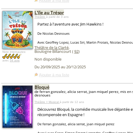
Ajouter à ma liste
L'île au Trésor
Théâtre
à partir de 3 ans
Partez à l'aventure avec Jim Hawkins !
De Nicolas Desnoues
Avec Geoffrey Lopez, Lucas Siri, Martin Protais, Nicolas Desno
Théâtre de la Clarté
,
Boulogne Billancourt (
92
)
Note internautes:
Non disponible
avec
54 avis
Du 20/09/2025 au 20/12/2025
Ajouter à ma liste
Bloqué
de ferran gonzalez, alicia serrat, joan miquel perez, mis en
desnoues
Théâtre > Musical
à partir de 12 ans
Découvrez Bloqué, la comédie musicale live déjantée et
récompensée en Espagne !
De ferran gonzalez, alicia serrat, joan miquel perez
Avec Laura Cezar, Simon Froget Legendre, Geoffrey Lopez, Ni