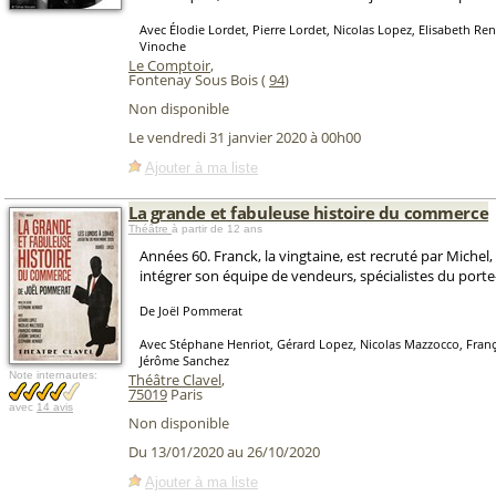
Avec Élodie Lordet, Pierre Lordet, Nicolas Lopez, Elisabeth Re
Vinoche
Le Comptoir
,
Fontenay Sous Bois (
94
)
Non disponible
Le vendredi 31 janvier 2020 à 00h00
Ajouter à ma liste
La grande et fabuleuse histoire du commerce
Théâtre
à partir de 12 ans
Années 60. Franck, la vingtaine, est recruté par Michel,
intégrer son équipe de vendeurs, spécialistes du porte
De Joël Pommerat
Avec Stéphane Henriot, Gérard Lopez, Nicolas Mazzocco, Fran
Jérôme Sanchez
Note internautes:
Théâtre Clavel
,
75019
Paris
avec
14 avis
Non disponible
Du 13/01/2020 au 26/10/2020
Ajouter à ma liste