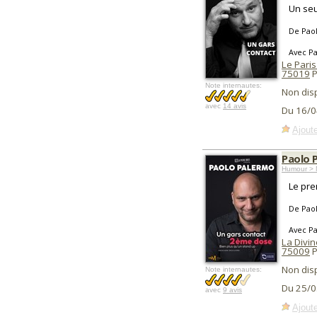
Un seu
De Pao
Avec P
Le Pari
75019
P
Note internautes:
Non dis
avec
14 avis
Du 16/0
Ajoute
Paolo 
Humour > 
Le pre
De Pao
Avec P
La Divin
75009
P
Non dis
Note internautes:
Du 25/0
avec
9 avis
Ajoute