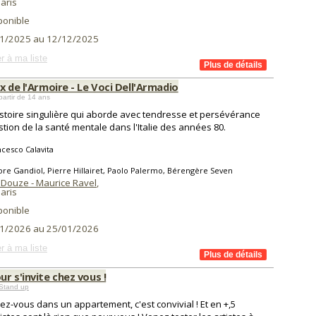
aris
ponible
1/2025 au 12/12/2025
r à ma liste
x de l'Armoire - Le Voci Dell'Armadio
partir de 14 ans
stoire singulière qui aborde avec tendresse et persévérance
stion de la santé mentale dans l'Italie des années 80.
cesco Calavita
ore Gandiol, Pierre Hillairet, Paolo Palermo, Bérengère Seven
 Douze - Maurice Ravel
,
aris
ponible
1/2026 au 25/01/2026
r à ma liste
r s'invite chez vous !
Stand up
ez-vous dans un appartement, c'est convivial ! Et en +,5