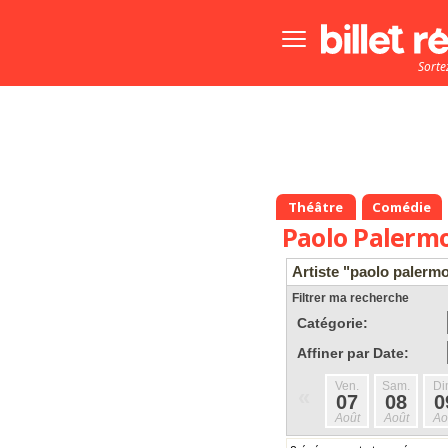
Bouton
menu
Sorte
principale
Théâtre
Comédie
Paolo Palerm
Artiste "paolo palerm
Filtrer ma recherche
Catégorie:
Affiner par Date:
Ven.
Sam.
Di
«
07
08
0
Août
Août
Ao