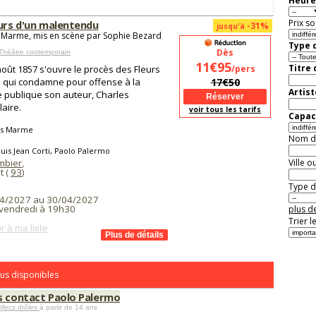
Heure
Prix so
eurs d'un malentendu
-31%
jusqu'à
 Marme, mis en scène par Sophie Bezard
Type d
Dès
Théâtre contemporain
11€95
Titre
août 1857 s'ouvre le procès des Fleurs
/pers
 qui condamne pour offense à la
17€50
Artist
 publique son auteur, Charles
aire.
voir tous les tarifs
Capaci
is Marme
Nom de 
uis Jean Corti, Paolo Palermo
mbier
,
Ville o
t (
93
)
Type de
4/2027 au 30/04/2027
t vendredi à 19h30
plus de
Trier l
r à ma liste
us disponibles
s contact Paolo Palermo
Mecs drôles
à partir de 14 ans