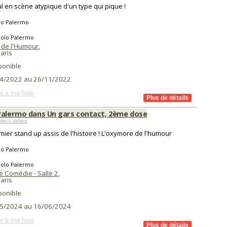
l en scène atypique d'un type qui pique !
lo Palermo
aolo Palermo
s de l'Humour
,
aris
ponible
4/2022 au 26/11/2022
r à ma liste
Palermo dans Un gars contact, 2ème dose
Mecs drôles
mier stand up assis de l'histoire ! L'oxymore de l'humour
lo Palermo
aolo Palermo
e Comédie - Salle 2
,
aris
ponible
5/2024 au 16/06/2024
r à ma liste