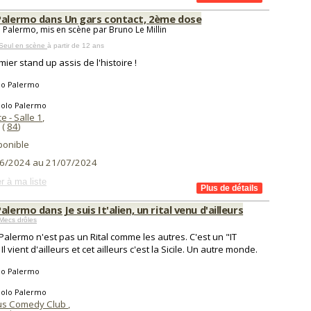
Palermo dans Un gars contact, 2ème dose
 Palermo, mis en scène par Bruno Le Millin
 Seul en scène
à partir de 12 ans
mier stand up assis de l'histoire !
lo Palermo
aolo Palermo
e - Salle 1
,
(
84
)
ponible
6/2024 au 21/07/2024
r à ma liste
alermo dans Je suis It'alien, un rital venu d'ailleurs
Mecs drôles
Palermo n'est pas un Rital comme les autres. C'est un "IT
 Il vient d'ailleurs et cet ailleurs c'est la Sicile. Un autre monde.
lo Palermo
aolo Palermo
us Comedy Club
,