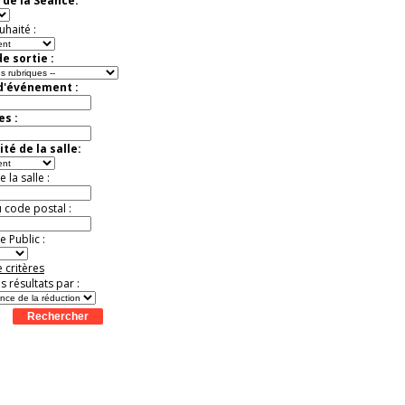
 de la Séance:
uhaité :
e sortie :
 d'événement :
es :
té de la salle:
la salle :
u code postal :
 Public :
 critères
es résultats par :