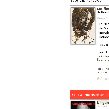
8 événements trouvés
Les fl
de Boris
Théâtre > 
Le 20 
du Mal
morale
Baudel
De Bor
Avec Lo
Le Colo
Bagnole
Du 29/0
Jeudi e
Ajoute
Ces évènements ne sont pl
Un gar
Humour > 