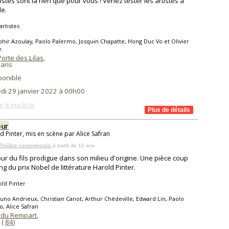
stes sont là rien que pour vous ! Venez tester les artistes à
le.
artistes
hir Azoulay, Paolo Palermo, Josquin Chapatte, Hong Duc Vo et Olivier
e.
Porte des Lilas
,
aris
ponible
di 29 janvier 2022 à 00h00
r à ma liste
our
d Pinter, mis en scène par Alice Safran
 Théâtre contemporain
à partir de 12 ans
our du fils prodigue dans son milieu d'origine. Une pièce coup
ng du prix Nobel de littérature Harold Pinter.
ld Pinter
uno Andrieux, Christian Canot, Arthur Chédeville, Edward Lin, Paolo
, Alice Safran
 du Rempart
,
(
84
)