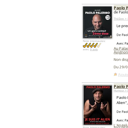
Paolo 
de Paolo
Théâtre >
Le pre
De Pao
Note internautes:
Avec P
Au Palac
avec
9 avis
Avignon
Non dis
Du 29/0
Ajoute
Paolo P
Humour > 
Paolo 
Alien",
De Pao
Avec P
L'Angel
Note internautes: