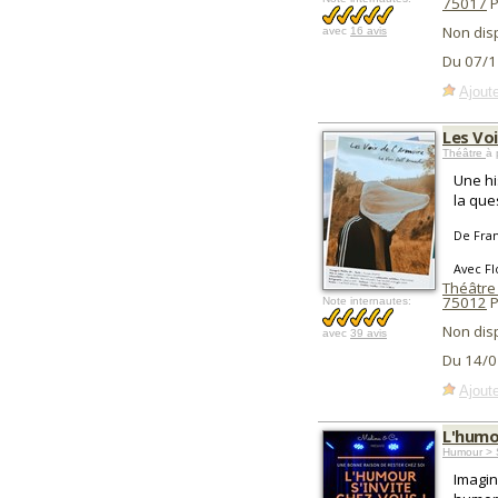
75017
P
Non dis
avec
16 avis
Du 07/1
Ajoute
Les Voi
Théâtre
à 
Une hi
la que
De Fran
Avec Fl
Théâtre
75012
P
Note internautes:
Non dis
avec
39 avis
Du 14/0
Ajoute
L'humou
Humour > 
Imagin