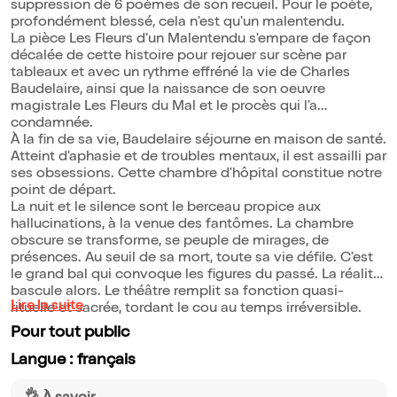
suppression de 6 poèmes de son recueil. Pour le poète,
profondément blessé, cela n'est qu'un malentendu.
La pièce Les Fleurs d'un Malentendu s'empare de façon
décalée de cette histoire pour rejouer sur scène par
tableaux et avec un rythme effréné la vie de Charles
Baudelaire, ainsi que la naissance de son oeuvre
magistrale Les Fleurs du Mal et le procès qui l'a
condamnée.
À la fin de sa vie, Baudelaire séjourne en maison de santé.
Atteint d'aphasie et de troubles mentaux, il est assailli par
ses obsessions. Cette chambre d'hôpital constitue notre
point de départ.
La nuit et le silence sont le berceau propice aux
hallucinations, à la venue des fantômes. La chambre
obscure se transforme, se peuple de mirages, de
présences. Au seuil de sa mort, toute sa vie défile. C'est
le grand bal qui convoque les figures du passé. La réalité
bascule alors. Le théâtre remplit sa fonction quasi-
Lire la suite
rituelle et sacrée, tordant le cou au temps irréversible.
Pour tout public
Langue : français