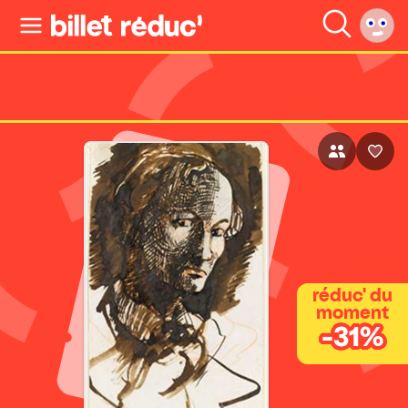
réduc' du
moment
-31%