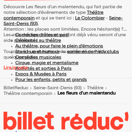
Découvre Les fleurs d'un malentendu, qui fait partie de
notre sélection d’événements de type
Théâtre
contemporain
et qui se tient ici :
Le Colombier
-
Seine-
Saint-Denis (93)
.
Attention : les places sont limitées. Encore hésitant(e) ?
Les avis des spectateurs qui l'ont déjà vécu seront d'une
Comédies drôles et pop’
aide précieuse !
Célébrités au théâtre
Au théâtre, pour faire le plein d’émotions
Toujours à la recherche de la sortie idéale ? Voici
Stand-up et humour
ou
soirée en comedy clubs
quelques pistes :
Comédies musicales
Cirque, magie et mentalisme
Lire la suite
Activités et sorties à Paris
Expos & Musées à Paris
Pour les enfants, petits et grands
BilletReduc
Seine-Saint-Denis (93)
Théâtre
Les fleurs d'un malentendu
Théâtre contemporain