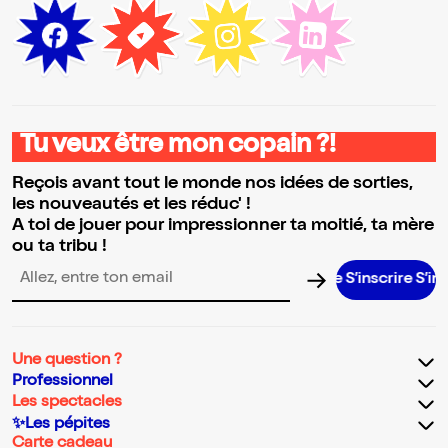
Tu veux être mon copain ?!
Reçois avant tout le monde nos idées de sorties,
les nouveautés et les réduc' !
A toi de jouer pour impressionner ta moitié, ta mère
ou ta tribu !
S’inscrire S’inscrire S
Adresse email pour la newsletter
Une question ?
Professionnel
Les spectacles
✨Les pépites
Carte cadeau