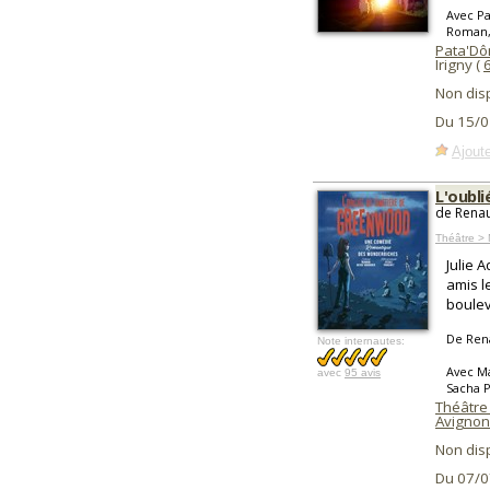
Avec P
Roman, 
Pata'Dô
Irigny (
Non dis
Du 15/0
Ajoute
L'oubl
de Renau
Théâtre > 
Julie 
amis l
boulev
De Ren
Note internautes:
Avec Ma
avec
95 avis
Sacha P
Théâtre 
Avignon
Non dis
Du 07/0