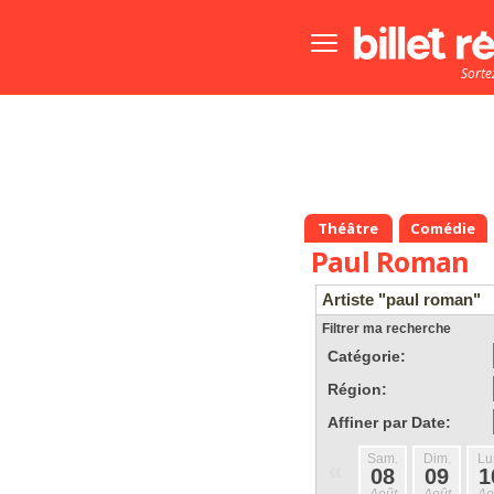
Bouton
menu
Sorte
principale
Théâtre
Comédie
Paul Roman
Artiste "paul roman"
Filtrer ma recherche
Catégorie:
Région:
Affiner par Date:
Sam.
Dim.
Lu
«
08
09
1