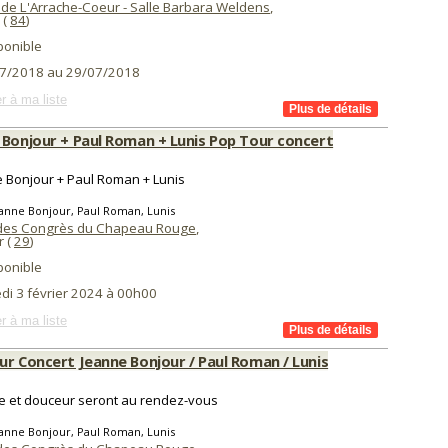
 de L'Arrache-Coeur - Salle Barbara Weldens
,
(
84
)
ponible
7/2018 au 29/07/2018
r à ma liste
 Bonjour + Paul Roman + Lunis Pop Tour concert
 Bonjour + Paul Roman + Lunis
anne Bonjour, Paul Roman, Lunis
des Congrès du Chapeau Rouge
,
 (
29
)
ponible
di 3 février 2024 à 00h00
r à ma liste
ur Concert Jeanne Bonjour / Paul Roman / Lunis
 et douceur seront au rendez-vous
anne Bonjour, Paul Roman, Lunis