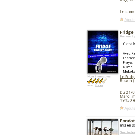
Le same
Ajoute
Fridge
Humour
à 
C'est 
Avec Ke
Fabrice
Frayssi
Djimo, 
Mukoko,
Le Frid
Note internautes:
Rouen (
avec
4 avis
Du 21/0
Mardi, m
19h30 e
Ajoute
Fondat
mis en s
Spectacles