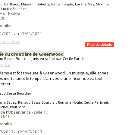
aul Berthaud, Maïwenn Doherty, Nathan Jaegle, Lorène May, Maxime
Lucille Shlieper
me Théâtre
,
69
)
ponible
1/2021 au 17/01/2021
r à ma liste
iée du cimetière de Greenwood
d Besse-Bourdier, mis en scène par Cécile Parichet
Musical
Adams est fossoyeuse à Greenwood. En musique, elle et ses
es morts tuent le temps. L'arrivée d'une inconnue va tout
erser.
aud Besse-Bourdier
rie Babey, Renaud Besse-Bourdier, Romane Noulé, Cécile Parichet,
ichol, Paul Séna.
de l'Observance - salle 1
,
(
84
)
ponible
7/2023 au 29/07/2023