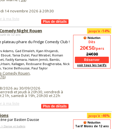
di 14 novembre 2026 à 20h30
r à ma liste
 Comedy Night Rouen
-14%
jusqu'à
partir de 12 ans
le plateau phare du Fridge Comedy Club !
Dès
20€50
/pers
v Adams, Gad Elmaleh, Kyan Khojandi,
24€00
 Eboué, Tania Dutel, Paul Mirabel, Roman
net, Fadily Kamara, Hakim Jemili, Bambi,
Urbain, Kallagan, Redouane Bougheraba, Nick
voir tous les tarifs
 Yacine Belhousse, Paul Taylor
ge Comedy Rouen
,
76
)
8/2026 au 30/09/2026
ercredi et jeudi à 20h30, vendredi à
t 21h, samedi à 19h, 20h30 et 22h
r à ma liste
ions
-46%
jusqu'à
cène par Bastien Dausse
Tarif Moins de 12 ans
 > Danse et ballets