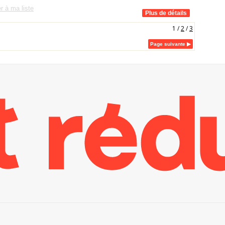
r à ma liste
1
/
2
/
3