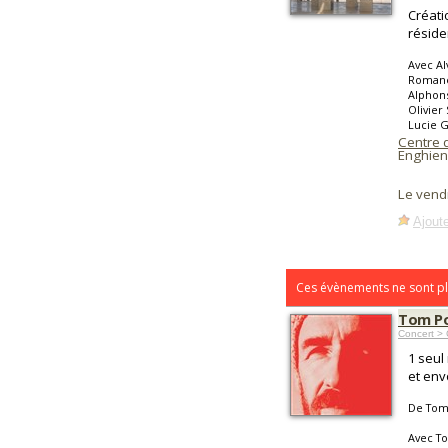
Créati
réside
Avec Al
Romane 
Alphons
Olivier
Lucie G
Centre 
Enghien
Le vend
Ajoute
Ces évènements ne sont pl
Tom Po
Concert >
1 seul
et env
De Tom
Avec T