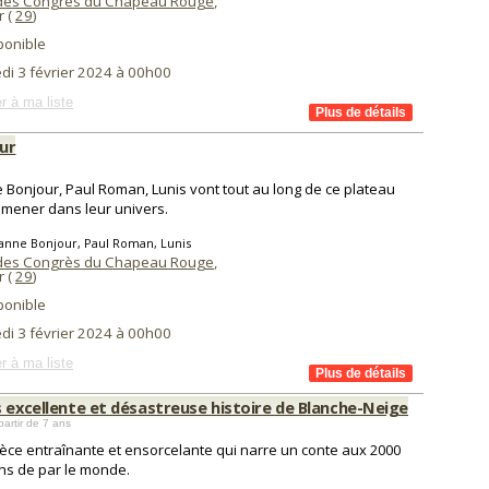
des Congrès du Chapeau Rouge
,
 (
29
)
ponible
di 3 février 2024 à 00h00
r à ma liste
ur
 Bonjour, Paul Roman, Lunis vont tout au long de ce plateau
mener dans leur univers.
anne Bonjour, Paul Roman, Lunis
des Congrès du Chapeau Rouge
,
 (
29
)
ponible
di 3 février 2024 à 00h00
r à ma liste
s excellente et désastreuse histoire de Blanche-Neige
partir de 7 ans
èce entraînante et ensorcelante qui narre un conte aux 2000
ns de par le monde.