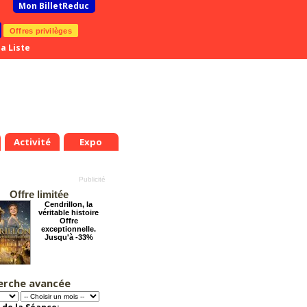
Mon BilletReduc
Offres privilèges
a Liste
Activité
Expo
Offre limitée
Cendrillon, la
véritable histoire
Offre
exceptionnelle.
Jusqu'à -33%
erche avancée
Les enfants du
.
Jeu.
Ven.
Sam.
Dim.
Lun.
Mar.
Mer.
Jeu.
Ven.
Paradis
9
20
21
22
23
24
25
26
27
28
Offre
exceptionnelle.