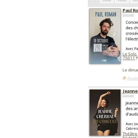
Août
Août
Ao
Paul R
Concert
Concer
des ch
croisé
l'élec
Avec P
Le Solo
,
75011
P
Le dima
Ajoute
Jeanne
Concert
Jeanne
des an
d'auda
Avec Je
Cabrera
Théâtre
Nogent 