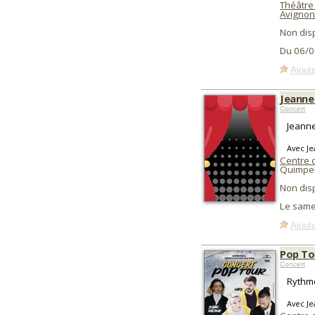
Théâtre
Avignon
Non dis
Du 06/0
Ajoute
Jeanne
Concert
Jeanne
Avec Je
Centre 
Quimper
Non dis
Le same
Ajoute
Pop To
Concert
Rythme
Avec Je