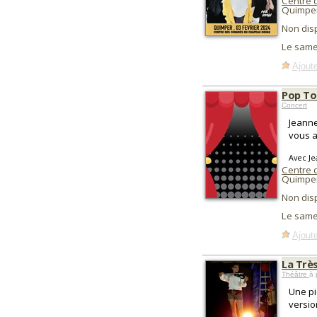
Centre 
Quimper
Non dis
Le same
Ajoute
Pop To
Concert
Jeanne
vous a
Avec Je
Centre 
Quimper
Non dis
Le same
Ajoute
La Trè
Théâtre
à 
Une pi
versio