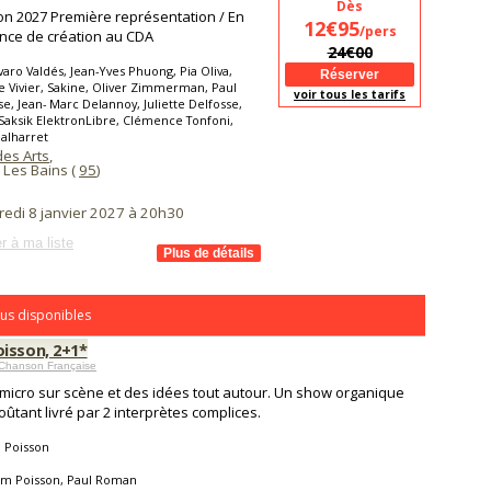
Dès
on 2027 Première représentation / En
12€95
/pers
nce de création au CDA
24€00
varo Valdés, Jean-Yves Phuong, Pia Oliva,
Vivier, Sakine, Oliver Zimmerman, Paul
voir tous les tarifs
e, Jean- Marc Delannoy, Juliette Delfosse,
 Saksik ElektronLibre, Clémence Tonfoni,
alharret
des Arts
,
 Les Bains (
95
)
redi 8 janvier 2027 à 20h30
r à ma liste
us disponibles
isson, 2+1*
 Chanson Française
 micro sur scène et des idées tout autour. Un show organique
oûtant livré par 2 interprètes complices.
 Poisson
om Poisson, Paul Roman