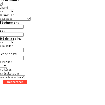
 de la Séance:
t
Août
Août
Août
Août
Août
Août
Août
Août
Août
Jusqu'à -37%
uhaité :
e sortie :
 d'événement :
es :
té de la salle:
la salle :
u code postal :
 Public :
 critères
es résultats par :