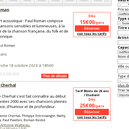
Heure
ût
Août
Août
Août
Août
Août
Août
Août
Août
Aoû
oman
Prix so
Dès
Type d
t acoustique : Paul Roman compose
15€00
/pers
ansons sensibles et lumineuses, à la
Titre
e de la chanson française, du folk et de
voir tous les tarifs
tronique.
Artist
aul Roman
Capaci
aris
Nom de 
nche 18 octobre 2026 à 18h00
Ville o
r à ma liste
Type de
 Cherhal
plus de
Trier l
Tarif Moins de 26 ans
/ Etudiant
 Cherhal s'est fait connaître au début
Dès
nées 2000 avec ses chansons pleines
25€00
/pers
ce, d'humour et de profondeur.
anne Cherhal, Philippe Entressangle, Nathy
voir tous les tarifs
, Paul Pavillon, Roman Reidid
 Antoine Watteau
,
Sur Marne (
94
)