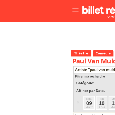
Bouton
menu
Sorte
principale
Théâtre
Comédie
Paul Van Mul
Artiste "paul van muld
Filtrer ma recherche
Catégorie:
Affiner par Date:
Dim.
Lun.
Ma
«
09
10
1
Août
Août
Ao