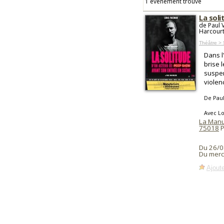
1 événement trouvé
La sol
de Paul 
Harcour
Théâtre >
Dans l
brise 
suspen
violen
De Pau
Avec L
La Manu
75018
P
Du 26/0
Du merc
Ajoute