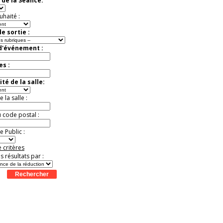
 de la Séance:
Extraordinaire
Activité à vivre !
uhaité :
Promo exclusive ! .
Jusqu'à -13%
e sortie :
 d'événement :
es :
té de la salle:
la salle :
u code postal :
 Public :
 critères
es résultats par :