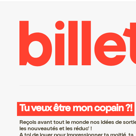
Tu veux être mon copain ?!
Reçois avant tout le monde nos idées de sorti
les nouveautés et les réduc' !
A toi de jouer pour impressionner ta moitié, ta