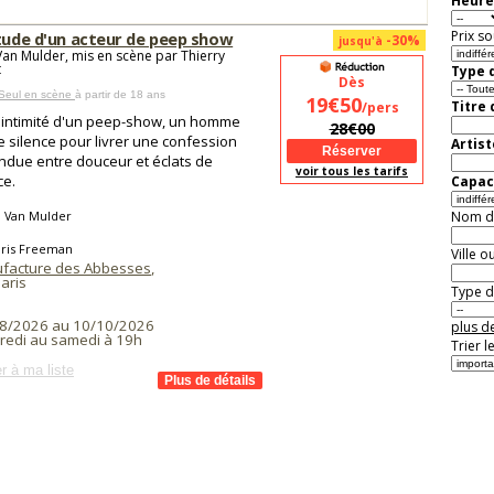
Heure
Prix so
itude d'un acteur de peep show
-30%
jusqu'à
Van Mulder, mis en scène par Thierry
t
Type d
Dès
 Seul en scène
à partir de 18 ans
19€50
Titre
/pers
'intimité d'un peep-show, un homme
28€00
le silence pour livrer une confession
Artist
due entre douceur et éclats de
voir tous les tarifs
ce.
Capaci
l Van Mulder
Nom de 
oris Freeman
Ville o
facture des Abbesses
,
aris
Type de
8/2026 au 10/10/2026
plus de
redi au samedi à 19h
Trier l
r à ma liste