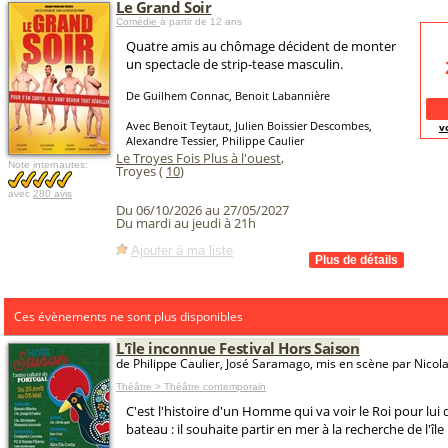
Le Grand Soir
Comédie
à partir de 12 ans
Quatre amis au chômage décident de monter
un spectacle de strip-tease masculin.
De Guilhem Connac, Benoit Labannière
Avec Benoit Teytaut, Julien Boissier Descombes,
v
Alexandre Tessier, Philippe Caulier
Le Troyes Fois Plus à l'ouest
,
Note internautes:
Troyes (
10
)
avec
280 avis
Du 06/10/2026 au 27/05/2027
Du mardi au jeudi à 21h
Ajouter à ma liste
Ces évènements ne sont plus disponibles
L'île inconnue Festival Hors Saison
de Philippe Caulier, José Saramago, mis en scène par Nicol
Théâtre > Théâtre contemporain
C'est l'histoire d'un Homme qui va voir le Roi pour lu
bateau : il souhaite partir en mer à la recherche de l'îl