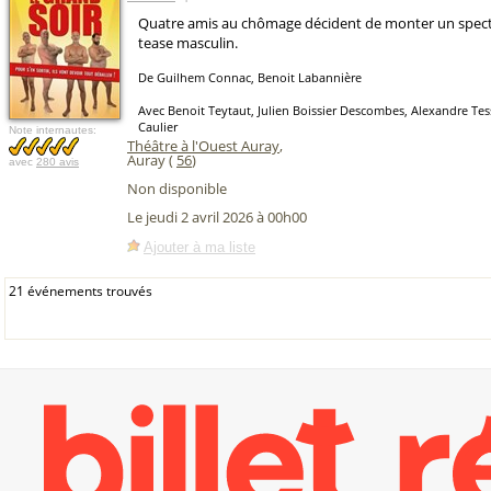
Quatre amis au chômage décident de monter un specta
tease masculin.
De Guilhem Connac, Benoit Labannière
Avec Benoit Teytaut, Julien Boissier Descombes, Alexandre Tess
Caulier
Note internautes:
Théâtre à l'Ouest Auray
,
Auray (
56
)
avec
280 avis
Non disponible
Le jeudi 2 avril 2026 à 00h00
Ajouter à ma liste
21 événements trouvés