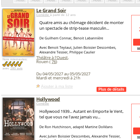
Août
Août
Août
Août
Août
Août
Août
Août
Le Grand Soir
Comédie
à partir de 12 ans
Quatre amis au chômage décident de monter
un spectacle de strip-tease masculin...
De Guilhem Connac, Benoit Labannière
Avec Benoit Teytaut, Julien Boissier Descombes,
v
Alexandre Tessier, Philippe Caulier
Théâtre à l'Ouest
,
Note internautes:
Rouen (
76
)
avec
280 avis
Du 04/05/2027 au 05/05/2027
Mardi et mercredi à 21h
Ajouter à ma liste
Hollywood
Comédie
Hollywood 1939... Autant en Emporte le Vent,
tel que vous ne l'avez jamais vu...
De Ron Hutchinson, adapté Martine Dolléans
Avec Julien Boissier Descombes, Alexandre Tessier,
v