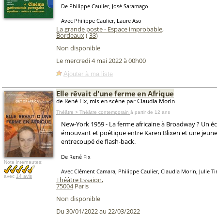
De Philippe Caulier, José Saramago
Avec Philippe Caulier, Laure Aso
La grande poste - Espace improbable
,
Bordeaux
(
33
)
Non disponible
Le mercredi 4 mai 2022 à 00h00
Ajouter à ma liste
Elle rêvait d'une ferme en Afrique
de René Fix, mis en scène par Claudia Morin
Théâtre > Théâtre contemporain
à partir de 12 ans
New-York 1959 - La ferme africaine à Broadway ? Un é
émouvant et poétique entre Karen Blixen et une jeune 
entrecoupé de flash-back.
De René Fix
Note internautes:
Avec Clément Camara, Philippe Caulier, Claudia Morin, Julie
avec
14 avis
Théâtre Essaion
,
75004
Paris
Non disponible
Du 30/01/2022 au 22/03/2022