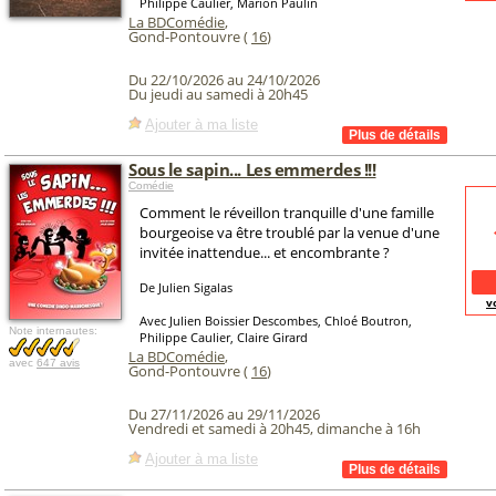
Philippe Caulier, Marion Paulin
La BDComédie
,
Gond-Pontouvre (
16
)
Du 22/10/2026 au 24/10/2026
Du jeudi au samedi à 20h45
Ajouter à ma liste
Sous le sapin... Les emmerdes !!!
Comédie
Comment le réveillon tranquille d'une famille
bourgeoise va être troublé par la venue d'une
invitée inattendue... et encombrante ?
De Julien Sigalas
v
Avec Julien Boissier Descombes, Chloé Boutron,
Note internautes:
Philippe Caulier, Claire Girard
La BDComédie
,
avec
647 avis
Gond-Pontouvre (
16
)
Du 27/11/2026 au 29/11/2026
Vendredi et samedi à 20h45, dimanche à 16h
Ajouter à ma liste