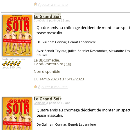
Ajouter à ma liste
Le Grand Soir
Comédie
à partir de 12 ans
Quatre amis au chômage décident de monter un specta
tease masculin.
De Guilhem Connac, Benoit Labannière
Avec Benoit Teytaut, Julien Boissier Descombes, Alexandre Tess
Caulier
Note internautes:
La BDComédie
,
Gond-Pontouvre (
16
)
avec
280 avis
Non disponible
Du 14/12/2023 au 15/12/2023
Ajouter à ma liste
Le Grand Soir
Comédie
à partir de 12 ans
Quatre amis au chômage décident de monter un specta
tease masculin.
De Guilhem Connac, Benoit Labannière