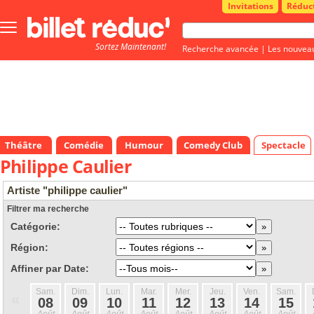
Invitations
Réduc
Bouton
menu
Sortez Maintenant!
principale
Recherche avancée
|
Les nouvea
Théâtre
Comédie
Humour
Comedy Club
Spectacle
Philippe Caulier
Artiste "philippe caulier"
Filtrer ma recherche
Catégorie:
Région:
Affiner par Date:
Sam.
Dim.
Lun.
Mar.
Mer.
Jeu.
Ven.
Sam.
«
08
09
10
11
12
13
14
15