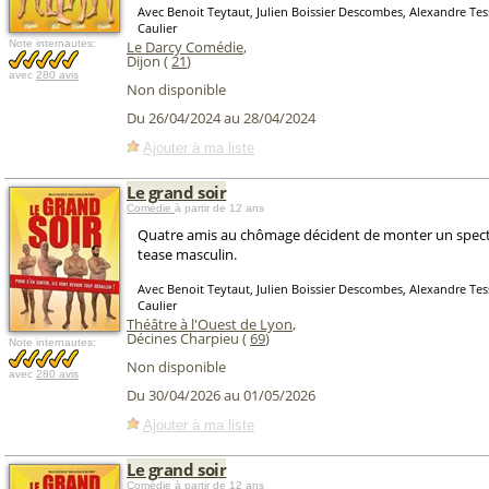
Avec Benoit Teytaut, Julien Boissier Descombes, Alexandre Tess
Caulier
Note internautes:
Le Darcy Comédie
,
Dijon (
21
)
avec
280 avis
Non disponible
Du 26/04/2024 au 28/04/2024
Ajouter à ma liste
Le grand soir
Comédie
à partir de 12 ans
Quatre amis au chômage décident de monter un specta
tease masculin.
Avec Benoit Teytaut, Julien Boissier Descombes, Alexandre Tess
Caulier
Théâtre à l'Ouest de Lyon
,
Décines Charpieu (
69
)
Note internautes:
Non disponible
avec
280 avis
Du 30/04/2026 au 01/05/2026
Ajouter à ma liste
Le grand soir
Comédie
à partir de 12 ans