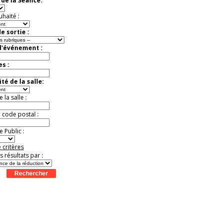
de la Séance:
Jusqu'à -37%
uhaité :
e sortie :
d'événement :
es :
té de la salle:
la salle :
u code postal :
 Public :
 critères
es résultats par :