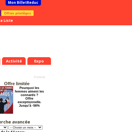
Mon BilletReduc
Offres privilèges
a Liste
Activité
Expo
Offre limitée
Pourquoi les
femmes aiment les
connards ?
Offre
exceptionnelle.
Jusqu'à -56%
erche avancée
Les enfants du
Paradis
Offre
exceptionnelle.