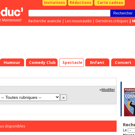
Invitations
Réductions
Carte cadeau
z Maintenant!
Recherche avancée
|
Les nouveautés
|
Dernières critiques
|
M
Humour
Comedy Club
Spectacle
Enfant
Concert
»
Modifier
Rech
us disponibles
Le