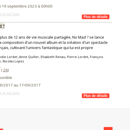
i 19 septembre 2023 à 00h00
r à ma liste
 ?
plus de 12 ans de vie musicale partagée, No Mad ? se lance
a composition d'un nouvel album et la création d'un spectacle
nçais, cultivant l'univers fantastique qui lui est propre
odie Lordet ,Anne Quiller, Elisabeth Renau, Pierre Lordet, François
, Nicolas Lopez
,
 (
26
)
ponible
9/2017 au 17/09/2017
r à ma liste