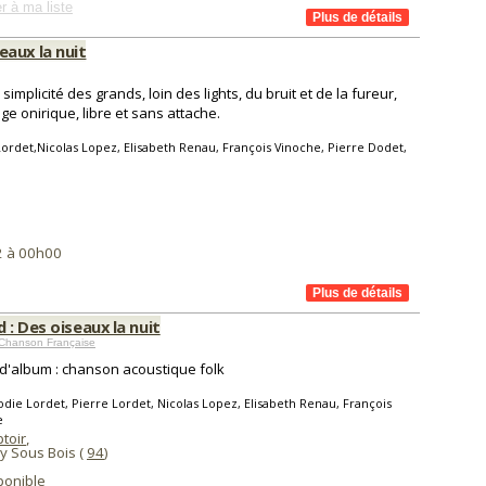
r à ma liste
eaux la nuit
simplicité des grands, loin des lights, du bruit et de la fureur,
e onirique, libre et sans attache.
Lordet,Nicolas Lopez, Elisabeth Renau, François Vinoche, Pierre Dodet,
2 à 00h00
: Des oiseaux la nuit
 Chanson Française
 d'album : chanson acoustique folk
odie Lordet, Pierre Lordet, Nicolas Lopez, Elisabeth Renau, François
e
toir
,
y Sous Bois (
94
)
ponible