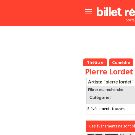
Bouton
menu
Sorte
principale
Théâtre
Comédie
Pierre Lordet
Artiste "pierre lordet"
Filtrer ma recherche
Catégorie:
5 événements trouvés
Ces évènements ne sont pl