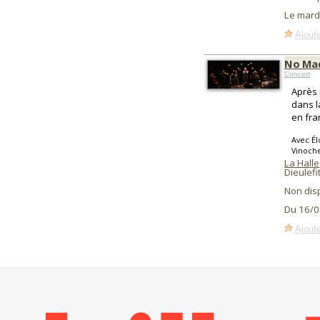
Le mard
Ajoute
No Mad
Concert
Après 
dans l
en fra
Avec Él
Vinoche
La Halle
Dieulefit
Non dis
Du 16/0
Ajoute