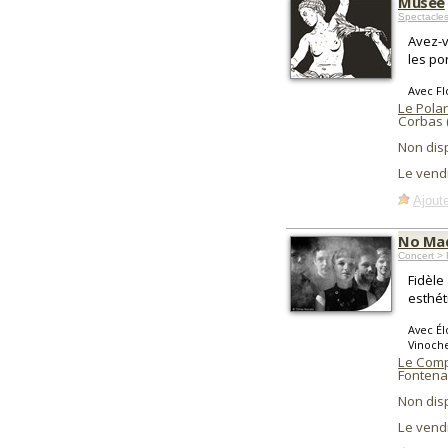
Musée
Spectacle
Avez-v
les po
Avec Fl
Le Polar
Corbas 
Non dis
Le vend
Ajoute
No Ma
Concert >
Fidèle
esthét
Avec Él
Vinoch
Le Comp
Fontena
Non dis
Le vend