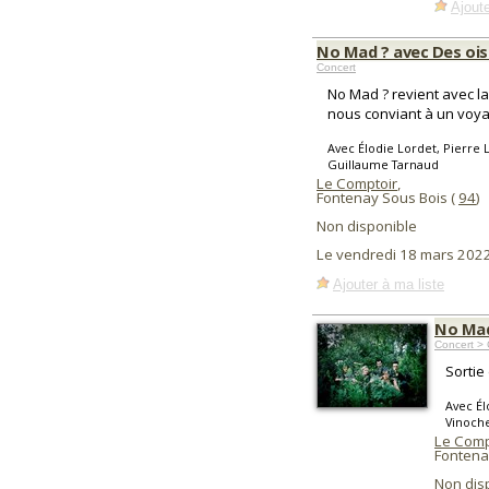
Ajoute
No Mad ? avec Des ois
Concert
No Mad ? revient avec la 
nous conviant à un voyag
Avec Élodie Lordet, Pierre 
Guillaume Tarnaud
Le Comptoir
,
Fontenay Sous Bois (
94
)
Non disponible
Le vendredi 18 mars 202
Ajouter à ma liste
No Mad 
Concert >
Sortie
Avec Él
Vinoch
Le Comp
Fontena
Non dis