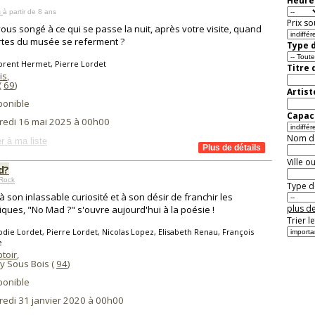
Heure 
s
à partir de 8 ans
Prix so
ous songé à ce qui se passe la nuit, après votre visite, quand
rtes du musée se referment ?
Type d
orent Hermet, Pierre Lordet
Titre 
is
,
(
69
)
Artist
ponible
Capaci
redi 16 mai 2025 à 00h00
Nom de 
r à ma liste
Ville o
d?
 Rock
Type de
 à son inlassable curiosité et à son désir de franchir les
plus de
iques, "No Mad ?" s'ouvre aujourd'hui à la poésie !
Trier l
odie Lordet, Pierre Lordet, Nicolas Lopez, Elisabeth Renau, François
e
toir
,
y Sous Bois (
94
)
ponible
redi 31 janvier 2020 à 00h00