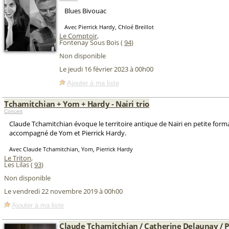
Blues Bivouac
Avec Pierrick Hardy, Chloé Breillot
Le Comptoir
,
Fontenay Sous Bois (
94
)
Non disponible
Le jeudi 16 février 2023 à 00h00
Ajouter à ma liste
Tchamitchian + Yom + Hardy - Nairi trio
Concert
Claude Tchamitchian évoque le territoire antique de Naïri en petite form
accompagné de Yom et Pierrick Hardy.
Avec Claude Tchamitchian, Yom, Pierrick Hardy
Le Triton
,
Les Lilas (
93
)
Non disponible
Le vendredi 22 novembre 2019 à 00h00
Ajouter à ma liste
Claude Tchamitchian / Catherine Delaunay / P