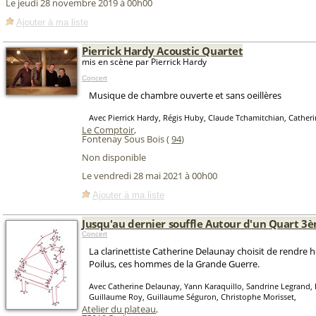
Le jeudi 28 novembre 2019 à 00h00
Ajouter à ma liste
Pierrick Hardy Acoustic Quartet
mis en scène par Pierrick Hardy
Concert
Musique de chambre ouverte et sans oeillères
Avec Pierrick Hardy, Régis Huby, Claude Tchamitchian, Cather
Le Comptoir
,
Fontenay Sous Bois (
94
)
Non disponible
Le vendredi 28 mai 2021 à 00h00
Ajouter à ma liste
Jusqu'au dernier souffle Autour d'un Quart 3
Concert
La clarinettiste Catherine Delaunay choisit de rendr
Poilus, ces hommes de la Grande Guerre.
Avec Catherine Delaunay, Yann Karaquillo, Sandrine Legrand, P
Guillaume Roy, Guillaume Séguron, Christophe Morisset,
Atelier du plateau
,