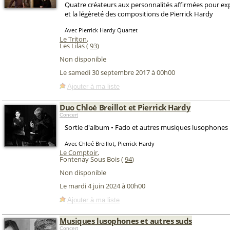
Quatre créateurs aux personnalités affirmées pour exp
et la légèreté des compositions de Pierrick Hardy
Avec Pierrick Hardy Quartet
Le Triton
,
Les Lilas (
93
)
Non disponible
Le samedi 30 septembre 2017 à 00h00
Ajouter à ma liste
Duo Chloé Breillot et Pierrick Hardy
Concert
Sortie d'album • Fado et autres musiques lusophones
Avec Chloé Breillot, Pierrick Hardy
Le Comptoir
,
Fontenay Sous Bois (
94
)
Non disponible
Le mardi 4 juin 2024 à 00h00
Ajouter à ma liste
Musiques lusophones et autres suds
Concert