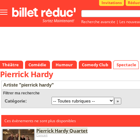
Invitations
Réduc
Bouton
menu
Sortez Maintenant!
principale
Recherche avancée
|
Les nouvea
Théâtre
Comédie
Humour
Comedy Club
Spectacle
Pierrick Hardy
Artiste "pierrick hardy"
Filtrer ma recherche
Catégorie:
Ces évènements ne sont plus disponibles
Pierrick Hardy Quartet
Concert