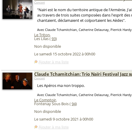
Concert
"Naïri est le nom du territoire antique de l'Arménie. J'a
au travers de trois suites composées dans l'esprit des 
chantaient, déclamaient et colportaient les Aèdes".
Avec Claude Tchamitchian, Catherine Delaunay, Pierrick Hardy
Le Triton
,
Les Lilas (
93
)
Non disponible
Le samedi 15 octobre 2022 à 00h00
Ajouter à ma liste
Claude Tchamitchian: Trio Naïri Festival Jazz s
Concert
Les Apéros ma non troppo.
Avec Claude Tchamitchian, Catherine Delaunay, Pierrick Hardy
Le Comptoir
,
Fontenay Sous Bois (
94
)
Non disponible
Le samedi 9 octobre 2021 à 00h00
Ajouter à ma liste