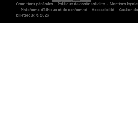
Conditions générales
Politique de confidentialité
Mentions légale
Plateforme d'éthique et de conformité
Accessibilité
Gestion de
billetreduc ©
2026