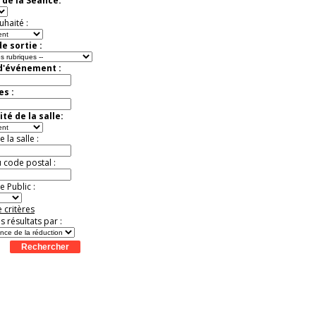
 de la Séance:
exceptionnelle.
Jusqu'à -26%
uhaité :
e sortie :
 d'événement :
es :
té de la salle:
la salle :
u code postal :
 Public :
 critères
es résultats par :