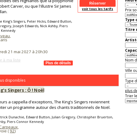
Heure
lodies des Highlands que la polyphonie
obert Carver, ou que l'illustre Sir James
voir tous les tarifs
Prix so
lan.
Type d
e King's Singers, Peter Hicks, Edward Button,
Gregory, Joseph Edwards, Nick Ashby, Piers
Titre
 Kennedy
aveau
,
aris
Artist
Capaci
redi 21 mai 2027 à 20h30
Nom de 
r à ma liste
Ville o
us disponibles
Type de
g's Singers : Ô ! Noël
plus de
Trier l
urs a cappella d'exceptions, The King's Singers reviennent
ter un programme autour des chants traditionnels de Noël.
trick Dunachie, Edward Button, Julian Gregory, Christopher Bruerton,
shby, Piers Connor Kennedy
 Carpeaux
,
oie (
92
)