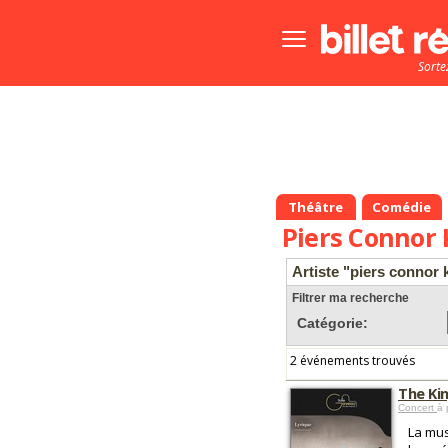
Bouton
menu
Sorte
principale
Théâtre
Comédie
Piers Connor
Artiste "piers connor
Filtrer ma recherche
Catégorie:
2 événements trouvés
The Kin
Concert
à 
La mus