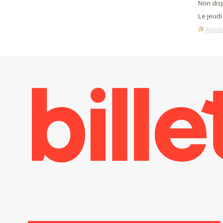
Non dis
Le jeud
Ajoute