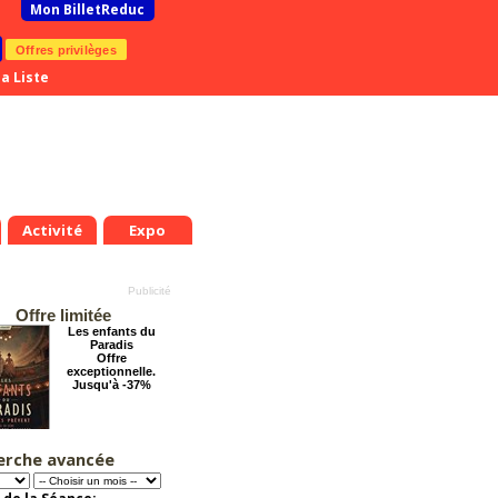
Mon BilletReduc
Offres privilèges
a Liste
Activité
Expo
Offre limitée
Les enfants du
Paradis
Offre
exceptionnelle.
Jusqu'à -37%
erche avancée
La Cité Interdite :
Six siècles de
mystères
Offre