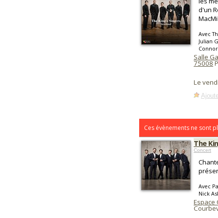
les mé
d'un R
MacMil
Avec Th
Julian 
Connor
Salle G
75008
P
Le vend
Ajoute
Ces évènements ne sont pl
The Kin
Concert
Chante
présen
Avec Pa
Nick A
Espace
Courbev