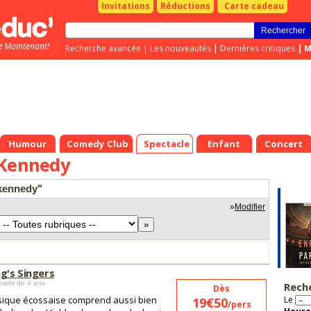
Invitations
Réductions
Carte cadeau
z Maintenant!
Recherche avancée
|
Les nouveautés
|
Dernières critiques
|
M
Humour
Comedy Club
Spectacle
Enfant
Concert
 Kennedy
 kennedy"
»
Modifier
g's Singers
partir de 4 ans
Rech
Dès
ique écossaise comprend aussi bien
Le
19€50
/pers