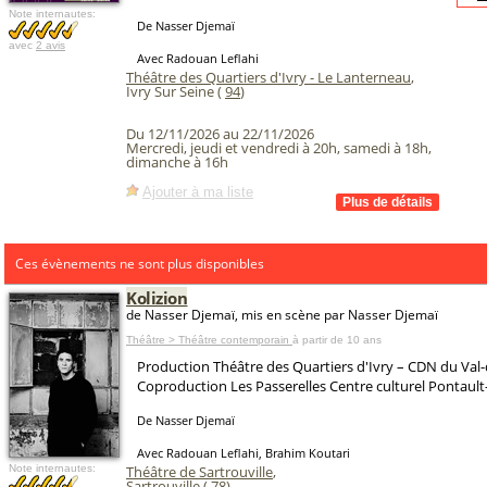
Note internautes:
De Nasser Djemaï
avec
2 avis
Avec Radouan Leflahi
Théâtre des Quartiers d'Ivry - Le Lanterneau
,
Ivry Sur Seine (
94
)
Du 12/11/2026 au 22/11/2026
Mercredi, jeudi et vendredi à 20h, samedi à 18h,
dimanche à 16h
Ajouter à ma liste
Ces évènements ne sont plus disponibles
Kolizion
de Nasser Djemaï, mis en scène par Nasser Djemaï
Théâtre > Théâtre contemporain
à partir de 10 ans
Production Théâtre des Quartiers d'Ivry – CDN du Va
Coproduction Les Passerelles Centre culturel Pontaul
De Nasser Djemaï
Avec Radouan Leflahi, Brahim Koutari
Note internautes:
Théâtre de Sartrouville
,
Sartrouville (
78
)