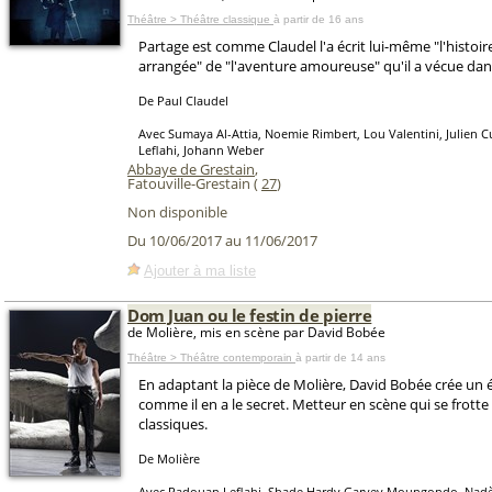
Théâtre > Théâtre classique
à partir de 16 ans
Partage est comme Claudel l'a écrit lui-même "l'histoi
arrangée" de "l'aventure amoureuse" qu'il a vécue dan
De Paul Claudel
Avec Sumaya Al-Attia, Noemie Rimbert, Lou Valentini, Julien
Leflahi, Johann Weber
Abbaye de Grestain
,
Fatouville-Grestain (
27
)
Non disponible
Du 10/06/2017 au 11/06/2017
Ajouter à ma liste
Dom Juan ou le festin de pierre
de Molière, mis en scène par David Bobée
Théâtre > Théâtre contemporain
à partir de 14 ans
En adaptant la pièce de Molière, David Bobée crée u
comme il en a le secret. Metteur en scène qui se frott
classiques.
De Molière
Avec Radouan Leflahi, Shade Hardy Garvey Moungondo, Nadè