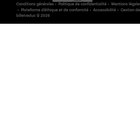
Conditions générales
Politique de confidentialité
Mentions légale
Plateforme d'éthique et de conformité
Accessibilité
Gestion de
billetreduc ©
2026