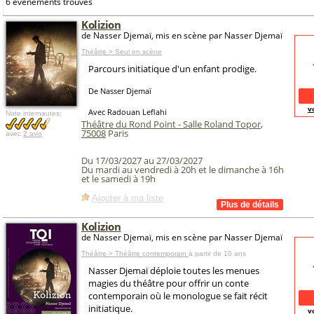
6 événements trouvés
Kolizion
de Nasser Djemaï, mis en scène par Nasser Djemaï
Théâtre > Seul en scène
Parcours initiatique d'un enfant prodige.
De Nasser Djemaï
v
Avec Radouan Leflahi
Note internautes:
Théâtre du Rond Point - Salle Roland Topor
,
75008
Paris
avec
2 avis
Du 17/03/2027 au 27/03/2027
Du mardi au vendredi à 20h et le dimanche à 16h
et le samedi à 19h
Ajouter à ma liste
Kolizion
de Nasser Djemaï, mis en scène par Nasser Djemaï
Théâtre > Théâtre contemporain
à partir de 10 ans
Nasser Djemaï déploie toutes les menues
magies du théâtre pour offrir un conte
contemporain où le monologue se fait récit
initiatique.
v