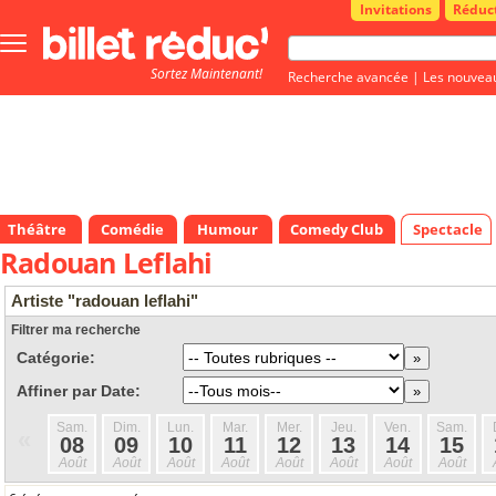
Invitations
Réduc
Bouton
menu
Sortez Maintenant!
principale
Recherche avancée
|
Les nouvea
Théâtre
Comédie
Humour
Comedy Club
Spectacle
Radouan Leflahi
Artiste "radouan leflahi"
Filtrer ma recherche
Catégorie:
Affiner par Date:
Sam.
Dim.
Lun.
Mar.
Mer.
Jeu.
Ven.
Sam.
«
08
09
10
11
12
13
14
15
Août
Août
Août
Août
Août
Août
Août
Août