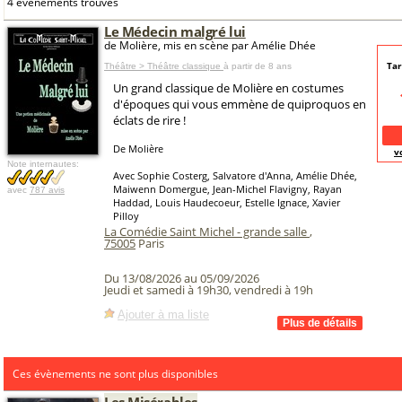
4 événements trouvés
Le Médecin malgré lui
de Molière, mis en scène par Amélie Dhée
Tar
Théâtre > Théâtre classique
à partir de 8 ans
Un grand classique de Molière en costumes
d'époques qui vous emmène de quiproquos en
éclats de rire !
De Molière
v
Note internautes:
Avec Sophie Costerg, Salvatore d'Anna, Amélie Dhée,
Maiwenn Domergue, Jean-Michel Flavigny, Rayan
avec
787 avis
Haddad, Louis Haudecoeur, Estelle Ignace, Xavier
Pilloy
La Comédie Saint Michel - grande salle
,
75005
Paris
Du 13/08/2026 au 05/09/2026
Jeudi et samedi à 19h30, vendredi à 19h
Ajouter à ma liste
Ces évènements ne sont plus disponibles