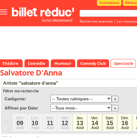
Invitations
Réduc
Bouton
menu
Sortez Maintenant!
principale
Recherche avancée
|
Les nouvea
Théâtre
Comédie
Humour
Comedy Club
Spectacle
Salvatore D'Anna
Artiste "salvatore d'anna"
Filtrer ma recherche
Catégorie:
Affiner par Date:
Dim.
Lun.
Mar.
Mer.
Jeu.
Ven.
Sam.
Dim.
«
09
10
11
12
13
14
15
16
Août
Août
Août
Août
Août
Août
Août
Août