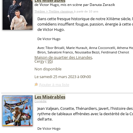
Les Misérables
de Victor Hugo, mis en scène par Danuta Zarazik
Théâtre > Théâtre classique
à partir de 10 ans
Dans cette fresque historique de notre XIXème siècle, 
comédiens insufflent fougue, passion, énergie à cett
de Victor Hugo.
De Victor Hugo
Avec Tibor Bricalli, Marie Hurault, Anna Cocconcelli, Athena 
Biron, Salvatore Franco, Noussaiba Bezzi, Ferdinand Chenot
Maison de quartier des Linandes
,
Cergy (
95
)
Non disponible
Le samedi 25 mars 2023 à 00h00
Ajouter à ma liste
Les Misérables
Comédie
Jean Valjean, Cosette, Thénardiers, Javert, l'histoire de
rythme de tableaux effrénées avec la dextérité de la
dell'arte.
De Victor Hogo