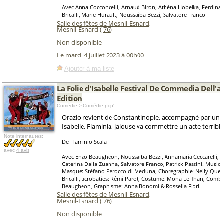
Avec Anna Cocconcelli, Arnaud Biron, Athéna Hobeika, Ferdin
Bricalli, Marie Hurault, Noussaiba Bezzi, Salvatore Franco
Salle des fêtes de Mesnil-Esnard
,
Mesnil-Esnard (
76
)
Non disponible
Le mardi 4 juillet 2023 à 00h00
Ajouter à ma liste
La Folie d'Isabelle Festival De Commedia Dell'
Edition
Comédie > Comédie pop'
Orazio revient de Constantinople, accompagné par une
Isabelle. Flaminia, jalouse va commettre un acte terribl
Note internautes:
De Flaminio Scala
avec
4 avis
Avec Enzo Beaugheon, Noussaiba Bezzi, Annamaria Ceccarelli,
Caterina Dalla Zuanna, Salvatore Franco, Patrick Passini. Musiq
Masque: Stéfano Perocco di Meduna, Choregraphie: Nelly Quet
Bricalli, acrobaties: Rémi Parot, Costume: Mona Le Than, Com
Beaugheon, Graphisme: Anna Bonomi & Rossella Fiori.
Salle des fêtes de Mesnil-Esnard
,
Mesnil-Esnard (
76
)
Non disponible