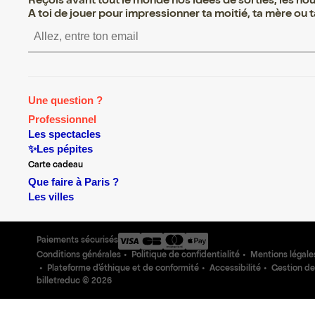
Reçois avant tout le monde nos idées de sorties, les nouv
A toi de jouer pour impressionner ta moitié, ta mère ou ta
S’inscrire S’inscrire S’inscri
Une question ?
Professionnel
Les spectacles
✨Les pépites
Carte cadeau
Que faire à Paris ?
Les villes
Paiements sécurisés
Conditions générales
Politique de confidentialité
Mentions légale
Plateforme d'éthique et de conformité
Accessibilité
Gestion de
billetreduc ©
2026