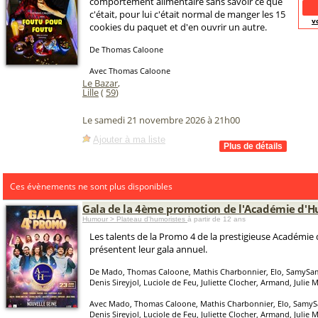
comportement alimentaire sans savoir ce que
c'était, pour lui c'était normal de manger les 15
v
cookies du paquet et d'en ouvrir un autre.
De Thomas Caloone
Avec Thomas Caloone
Le Bazar
,
Lille
(
59
)
Le samedi 21 novembre 2026 à 21h00
Ajouter à ma liste
Ces évènements ne sont plus disponibles
Gala de la 4ème promotion de l'Académie d'
Humour > Plateau d'humoristes
à partir de 12 ans
Les talents de la Promo 4 de la prestigieuse Académi
présentent leur gala annuel.
De Mado, Thomas Caloone, Mathis Charbonnier, Elo, SamySam
Denis Sireyjol, Luciole de Feu, Juliette Clocher, Armand, Julie 
Avec Mado, Thomas Caloone, Mathis Charbonnier, Elo, SamyS
Denis Sireyjol, Luciole de Feu, Juliette Clocher, Armand, Julie 