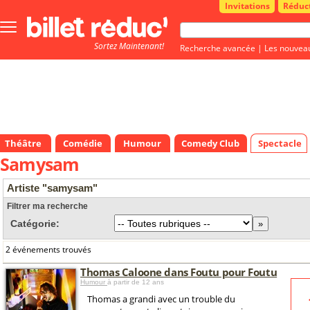
Invitations
Réduc
Bouton
menu
Sortez Maintenant!
principale
Recherche avancée
|
Les nouvea
Théâtre
Comédie
Humour
Comedy Club
Spectacle
Samysam
Artiste "samysam"
Filtrer ma recherche
Catégorie:
2 événements trouvés
Thomas Caloone dans Foutu pour Foutu
Humour
à partir de 12 ans
Thomas a grandi avec un trouble du