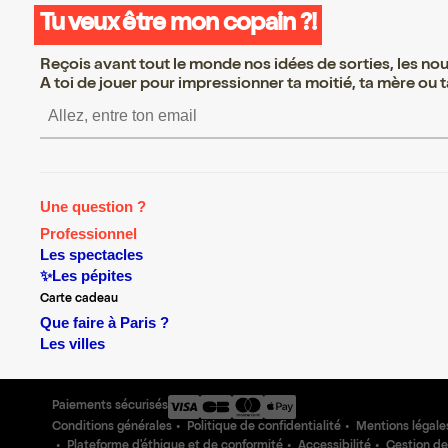
Tu veux être mon copain ?!
Reçois avant tout le monde nos idées de sorties, les nouv
A toi de jouer pour impressionner ta moitié, ta mère ou ta
S’inscrire S’inscrire S’ins
Une question ?
Professionnel
Les spectacles
✨Les pépites
Carte cadeau
Que faire à Paris ?
Les villes
Paiements sécurisés
Conditions générales
Politique de confidentialité
Mentions légale
Plateforme d'éthique et de conformité
Accessibilité
Gestion de