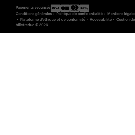
Paiements sécurisés
Conditions générales
Politique de confidentialité
Mentions légale
Plateforme d'éthique et de conformité
Accessibilité
Gestion de
billetreduc ©
2026