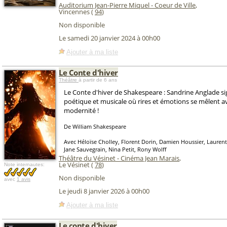
Auditorium Jean-Pierre Miquel - Coeur de Ville
,
Vincennes (
94
)
Non disponible
Le samedi 20 janvier 2024 à 00h00
Ajouter à ma liste
Le Conte d'hiver
Théâtre
à partir de 6 ans
Le Conte d'hiver de Shakespeare : Sandrine Anglade s
poétique et musicale où rires et émotions se mêlent av
modernité !
De William Shakespeare
Avec Héloïse Cholley, Florent Dorin, Damien Houssier, Laurent
Jane Sauvegrain, Nina Petit, Rony Wolff
Théâtre du Vésinet - Cinéma Jean Marais
,
Le Vésinet (
78
)
Note internautes:
Non disponible
avec
1 avis
Le jeudi 8 janvier 2026 à 00h00
Ajouter à ma liste
Le conte d'hiver