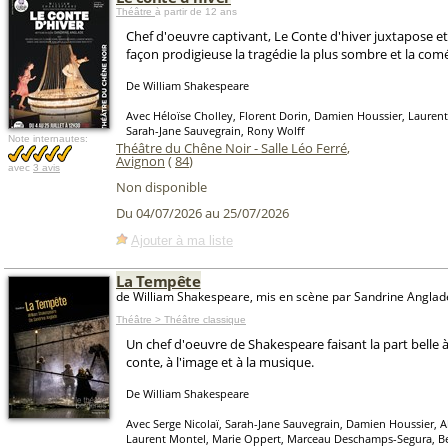
Théâtre
à partir de 12 ans
Chef d'oeuvre captivant, Le Conte d'hiver juxtapose e
façon prodigieuse la tragédie la plus sombre et la com
De William Shakespeare
Avec Héloïse Cholley, Florent Dorin, Damien Houssier, Laurent
Sarah-Jane Sauvegrain, Rony Wolff
Note internautes:
Théâtre du Chêne Noir - Salle Léo Ferré
,
Avignon
(
84
)
avec
3 avis
Non disponible
Du 04/07/2026 au 25/07/2026
Ajouter à ma liste
La Tempête
de William Shakespeare, mis en scène par Sandrine Anglad
Théâtre > Théâtre classique
Un chef d'oeuvre de Shakespeare faisant la part belle à
conte, à l'image et à la musique.
De William Shakespeare
Avec Serge Nicolaï, Sarah-Jane Sauvegrain, Damien Houssier, 
Laurent Montel, Marie Oppert, Marceau Deschamps-Segura, Be