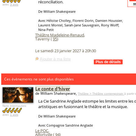
réconciliation.
v
avec
3 avis
De William Shakespeare
Avec Héloïse Cholley, Florent Dorin, Damien Houssier,
Laurent Montel, Sarah-Jane Sauvegrain, Rony Wolff,
Nina Petit
Théâtre Madeleine-Renaud
,
Taverny (
95
)
Le samedi 23 janvier 2027 à 20h30
Ajouter à ma liste
Ces évènements ne sont plus disponibles
Le conte d'hiver
de William Shakespeare,
Théâtre > Théâtre contemporain
à partir
La Cie Sandrine Anglade estompe les limites entre les 
artistiques en fusionnant le théâtre et la musique.
Note internautes:
avec
1 avis
De William Shakespeare
Avec Compagnie Sandrine Anglade
Le POC
,
Alfortville (
94
)