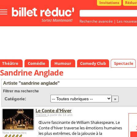
Invitations
Réduc
Bouton
menu
Sortez Maintenant!
principale
Recherche avancée
|
Les nouvea
Théâtre
Comédie
Humour
Comedy Club
Spectacle
Sandrine Anglade
Artiste "sandrine anglade"
Filtrer ma recherche
Catégorie:
Le Conte d'Hiver
Théâtre
à partir de 14 ans
Œuvre fascinante de William Shakespeare, Le
Conte d'hiver traverse les émotions humaines
les plus extrêmes, de la jalousie à la
Note internautes: