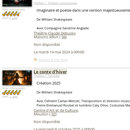
Théâtre > Théâtre contemporain
Imaginaire et poésie dans une version majestueuseme
Note internautes:
avec
6 avis
De William Shakespeare
Avec Compagnie Sandrine Anglade
Théâtre Claude Debussy
,
Maisons Alfort (
94
)
Non disponible
Le mardi 14 mai 2024 à 00h00
Ajouter à ma liste
Le conte d'hiver
Théâtre > Tragédie
Création 2025
Note internautes:
De William Shakespeare
avec
1 avis
Avec Clément Camar-Mercier, Transposition et direction music
Pierre-Emmanuel Roubet et lumières Caty Olive, Costumes Mag
Centre d'Art et de Culture
,
Meudon (
92
)
Non disponible
Le mercredi 8 octobre 2025 à 00h00