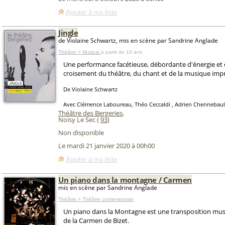
Ajouter à ma liste
Jingle
de Violaine Schwartz, mis en scène par Sandrine Anglade
Théâtre > Musical
à partir de 10 ans
Une performance facétieuse, débordante d'énergie et d
croisement du théâtre, du chant et de la musique imp
De Violaine Schwartz
Avec Clémence Laboureau, Théo Ceccaldi , Adrien Chennebaul
Théâtre des Bergeries
,
Noisy Le Sec (
93
)
Non disponible
Le mardi 21 janvier 2020 à 00h00
Ajouter à ma liste
Un piano dans la montagne / Carmen
mis en scène par Sandrine Anglade
Théâtre > Théâtre contemporain
Un piano dans la Montagne est une transposition musi
de la Carmen de Bizet.