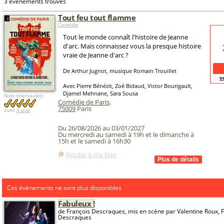
3 événements trouvés
Tout feu tout flamme
Comédie
Tout le monde connaît l'histoire de Jeanne
d'arc. Mais connaissez vous la presque histoire
vraie de Jeanne d'arc ?
De Arthur Jugnot, musique Romain Trouillet
v
Avec Pierre Bénézit, Zoé Bidaud, Victor Bourigault,
Djamel Mehnane, Sara Sousa
Note internautes:
Comédie de Paris
,
75009
Paris
avec
4 avis
Du 26/08/2026 au 03/01/2027
Du mercredi au samedi à 19h et le dimanche à
15h et le samedi à 16h30
Ajouter à ma liste
Ces évènements ne sont plus disponibles
Fabuleux !
de François Descraques, mis en scène par Valentine Roux, 
Descraques