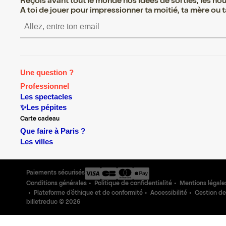
Reçois avant tout le monde nos idées de sorties, les nouv
A toi de jouer pour impressionner ta moitié, ta mère ou ta
S’inscrire S’inscrire S’inscrire 
Une question ?
Professionnel
Les spectacles
✨Les pépites
Carte cadeau
Que faire à Paris ?
Les villes
Paiements sécurisés
Conditions générales
Politique de confidentialité
Mentions légale
Plateforme d'éthique et de conformité
Accessibilité
Gestion de
billetreduc ©
2026