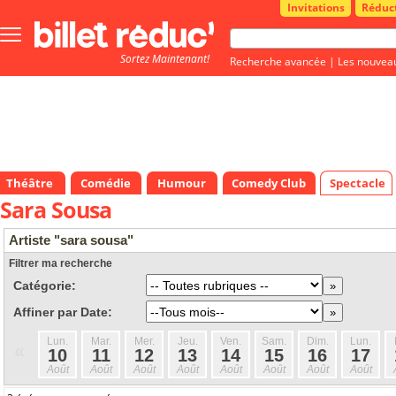
Invitations
Réduc
Bouton
menu
Sortez Maintenant!
principale
Recherche avancée
|
Les nouvea
Théâtre
Comédie
Humour
Comedy Club
Spectacle
Sara Sousa
Artiste "sara sousa"
Filtrer ma recherche
Catégorie:
Affiner par Date:
Lun.
Mar.
Mer.
Jeu.
Ven.
Sam.
Dim.
Lun.
«
10
11
12
13
14
15
16
17
Août
Août
Août
Août
Août
Août
Août
Août