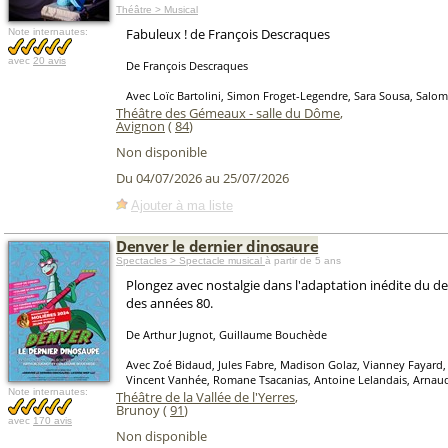
Théâtre > Musical
Fabuleux ! de François Descraques
Note internautes:
avec
20 avis
De François Descraques
Avec Loïc Bartolini, Simon Froget-Legendre, Sara Sousa, Sal
Théâtre des Gémeaux - salle du Dôme
,
Avignon
(
84
)
Non disponible
Du 04/07/2026 au 25/07/2026
Ajouter à ma liste
Denver le dernier dinosaure
Spectacles > Spectacle musical
à partir de 5 ans
Plongez avec nostalgie dans l'adaptation inédite du de
des années 80.
De Arthur Jugnot, Guillaume Bouchède
Avec Zoé Bidaud, Jules Fabre, Madison Golaz, Vianney Fayard,
Vincent Vanhée, Romane Tsacanias, Antoine Lelandais, Arnaud
Note internautes:
Théâtre de la Vallée de l'Yerres
,
Brunoy (
91
)
avec
170 avis
Non disponible