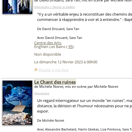
de David Drouard, Sara Tan, mis en scène par Michèle Noir
Spectacles > Danse et ballets
"Il y a un véritable enjeu à reconstituer des chemins de
commencer à réapprendre à voir et à entendre." - Bap
De David Drouard, Sara Tan
Avec David Drouard, Sara Tan
Centre des Arts
,
Enghien Les Bains (
95
)
Non disponible
Le dimanche 12 février 2023 à 00h00
Ajouter à ma liste
Le Chant des ruines
de Michèle Noiret, mis en scène par Michèle Noiret
Spectacles
Un regard interrogateur sur un monde "en ruines", mai
distance, la dérision et l'humour nécessaires pour ne p
espoir.
De Michèle Noiret
Avec Alexandre Bachelard, Harris Gkekas, Liza Penkova, Sara T