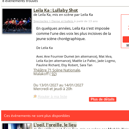
8 événements trouvés
Leila Ka : Lullaby Shot
de Leïla Ka, mis en scène par Leïla Ka
Spectacles > Danse et ballets
à partir de 13 ans
En quelques années, Leïla Ka s'est imposée
comme l'une des voix les plus incisives de la
jeune scène chorégraphique.
v
De Leïla Ka
Avec Ane Fournier Dumet (en alternance), Mat Iéva,
Leïla Ka (en alternance), Maëlle Le Pallec, Jade Logmo,
Pauline Richard, Elsy Robert, Sara Tan
Théâtre 71 Scène Nationale
,
Malakoff (
92
)
Du 13/01/2027 au 14/01/2027
Mercredi et jeudi à 20h
Ajouter à ma liste
Ces évènements ne sont plus disponibles
L'oeil, l'oreille, le lieu