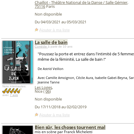
Chaillot - Théâtre National de la Danse / Salle Gémier
,
75116
Paris
Non disponible
Du 04/03/2021 au 05/03/2021
Ajouter à ma liste
La salle de bain
Comédie
à partir de 10 ans
"Poussez la porte et entrez dans l'intimité de 5 femmes
même de la féminité, La salle de bain !"
De Astrid Veillon
Avec Camille Amoignon, Cécile Aura, Isabelle Gabel-Beyna, Sara
Jeanine Tanne
Note internautes:
Les Loges
,
Nice (
06
)
avec
7 avis
Non disponible
Du 17/11/2018 au 02/02/2019
Ajouter à ma liste
Bien sûr, les choses tournent mal
mis en scène par Franck Micheletti