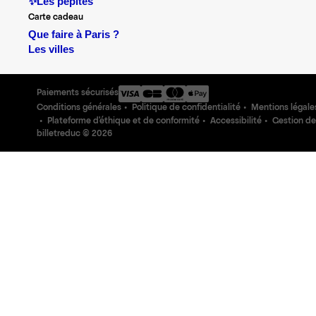
✨Les pépites
Carte cadeau
Que faire à Paris ?
Les villes
Paiements sécurisés
Conditions générales
Politique de confidentialité
Mentions légale
Plateforme d'éthique et de conformité
Accessibilité
Gestion de
billetreduc ©
2026