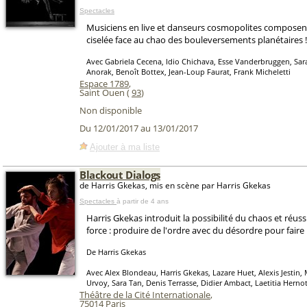
Spectacles
Musiciens en live et danseurs cosmopolites compose
ciselée face au chao des bouleversements planétaires !
Avec Gabriela Cecena, Idio Chichava, Esse Vanderbruggen, Sar
Anorak, Benoît Bottex, Jean-Loup Faurat, Frank Micheletti
Espace 1789
,
Saint Ouen (
93
)
Non disponible
Du 12/01/2017 au 13/01/2017
Ajouter à ma liste
Blackout Dialogs
de Harris Gkekas, mis en scène par Harris Gkekas
Spectacles
à partir de 4 ans
Harris Gkekas introduit la possibilité du chaos et réuss
force : produire de l'ordre avec du désordre pour faire 
De Harris Gkekas
Avec Alex Blondeau, Harris Gkekas, Lazare Huet, Alexis Jestin
Urvoy, Sara Tan, Denis Terrasse, Didier Ambact, Laetitia Herno
Théâtre de la Cité Internationale
,
75014
Paris