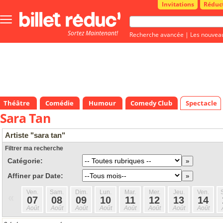
Invitations
Réduc
Bouton
menu
Sortez Maintenant!
principale
Recherche avancée
|
Les nouvea
Théâtre
Comédie
Humour
Comedy Club
Spectacle
Sara Tan
Artiste "sara tan"
Filtrer ma recherche
Catégorie:
Affiner par Date:
Ven.
Sam.
Dim.
Lun.
Mar.
Mer.
Jeu.
Ven.
«
07
08
09
10
11
12
13
14
Août
Août
Août
Août
Août
Août
Août
Août