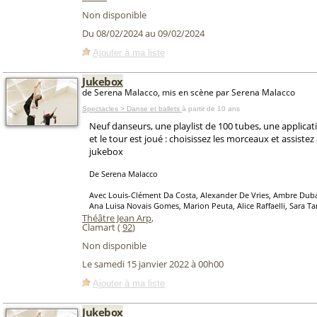
Non disponible
Du 08/02/2024 au 09/02/2024
Ajouter à ma liste
Jukebox
de Serena Malacco, mis en scène par Serena Malacco
Spectacles > Danse et ballets
à partir de 10 ans
Neuf danseurs, une playlist de 100 tubes, une applic
et le tour est joué : choisissez les morceaux et assistez
jukebox
De Serena Malacco
Avec Louis-Clément Da Costa, Alexander De Vries, Ambre Duba
Ana Luisa Novais Gomes, Marion Peuta, Alice Raffaelli, Sara 
Théâtre Jean Arp
,
Clamart (
92
)
Non disponible
Le samedi 15 janvier 2022 à 00h00
Ajouter à ma liste
Jukebox