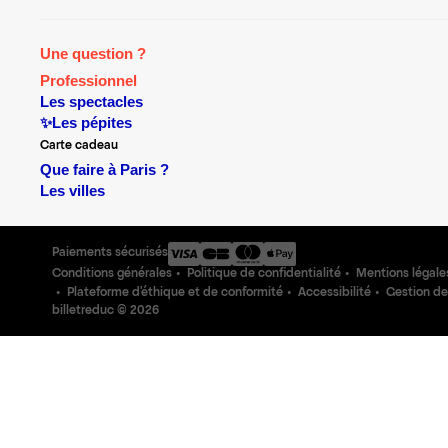
Une question ?
Professionnel
Les spectacles
✨Les pépites
Carte cadeau
Que faire à Paris ?
Les villes
Paiements sécurisés
Conditions générales
Politique de confidentialité
Mentions légale
Plateforme d'éthique et de conformité
Accessibilité
Gestion de
billetreduc ©
2026