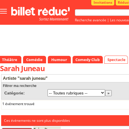
Invitations
Réduc
Bouton
menu
Sortez Maintenant!
principale
Recherche avancée
|
Les nouvea
Théâtre
Comédie
Humour
Comedy Club
Spectacle
Sarah Juneau
Artiste "sarah juneau"
Filtrer ma recherche
Catégorie:
1 événement trouvé
Ces évènements ne sont plus disponibles