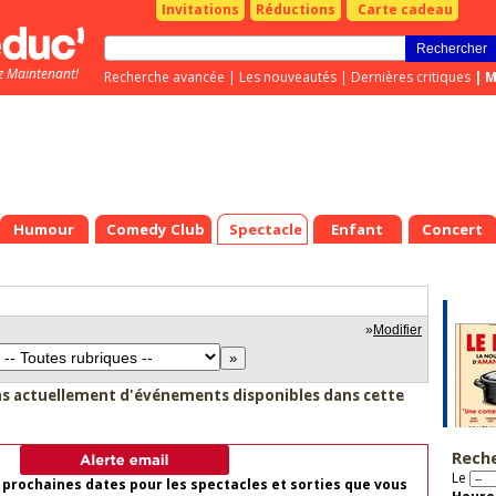
Invitations
Réductions
Carte cadeau
z Maintenant!
Recherche avancée
|
Les nouveautés
|
Dernières critiques
|
M
Humour
Comedy Club
Spectacle
Enfant
Concert
»
Modifier
as actuellement d'événements disponibles dans cette
Rech
Le
 prochaines dates pour les spectacles et sorties que vous