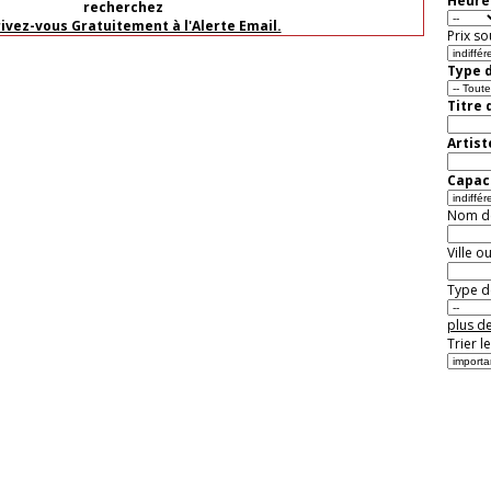
Heure 
recherchez
rivez-vous Gratuitement à l'Alerte Email.
Prix so
Type d
Titre 
Artist
Capaci
Nom de 
Ville o
Type de
plus de
Trier l