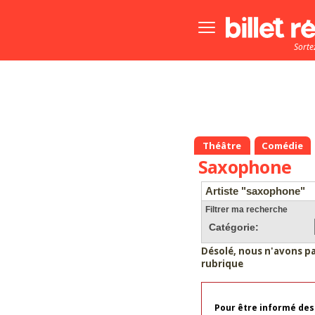
Bouton
menu
Sorte
principale
Théâtre
Comédie
Saxophone
Artiste "saxophone"
Filtrer ma recherche
Catégorie:
Désolé, nous n'avons p
rubrique
Pour être informé des