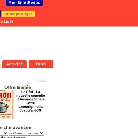
Mon BilletReduc
Offres privilèges
a Liste
Activité
Expo
Offre limitée
Le Rôti - La
nouvelle comédie
d'Amanda Sthers
Offre
exceptionnelle.
Jusqu'à -50%
erche avancée
La Cité Interdite :
Six siècles de
mystères
Offre