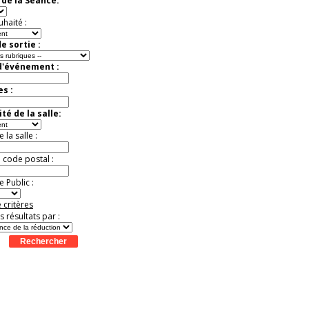
de la Séance:
exceptionnelle.
Jusqu'à -26%
uhaité :
e sortie :
d'événement :
es :
té de la salle:
la salle :
u code postal :
 Public :
 critères
es résultats par :