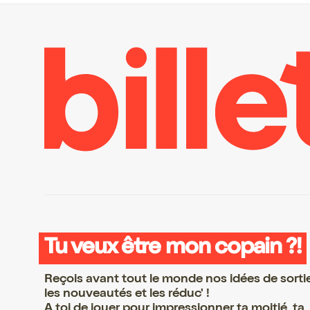
Tu veux être mon copain ?!
Reçois avant tout le monde nos idées de sorti
les nouveautés et les réduc' !
A toi de jouer pour impressionner ta moitié, ta