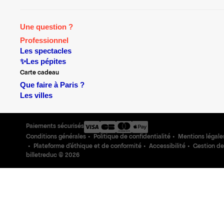
Une question ?
Professionnel
Les spectacles
✨Les pépites
Carte cadeau
Que faire à Paris ?
Les villes
Paiements sécurisés
Conditions générales
Politique de confidentialité
Mentions légale
Plateforme d'éthique et de conformité
Accessibilité
Gestion de
billetreduc ©
2026