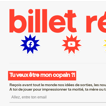
Tu veux être mon copain ?!
Reçois avant tout le monde nos idées de sorties, les nouv
A toi de jouer pour impressionner ta moitié, ta mère ou ta
S’inscrire S’inscrire S