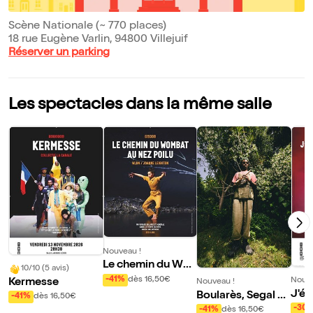
Scène Nationale (~ 770 places)
18 rue Eugène Varlin, 94800 Villejuif
Réserver un parking
Les spectacles dans la même salle
Nouveau !
Le chemin du Wo
10/10 (5 avis)
mbat au nez poilu
-41%
dès 16,50€
Nouve
Kermesse
Nouveau !
J'ét
Boularès, Segal et
-41%
dès 16,50€
don 
Waits + Shabaka
-30
-41%
dès 16,50€