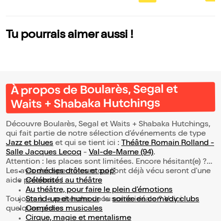
e un
Hutchings
Tu pourrais aimer aussi !
À propos de Boularès, Segal et
Waits + Shabaka Hutchings
Découvre Boularès, Segal et Waits + Shabaka Hutchings,
qui fait partie de notre sélection d’événements de type
Jazz et blues
et qui se tient ici :
Théâtre Romain Rolland -
Salle Jacques Lecoq
-
Val-de-Marne (94)
.
Attention : les places sont limitées. Encore hésitant(e) ?
Les avis des spectateurs qui l'ont déjà vécu seront d'une
Comédies drôles et pop’
aide précieuse !
Célébrités au théâtre
Au théâtre, pour faire le plein d’émotions
Toujours à la recherche de la sortie idéale ? Voici
Stand-up et humour
ou
soirée en comedy clubs
quelques pistes :
Comédies musicales
Cirque, magie et mentalisme