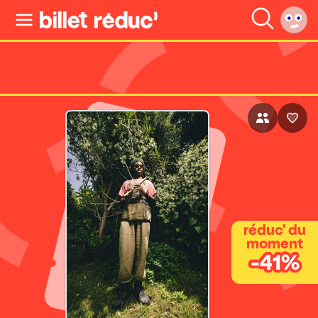
réduc' du
moment
-41%