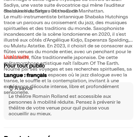
hommage à cette figure mystique au travers d'Abu
Sadiya, une vaste suite évocatrice qui mène l'auditeur
des dunes du Sahara aux rues de Manhattan.
Shabaka Hutchings : Of the Earth
Le multi-instrumentiste britannique Shabaka Hutchings
trace un parcours au croisement du jazz, des musiques
spirituelles et des traditions du monde. Saxophoniste
incandescent de la scène londonienne en 2020, il s'est
illustré aux côtés d'Angélique Kidjo, Esperanza Spalding,
ou Mulatu Astatke. En 2023, il choisit de se consacrer aux
flûtes venues du monde entier, avec un penchant pour le
Lire la suite
shakuhachi, flûte traditionnelle japonaise. De cette
métamorphose artistique naît l'album Of The Earth.
Pour tout public
Nourrie par ses voyages et ses recherches spirituelles, sa
musique ouvre des espaces où le jazz dialogue avec la
Langue : français
transe, le souffle et la contemplation, invitant à une
expérience d'écoute intense, libre et profondément
👌 À savoir
sensorielle.
Le théâtre Romain Rolland est accessible aux
personnes à mobilité réduite. Pensez à prévenir le
théâtre de votre venue pour quil puisse vous
accueillir au mieux.