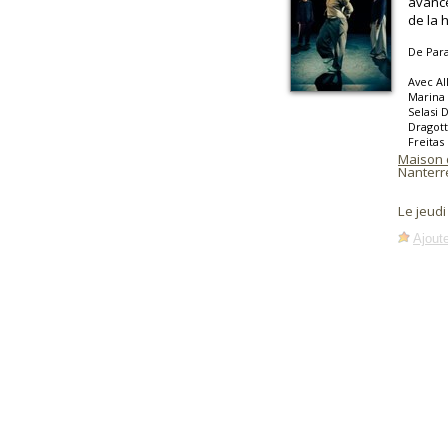
avancé
de la 
De Para
Avec Al
Marina 
Selasi 
Dragott
Freitas
Maison 
Nanterr
Le jeud
Ajoute