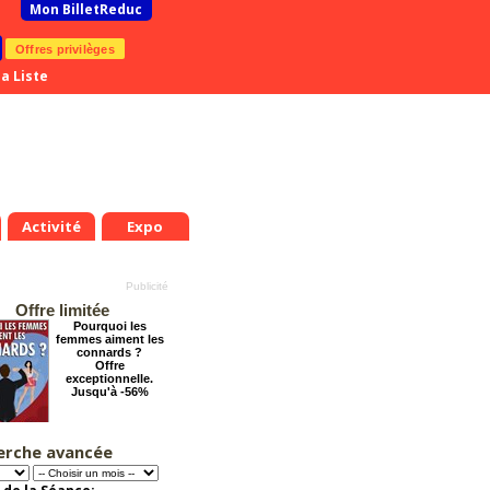
Mon BilletReduc
Offres privilèges
a Liste
Activité
Expo
Offre limitée
Pourquoi les
femmes aiment les
connards ?
Offre
exceptionnelle.
Jusqu'à -56%
erche avancée
Éternelle Notre-
Dame : Une
expédition
immersive en réalité