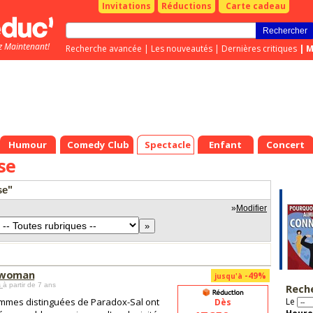
Invitations
Réductions
Carte cadeau
z Maintenant!
Recherche avancée
|
Les nouveautés
|
Dernières critiques
|
M
Humour
Comedy Club
Spectacle
Enfant
Concert
se
se"
»
Modifier
ewoman
-49%
jusqu'à
s
à partir de 7 ans
Rech
mmes distinguées de Paradox-Sal ont
Le
Dès