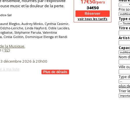
Heure
 ensemble, nourries par l'explosivité
17€50
/pers
house music et la douleur de la perte.
34€50
Prix so
dox-Sal
Type d
voir tous les tarifs
launé Blegbo, Audrey Minko, Cynthia Casimir,
Titre
Odzho-Leriche, Linda Hayford, Odile Lacides,
Dogbatse, Stéphanie Paruta, Valentina
a, Cintia Golitin, Dominique Elenga et Randi
Artist
de la Musique
,
Capaci
e (
92
)
Nom de 
i 3 décembre 2026 à 20h00
Ville o
r à ma liste
Type de
plus de
Trier l