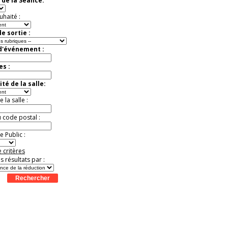
 de la Séance:
virtuelle à la Cité de
l'Histoire
uhaité :
Expérience unique !
Offre
promotionnelle.
e sortie :
Jusqu'à -35%
 d'événement :
es :
té de la salle:
la salle :
u code postal :
 Public :
 critères
es résultats par :