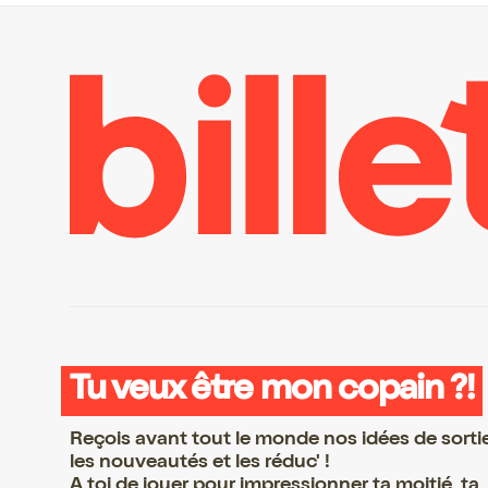
Tu veux être mon copain ?!
Reçois avant tout le monde nos idées de sorti
les nouveautés et les réduc' !
A toi de jouer pour impressionner ta moitié, ta