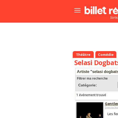
Bouton
menu
Sorte
principale
Théâtre
Comédie
Selasi Dogbat
Artiste "selasi dogbat
Filtrer ma recherche
Catégorie:
1 événement trouvé
Gentl
Spectacle
Les fe