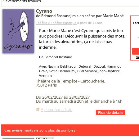
3 événements trouvés
Cyrano
de Edmond Rostand, mis en scène par Marie Mahé
Tari
Théâtre > Théâtre classique
à partir de 11 ans
Pour Marie Mahé c'est Cyrano qui a mis le feu
aux poudres ! Découvrir la puissance des mots,
la force des alexandrins, ça ne laisse pas
indemne.
De Edmond Rostand
v
Avec Nacima Bekhtaoui, Deborah Dozoul, Hammou
Graia, Sofia Harmoumi, Bilal Slimani, Jean-Baptiste
Verquin
Théâtre de la Tempête - Cartoucherie
,
75012
Paris
Du 26/02/2027 au 28/03/2027
Du mardi au samedi à 20h et le dimanche à 16h
Ajouter à ma liste
Ces évènements ne sont plus disponibles