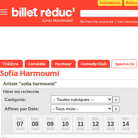
Invitations
Réduc
Bouton
menu
Sortez Maintenant!
principale
Recherche avancée
|
Les nouvea
Théâtre
Comédie
Humour
Comedy Club
Spectacle
Sofia Harmoumi
Artiste "sofia harmoumi"
Filtrer ma recherche
Catégorie:
Affiner par Date:
Ven.
Sam.
Dim.
Lun.
Mar.
Mer.
Jeu.
Ven.
«
07
08
09
10
11
12
13
14
Août
Août
Août
Août
Août
Août
Août
Août