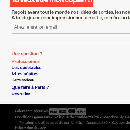
Tu veux être mon copain ?!
Reçois avant tout le monde nos idées de sorties, les nouv
A toi de jouer pour impressionner ta moitié, ta mère ou ta
S’inscrire S’inscrire S’insc
Une question ?
Professionnel
Les spectacles
✨Les pépites
Carte cadeau
Que faire à Paris ?
Les villes
Paiements sécurisés
Conditions générales
Politique de confidentialité
Mentions légale
Plateforme d'éthique et de conformité
Accessibilité
Gestion de
billetreduc ©
2026