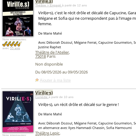
Viril(e.s)
Théâtre > Engagé
à partir de 12 ans
Viril(e•s), c'est le récit drôle et décalé de Capucine, Gar
Mégane et Sofia qui ne correspondent pas à l'image m
femme.
De Marie Mahé
Note internautes:
Avec Déborah Dozoul, Mégane Ferrat, Capucine Gourmelon, S
Justine Raphet
avec
55 avis
Théâtre de l'Atelier
,
75018
Paris
Non disponible
Du 08/05/2026 au 09/05/2026
Ajouter à ma liste
Viril(e·s)
Comédie
à partir de 10 ans
Viril(e·s), un récit drôle et décalé sur le genre !
De Marie Mahé
Avec Déborah Dozoul, Mégane Ferrat, Capucine Gourmelon, S
en alternance avec Ilyes Hammadi Chassin, Sofia Harmoumi
Théâtre Lepic
,
Note internautes: