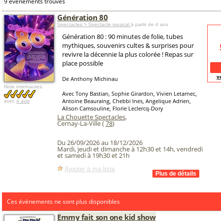
9 événements trouvés
Génération 80
Spectacles > Spectacle musical
à partir de 4 ans
Génération 80 : 90 minutes de folie, tubes
mythiques, souvenirs cultes & surprises pour
revivre la décennie la plus colorée ! Repas sur
place possible
v
De Anthony Michinau
Note internautes:
Avec Tony Bastian, Sophie Girardon, Vivien Letarnec,
Antoine Beauraing, Chebbi Ines, Angelique Adrien,
avec
4 avis
Alison Camsouline, Florie Leclercq-Dory
La Chouette Spectacles
,
Cernay-La-Ville (
78
)
Du 26/09/2026 au 18/12/2026
Mardi, jeudi et dimanche à 12h30 et 14h, vendredi
et samedi à 19h30 et 21h
Ajouter à ma liste
Ces évènements ne sont plus disponibles
Emmy fait son one kid show