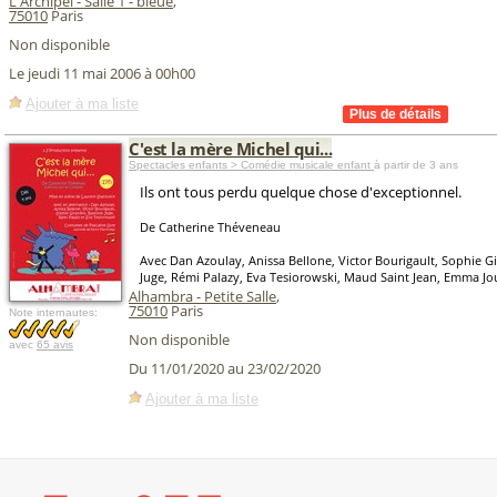
L'Archipel - Salle 1 - bleue
,
75010
Paris
Non disponible
Le jeudi 11 mai 2006 à 00h00
Ajouter à ma liste
C'est la mère Michel qui...
Spectacles enfants > Comédie musicale enfant
à partir de 3 ans
Ils ont tous perdu quelque chose d'exceptionnel.
De Catherine Théveneau
Avec Dan Azoulay, Anissa Bellone, Victor Bourigault, Sophie Gi
Juge, Rémi Palazy, Eva Tesiorowski, Maud Saint Jean, Emma Jo
Alhambra - Petite Salle
,
75010
Paris
Note internautes:
Non disponible
avec
65 avis
Du 11/01/2020 au 23/02/2020
Ajouter à ma liste