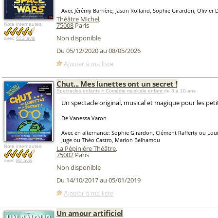
Avec Jérémy Barrière, Jason Rolland, Sophie Girardon, Olivier D
Théâtre Michel
,
75008
Paris
Note internautes:
Non disponible
avec
622 avis
Du 05/12/2020 au 08/05/2026
Ajouter à ma liste
Chut... Mes lunettes ont un secret !
Spectacles enfants > Comédie musicale enfant
de 3 à 10 ans
Un spectacle original, musical et magique pour les petit
De Vanessa Varon
Avec en alternance: Sophie Girardon, Clément Rafferty ou Louis
Juge ou Théo Castro, Marion Belhamou
Note internautes:
La Pépinière Théâtre
,
75002
Paris
avec
82 avis
Non disponible
Du 14/10/2017 au 05/01/2019
Ajouter à ma liste
Un amour artificiel