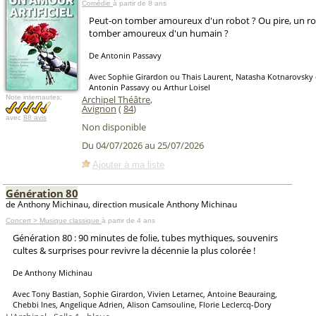
Comédie
à partir de 8 ans
Peut-on tomber amoureux d'un robot ? Ou pire, un ro
tomber amoureux d'un humain ?
De Antonin Passavy
Avec Sophie Girardon ou Thais Laurent, Natasha Kotnarovsky 
Antonin Passavy ou Arthur Loisel
Note internautes:
Archipel Théâtre
,
Avignon
(
84
)
avec
88 avis
Non disponible
Du 04/07/2026 au 25/07/2026
Ajouter à ma liste
Génération 80
de Anthony Michinau, direction musicale Anthony Michinau
Concert > Musique classique
à partir de 4 ans
Génération 80 : 90 minutes de folie, tubes mythiques, souvenirs
cultes & surprises pour revivre la décennie la plus colorée !
De Anthony Michinau
Avec Tony Bastian, Sophie Girardon, Vivien Letarnec, Antoine Beauraing,
Chebbi Ines, Angelique Adrien, Alison Camsouline, Florie Leclercq-Dory