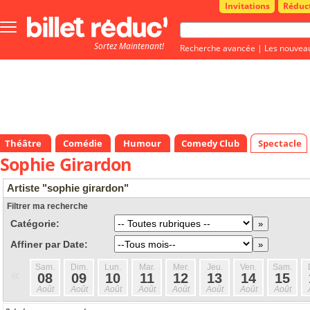
Invitations
Réduc
Bouton
menu
Sortez Maintenant!
principale
Recherche avancée
|
Les nouvea
Théâtre
Comédie
Humour
Comedy Club
Spectacle
Sophie Girardon
Artiste "sophie girardon"
Filtrer ma recherche
Catégorie:
Affiner par Date:
Sam.
Dim.
Lun.
Mar.
Mer.
Jeu.
Ven.
Sam.
«
08
09
10
11
12
13
14
15
Août
Août
Août
Août
Août
Août
Août
Août