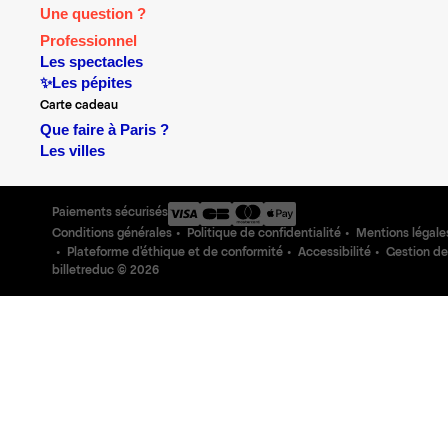
Une question ?
Professionnel
Les spectacles
✨Les pépites
Carte cadeau
Que faire à Paris ?
Les villes
Paiements sécurisés
Conditions générales
Politique de confidentialité
Mentions légale
Plateforme d'éthique et de conformité
Accessibilité
Gestion de
billetreduc ©
2026