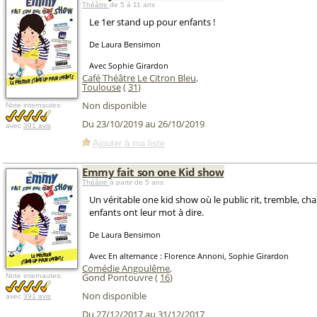
Théâtre
de 5 à 11 ans
Le 1er stand up pour enfants !
De Laura Bensimon
Avec Sophie Girardon
Café Théâtre Le Citron Bleu
,
Toulouse
(
31
)
Non disponible
Note internautes:
Du 23/10/2019 au 26/10/2019
avec
391 avis
Ajouter à ma liste
Emmy fait son one Kid show
Théâtre
à partir de 5 ans
Un véritable one kid show où le public rit, tremble, cha
enfants ont leur mot à dire.
De Laura Bensimon
Avec En alternance : Florence Annoni, Sophie Girardon
Comédie Angoulême
,
Gond Pontouvre (
16
)
Note internautes:
Non disponible
avec
391 avis
Du 27/12/2017 au 31/12/2017