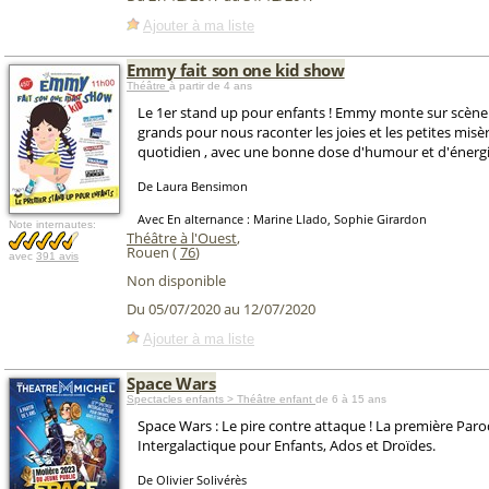
Ajouter à ma liste
Emmy fait son one kid show
Théâtre
à partir de 4 ans
Le 1er stand up pour enfants ! Emmy monte sur scèn
grands pour nous raconter les joies et les petites misè
quotidien , avec une bonne dose d'humour et d'énergi
De Laura Bensimon
Avec En alternance : Marine Llado, Sophie Girardon
Note internautes:
Théâtre à l'Ouest
,
Rouen (
76
)
avec
391 avis
Non disponible
Du 05/07/2020 au 12/07/2020
Ajouter à ma liste
Space Wars
Spectacles enfants > Théâtre enfant
de 6 à 15 ans
Space Wars : Le pire contre attaque ! La première Paro
Intergalactique pour Enfants, Ados et Droïdes.
De Olivier Solivérès