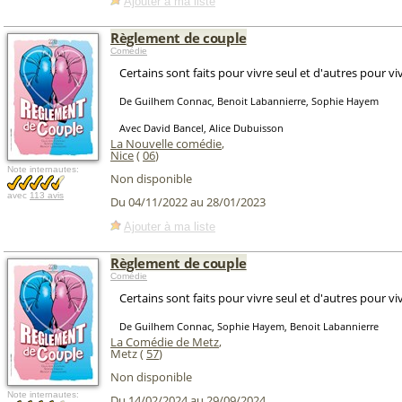
Ajouter à ma liste
Règlement de couple
Comédie
Certains sont faits pour vivre seul et d'autres pour viv
De Guilhem Connac, Benoit Labannierre, Sophie Hayem
Avec David Bancel, Alice Dubuisson
La Nouvelle comédie
,
Nice
(
06
)
Note internautes:
Non disponible
avec
113 avis
Du 04/11/2022 au 28/01/2023
Ajouter à ma liste
Règlement de couple
Comédie
Certains sont faits pour vivre seul et d'autres pour viv
De Guilhem Connac, Sophie Hayem, Benoit Labannierre
La Comédie de Metz
,
Metz (
57
)
Non disponible
Note internautes:
Du 14/02/2024 au 29/09/2024