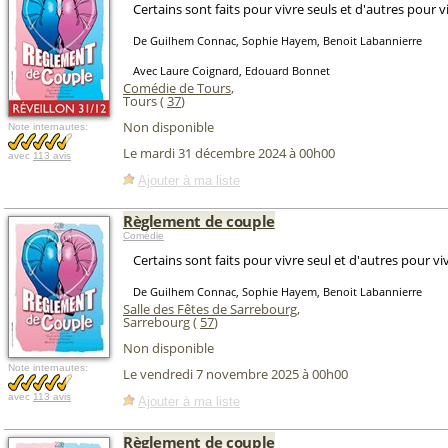
Certains sont faits pour vivre seuls et d'autres pour vi
De Guilhem Connac, Sophie Hayem, Benoit Labannierre
Avec Laure Coignard, Edouard Bonnet
Comédie de Tours
,
Tours (
37
)
Non disponible
Note internautes:
Le mardi 31 décembre 2024 à 00h00
avec
113 avis
Ajouter à ma liste
Règlement de couple
Comédie
Certains sont faits pour vivre seul et d'autres pour viv
De Guilhem Connac, Sophie Hayem, Benoit Labannierre
Salle des Fêtes de Sarrebourg
,
Sarrebourg (
57
)
Non disponible
Note internautes:
Le vendredi 7 novembre 2025 à 00h00
avec
113 avis
Ajouter à ma liste
Règlement de couple