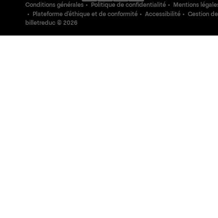
Conditions générales
Politique de confidentialité
Mentions légale
Plateforme d'éthique et de conformité
Accessibilité
Gestion de
billetreduc ©
2026