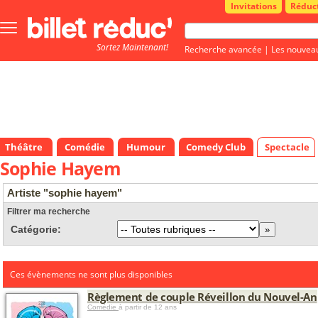
Invitations
Réduc
Bouton
menu
Sortez Maintenant!
principale
Recherche avancée
|
Les nouvea
Théâtre
Comédie
Humour
Comedy Club
Spectacle
Sophie Hayem
Artiste "sophie hayem"
Filtrer ma recherche
Catégorie:
Ces évènements ne sont plus disponibles
Règlement de couple Réveillon du Nouvel-An
Comédie
à partir de 12 ans