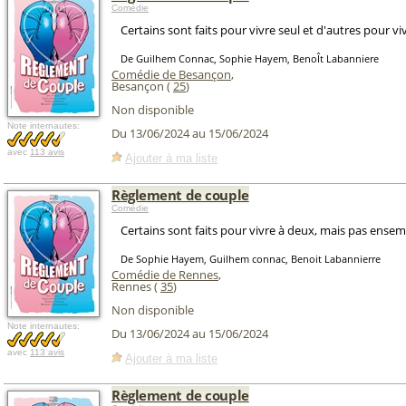
Comédie
Certains sont faits pour vivre seul et d'autres pour viv
De Guilhem Connac, Sophie Hayem, BenoÎt Labanniere
Comédie de Besançon
,
Besançon (
25
)
Non disponible
Note internautes:
Du 13/06/2024 au 15/06/2024
avec
113 avis
Ajouter à ma liste
Règlement de couple
Comédie
Certains sont faits pour vivre à deux, mais pas ensemb
De Sophie Hayem, Guilhem connac, Benoit Labannierre
Comédie de Rennes
,
Rennes (
35
)
Non disponible
Note internautes:
Du 13/06/2024 au 15/06/2024
avec
113 avis
Ajouter à ma liste
Règlement de couple