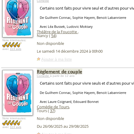
Comédie
Certains sont faits pour vivre seul et d'autres pour viv
De Guilhem Connac, Sophie Hayem, Benoit Labannierre
Avec Léa Bussek, Ludovic Moktary
Théâtre de la Foucotte
,
Nancy (
54
)
Note internautes:
Non disponible
avec
113 avis
Le samedi 14 décembre 2024 à 00h00
Ajouter à ma liste
Règlement de couple
Comédie
à partir de 12 ans
Certains sont faits pour vivre seuls et d'autres pour vi
De Guilhem Connac, Sophie Hayem, Benoit Labannierre
Avec Laure Coignard, Edouard Bonnet
Comédie de Tours
,
Tours (
37
)
Non disponible
Note internautes:
Du 26/06/2025 au 29/08/2025
avec
113 avis