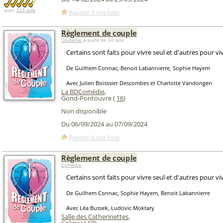
avec
113 avis
Ajouter à ma liste
Règlement de couple
Comédie
à partir de 10 ans
Certains sont faits pour vivre seul et d'autres pour viv
De Guilhem Connac, Benoit Labannierre, Sophie Hayem
Avec Julien Boisssier Descombes et Charlotte Vandongen
La BDComédie
,
Gond-Pontouvre (
16
)
Non disponible
Du 06/09/2024 au 07/09/2024
Ajouter à ma liste
Règlement de couple
Comédie
Certains sont faits pour vivre seul et d'autres pour viv
De Guilhem Connac, Sophie Hayem, Benoit Labannierre
Avec Léa Bussek, Ludovic Moktary
Salle des Catherinettes
,