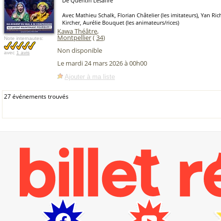
De Quentin Lesaffre
Avec Mathieu Schalk, Florian Châtelier (les imitateurs), Yan Ri
Kircher, Aurélie Bouquet (les animateurs/rices)
Kawa Théâtre
,
Montpellier
(
34
)
Note internautes:
Non disponible
avec
1 avis
Le mardi 24 mars 2026 à 00h00
Ajouter à ma liste
27 événements trouvés