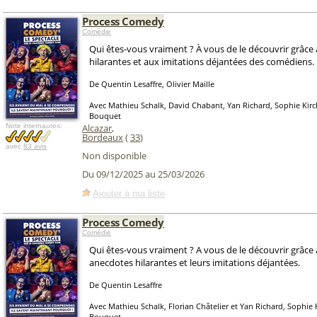
Process Comedy
Comédie
Qui êtes-vous vraiment ? À vous de le découvrir grâce
hilarantes et aux imitations déjantées des comédiens.
De Quentin Lesaffre, Olivier Maille
Avec Mathieu Schalk, David Chabant, Yan Richard, Sophie Kirch
Bouquet
Note internautes:
Alcazar
,
Bordeaux
(
33
)
avec
83 avis
Non disponible
Du 09/12/2025 au 25/03/2026
Ajouter à ma liste
Process Comedy
Comédie
Qui êtes-vous vraiment ? A vous de le découvrir grâce 
anecdotes hilarantes et leurs imitations déjantées.
De Quentin Lesaffre
Avec Mathieu Schalk, Florian Châtelier et Yan Richard, Sophie K
Bouquet