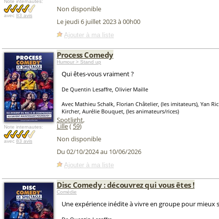
Note internautes:
Non disponible
avec
83 avis
Le jeudi 6 juillet 2023 à 00h00
Ajouter à ma liste
Process Comedy
Humour > Stand up
Qui êtes-vous vraiment ?
De Quentin Lesaffre, Olivier Maille
Avec Mathieu Schalk, Florian Châtelier, (les imitateurs), Yan Ri
Kircher, Aurélie Bouquet, (les animateurs/rices)
Spotlight
,
Lille
(
59
)
Note internautes:
Non disponible
avec
83 avis
Du 02/10/2024 au 10/06/2026
Ajouter à ma liste
Disc Comedy : découvrez qui vous êtes !
Comédie
Une expérience inédite à vivre en groupe pour mieux 