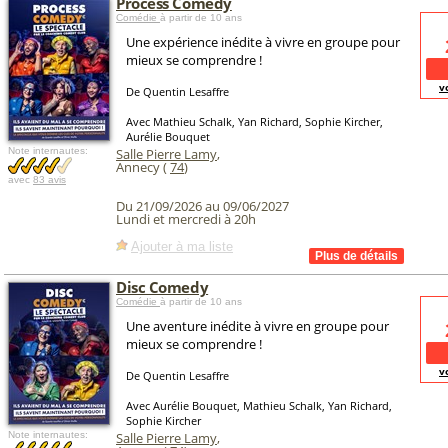
Process Comedy
Comédie
à partir de 10 ans
Une expérience inédite à vivre en groupe pour
mieux se comprendre !
v
De Quentin Lesaffre
Avec Mathieu Schalk, Yan Richard, Sophie Kircher,
Aurélie Bouquet
Note internautes:
Salle Pierre Lamy
,
Annecy (
74
)
avec
83 avis
Du 21/09/2026 au 09/06/2027
Lundi et mercredi à 20h
Ajouter à ma liste
Disc Comedy
Comédie
à partir de 10 ans
Une aventure inédite à vivre en groupe pour
mieux se comprendre !
v
De Quentin Lesaffre
Avec Aurélie Bouquet, Mathieu Schalk, Yan Richard,
Sophie Kircher
Note internautes:
Salle Pierre Lamy
,