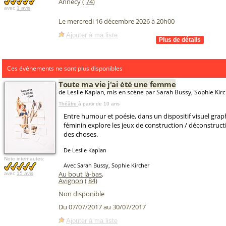
Annecy (
74
)
avec
1 avis
Le mercredi 16 décembre 2026 à 20h00
Ajouter à ma liste
Ces évènements ne sont plus disponibles
Toute ma vie j'ai été une femme
de Leslie Kaplan, mis en scène par Sarah Bussy, Sophie Kir
Théâtre
à partir de 10 ans
Entre humour et poésie, dans un dispositif visuel gra
féminin explore les jeux de construction / déconstruc
des choses.
De Leslie Kaplan
Note internautes:
Avec Sarah Bussy, Sophie Kircher
Au bout là-bas
,
avec
15 avis
Avignon
(
84
)
Non disponible
Du 07/07/2017 au 30/07/2017
Ajouter à ma liste