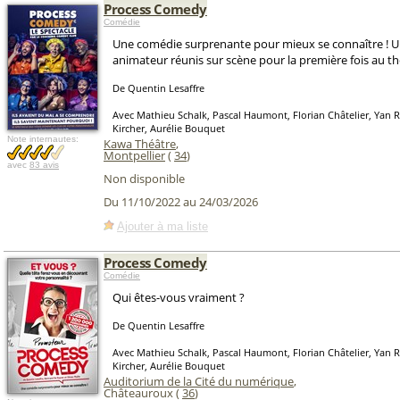
Process Comedy
Comédie
Une comédie surprenante pour mieux se connaître ! Un
animateur réunis sur scène pour la première fois au th
De Quentin Lesaffre
Avec Mathieu Schalk, Pascal Haumont, Florian Châtelier, Yan 
Kircher, Aurélie Bouquet
Note internautes:
Kawa Théâtre
,
Montpellier
(
34
)
avec
83 avis
Non disponible
Du 11/10/2022 au 24/03/2026
Ajouter à ma liste
Process Comedy
Comédie
Qui êtes-vous vraiment ?
De Quentin Lesaffre
Avec Mathieu Schalk, Pascal Haumont, Florian Châtelier, Yan 
Kircher, Aurélie Bouquet
Auditorium de la Cité du numérique
,
Châteauroux (
36
)