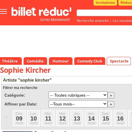
Invitations
Réduc
Bouton
menu
Sortez Maintenant!
principale
Recherche avancée
|
Les nouvea
Théâtre
Comédie
Humour
Comedy Club
Spectacle
Sophie Kircher
Artiste "sophie kircher"
Filtrer ma recherche
Catégorie:
Affiner par Date:
Dim.
Lun.
Mar.
Mer.
Jeu.
Ven.
Sam.
Dim.
«
09
10
11
12
13
14
15
16
Août
Août
Août
Août
Août
Août
Août
Août