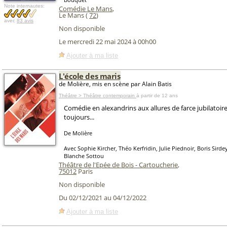
Note internautes:
Comédie Le Mans
,
Le Mans (
72
)
avec
83 avis
Non disponible
Le mercredi 22 mai 2024 à 00h00
Ajouter à ma liste
L'école des maris
de Molière, mis en scène par Alain Batis
Théâtre > Théâtre contemporain
à partir de 12 ans
Comédie en alexandrins aux allures de farce jubilatoir
toujours...
De Molière
Avec Sophie Kircher, Théo Kerfridin, Julie Piednoir, Boris Sirde
Blanche Sottou
Théâtre de l'Epée de Bois - Cartoucherie
,
75012
Paris
Non disponible
Du 02/12/2021 au 04/12/2022
Ajouter à ma liste