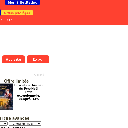
Mon BilletReduc
Offres privilèges
a Liste
Activité
Expo
Offre limitée
La véritable histoire
du Père Noël
Offre
exceptionnelle.
Jusqu'à -13%
erche avancée
Tout va bien se
passer !
Offre
exceptionnelle.