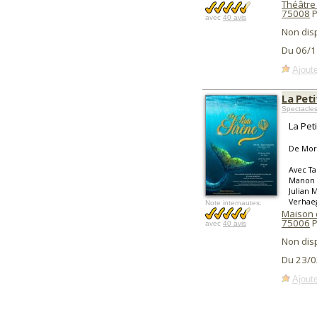
Théâtre
75008
P
avec
40 avis
Non dis
Du 06/1
Ajoute
La Peti
Spectacle
La Pet
De Mor
Avec Ta
Manon D
Julian 
Verhae
Note internautes:
Maison 
75006
P
avec
40 avis
Non dis
Du 23/0
Ajoute