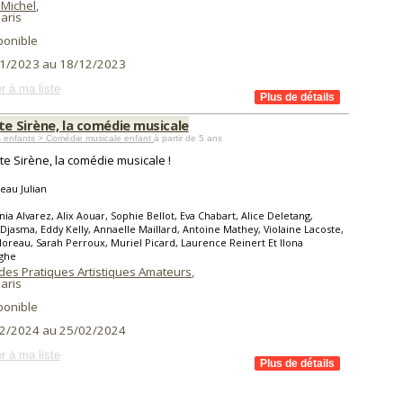
 Michel
,
aris
ponible
1/2023 au 18/12/2023
r à ma liste
te Sirène, la comédie musicale
s enfants > Comédie musicale enfant
à partir de 5 ans
ite Sirène, la comédie musicale !
eau Julian
nia Alvarez, Alix Aouar, Sophie Bellot, Eva Chabart, Alice Deletang,
jasma, Eddy Kelly, Annaelle Maillard, Antoine Mathey, Violaine Lacoste,
Moreau, Sarah Perroux, Muriel Picard, Laurence Reinert Et Ilona
ghe
des Pratiques Artistiques Amateurs
,
aris
ponible
2/2024 au 25/02/2024
r à ma liste