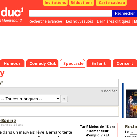
Invitations
Réductions
Carte cadeau
z Maintenant!
Recherche avancée
|
Les nouveautés
|
Dernières critiques
|
M
Humour
Comedy Club
Spectacle
Enfant
Concert
y
y"
»
Modifier
-Boeing
 partir de 14 ans
Rech
Tarif Moins de 18 ans
/ Demandeur
 dans un mauvais rêve, Bernard tente
Le
d'emploi / RSA