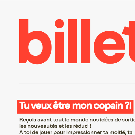
Tu veux être mon copain ?!
Reçois avant tout le monde nos idées de sorti
les nouveautés et les réduc' !
A toi de jouer pour impressionner ta moitié, ta