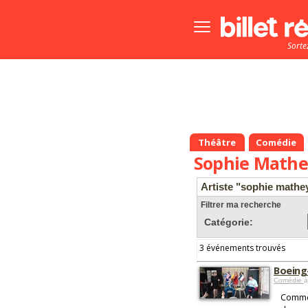
Bouton
menu
Sorte
principale
Théâtre
Comédie
Sophie Mathe
Artiste "sophie mathe
Filtrer ma recherche
Catégorie:
3 événements trouvés
Boeing
Comédie
à
Comme