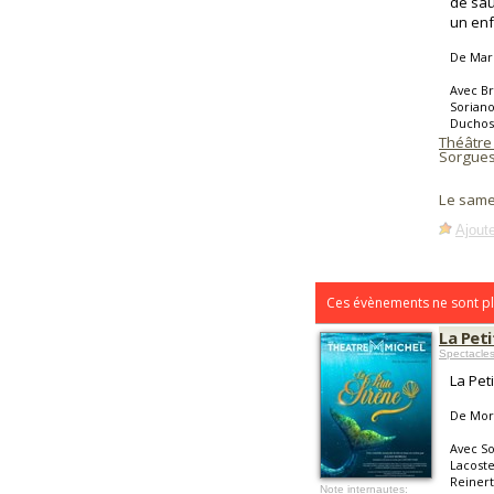
de sau
un enfe
De Mar
Avec Br
Sorian
Duchos
Théâtre 
Sorgues
Le same
Ajoute
Ces évènements ne sont pl
La Peti
Spectacle
La Pet
De Mor
Avec So
Lacoste
Reinert
Note internautes: