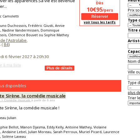
Heure
ver les apparences.Sa vie est devenue
Dès
r...
10€95
/pers
Prix so
c Camoletti
Type d
voir tous les tarifs
uno Duchossois, Frédéric Giusti, Annie
Titre
o, Nadine Vandermissen, Dominique
sois, Clémence Bouvet ou Sophie Mathey
de l'Astrolabe
,
Artist
 (
84
)
Capaci
di 6 février 2027 à 20h30
Nom de 
r à ma liste
Ville o
Type de
us disponibles
plus de
te Sirène, la comédie musicale
Trier l
s > Comédie musicale
à partir de 6 ans
ite Sirène, la comédie musicale !
eau Julian
phie Bellot, Manon Djasma, Eddy Kelly, Antoine Mathey, Violaine
, Andaine Lebel, Julian Moreau, Sarah Perroux, Muriel Picard, Laurence
, Solène Laveau