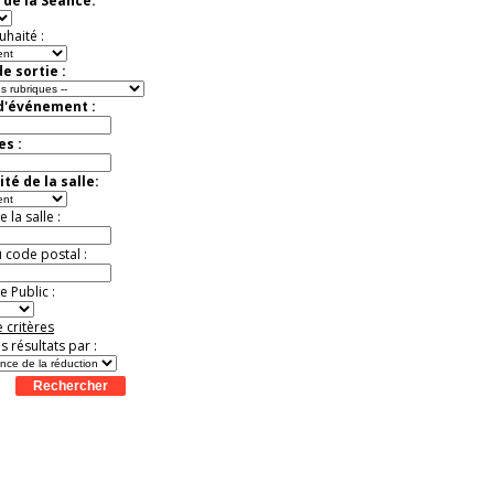
 de la Séance:
Jusqu'à -57%
uhaité :
e sortie :
 d'événement :
es :
té de la salle:
la salle :
u code postal :
 Public :
 critères
es résultats par :