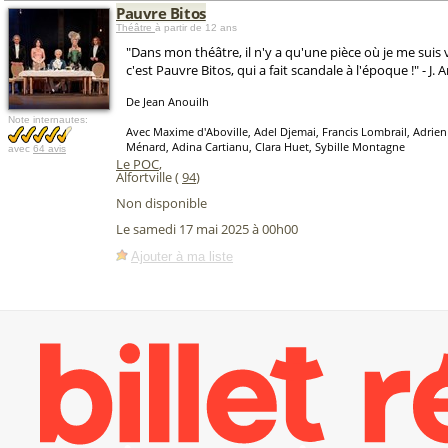
Pauvre Bitos
Théâtre
à partir de 12 ans
"Dans mon théâtre, il n'y a qu'une pièce où je me sui
c'est Pauvre Bitos, qui a fait scandale à l'époque !" - J. 
De Jean Anouilh
Note internautes:
Avec Maxime d'Aboville, Adel Djemai, Francis Lombrail, Adrien
Ménard, Adina Cartianu, Clara Huet, Sybille Montagne
avec
64 avis
Le POC
,
Alfortville (
94
)
Non disponible
Le samedi 17 mai 2025 à 00h00
Ajouter à ma liste