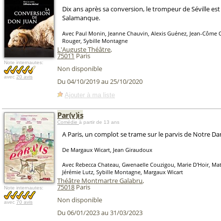
Dix ans après sa conversion, le trompeur de Séville e
Salamanque.
Avec Paul Monin, Jeanne Chauvin, Alexis Guénez, Jean-Côme 
Rouger, Sybille Montagne
L'Auguste Théâtre
,
75011
Paris
Note internautes:
Non disponible
avec
20 avis
Du 04/10/2019 au 25/10/2020
Ajouter à ma liste
Par(v)is
Comédie
à partir de 13 ans
A Paris, un complot se trame sur le parvis de Notre Da
De Margaux Wicart, Jean Giraudoux
Avec Rebecca Chateau, Gwenaelle Couzigou, Marie D'Hoir, Mat
Jérémie Lutz, Sybille Montagne, Margaux Wicart
Théâtre Montmartre Galabru
,
75018
Paris
Note internautes:
Non disponible
avec
70 avis
Du 06/01/2023 au 31/03/2023