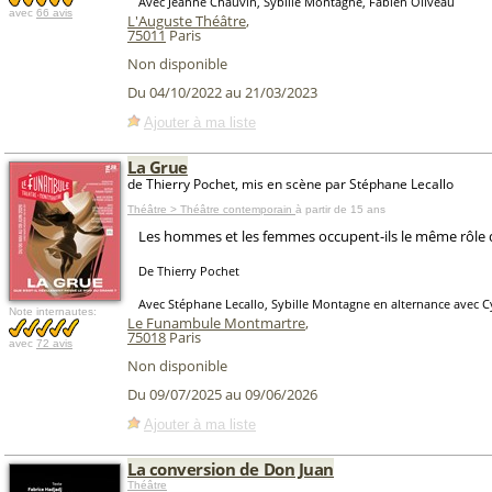
Avec Jeanne Chauvin, Sybille Montagne, Fabien Oliveau
avec
66 avis
L'Auguste Théâtre
,
75011
Paris
Non disponible
Du 04/10/2022 au 21/03/2023
Ajouter à ma liste
La Grue
de Thierry Pochet, mis en scène par Stéphane Lecallo
Théâtre > Théâtre contemporain
à partir de 15 ans
Les hommes et les femmes occupent-ils le même rôle 
De Thierry Pochet
Avec Stéphane Lecallo, Sybille Montagne en alternance avec Cy
Note internautes:
Le Funambule Montmartre
,
75018
Paris
avec
72 avis
Non disponible
Du 09/07/2025 au 09/06/2026
Ajouter à ma liste
La conversion de Don Juan
Théâtre