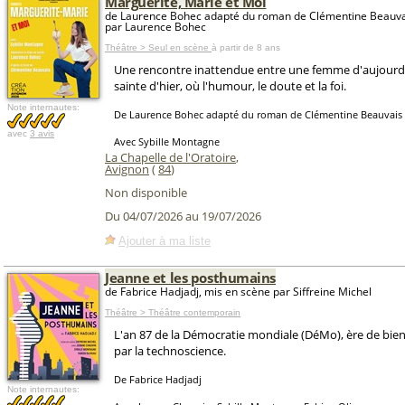
Marguerite, Marie et Moi
de Laurence Bohec adapté du roman de Clémentine Beauva
par Laurence Bohec
Théâtre > Seul en scène
à partir de 8 ans
Une rencontre inattendue entre une femme d'aujourd'
sainte d'hier, où l'humour, le doute et la foi.
Note internautes:
De Laurence Bohec adapté du roman de Clémentine Beauvais
avec
3 avis
Avec Sybille Montagne
La Chapelle de l'Oratoire
,
Avignon
(
84
)
Non disponible
Du 04/07/2026 au 19/07/2026
Ajouter à ma liste
Jeanne et les posthumains
de Fabrice Hadjadj, mis en scène par Siffreine Michel
Théâtre > Théâtre contemporain
L'an 87 de la Démocratie mondiale (DéMo), ère de bien-
par la technoscience.
De Fabrice Hadjadj
Note internautes: