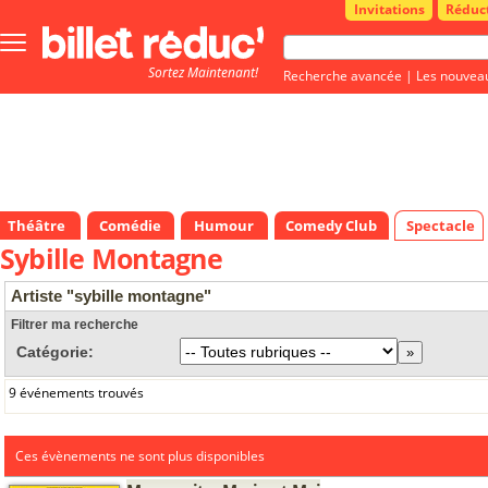
Invitations
Réduc
Bouton
menu
Sortez Maintenant!
principale
Recherche avancée
|
Les nouvea
Théâtre
Comédie
Humour
Comedy Club
Spectacle
Sybille Montagne
Artiste "sybille montagne"
Filtrer ma recherche
Catégorie:
9 événements trouvés
Ces évènements ne sont plus disponibles