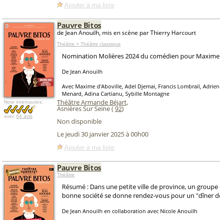
Ajouter à ma liste
Pauvre Bitos
de Jean Anouilh, mis en scène par Thierry Harcourt
Théâtre > Théâtre classique
Nomination Molières 2024 du comédien pour Maxime 
De Jean Anouilh
Avec Maxime d'Aboville, Adel Djemai, Francis Lombrail, Adrien
Menard, Adina Cartianu, Sybille Montagne
Théâtre Armande Béjart
,
Note internautes:
Asnières Sur Seine (
92
)
avec
64 avis
Non disponible
Le jeudi 30 janvier 2025 à 00h00
Ajouter à ma liste
Pauvre Bitos
Théâtre
Résumé : Dans une petite ville de province, un groupe 
bonne société se donne rendez-vous pour un "dîner de
De Jean Anouilh en collaboration avec Nicole Anouilh