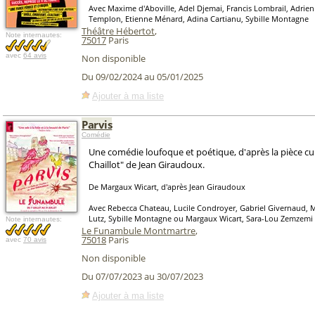
Avec Maxime d'Aboville, Adel Djemai, Francis Lombrail, Adrien
Templon, Etienne Ménard, Adina Cartianu, Sybille Montagne
Théâtre Hébertot
,
Note internautes:
75017
Paris
avec
64 avis
Non disponible
Du 09/02/2024 au 05/01/2025
Ajouter à ma liste
Parvis
Comédie
Une comédie loufoque et poétique, d'après la pièce cul
Chaillot" de Jean Giraudoux.
De Margaux Wicart, d'après Jean Giraudoux
Avec Rebecca Chateau, Lucile Condroyer, Gabriel Givernaud, M
Lutz, Sybille Montagne ou Margaux Wicart, Sara-Lou Zemzemi
Note internautes:
Le Funambule Montmartre
,
75018
Paris
avec
70 avis
Non disponible
Du 07/07/2023 au 30/07/2023
Ajouter à ma liste