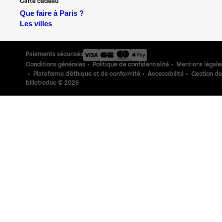
Carte cadeau
Que faire à Paris ?
Les villes
Paiements sécurisés
Conditions générales
Politique de confidentialité
Mentions légale
Plateforme d'éthique et de conformité
Accessibilité
Gestion de
billetreduc ©
2026