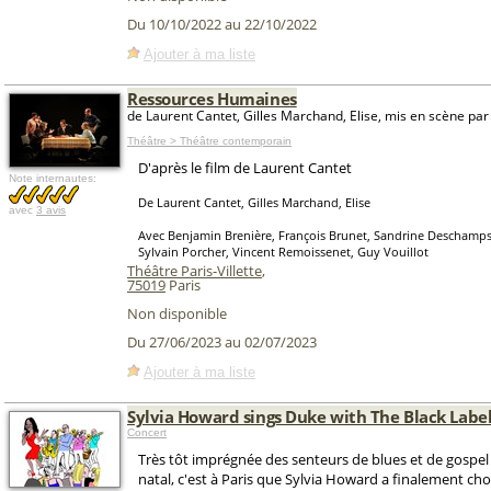
Du 10/10/2022 au 22/10/2022
Ajouter à ma liste
Ressources Humaines
de Laurent Cantet, Gilles Marchand, Elise, mis en scène par
Théâtre > Théâtre contemporain
D'après le film de Laurent Cantet
Note internautes:
De Laurent Cantet, Gilles Marchand, Elise
avec
3 avis
Avec Benjamin Brenière, François Brunet, Sandrine Deschamps,
Sylvain Porcher, Vincent Remoissenet, Guy Vouillot
Théâtre Paris-Villette
,
75019
Paris
Non disponible
Du 27/06/2023 au 02/07/2023
Ajouter à ma liste
Sylvia Howard sings Duke with The Black Labe
Concert
Très tôt imprégnée des senteurs de blues et de gospel
natal, c'est à Paris que Sylvia Howard a finalement choi