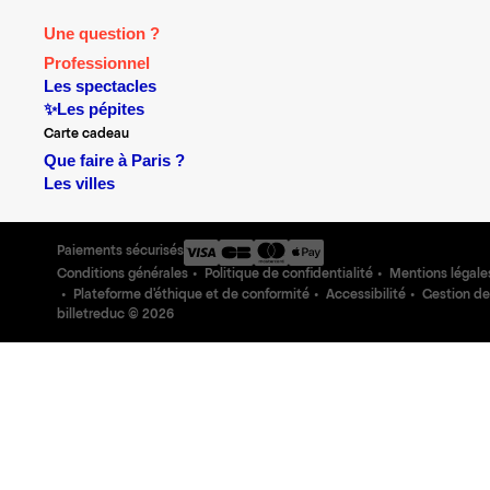
Une question ?
Professionnel
Les spectacles
✨Les pépites
Carte cadeau
Que faire à Paris ?
Les villes
Paiements sécurisés
Conditions générales
Politique de confidentialité
Mentions légale
Plateforme d'éthique et de conformité
Accessibilité
Gestion de
billetreduc ©
2026