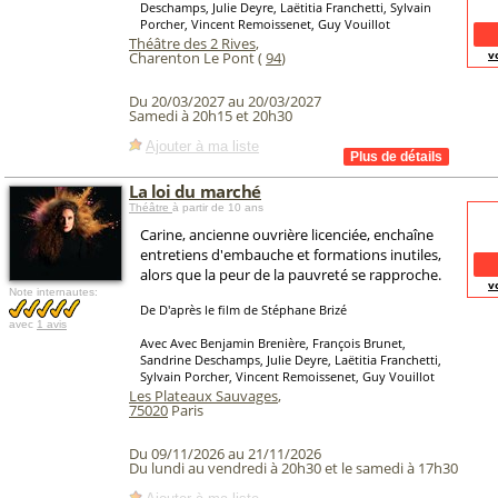
Deschamps, Julie Deyre, Laëtitia Franchetti, Sylvain
Porcher, Vincent Remoissenet, Guy Vouillot
Théâtre des 2 Rives
,
v
Charenton Le Pont (
94
)
Du 20/03/2027 au 20/03/2027
Samedi à 20h15 et 20h30
Ajouter à ma liste
La loi du marché
Théâtre
à partir de 10 ans
Carine, ancienne ouvrière licenciée, enchaîne
entretiens d'embauche et formations inutiles,
alors que la peur de la pauvreté se rapproche.
v
Note internautes:
De D'après le film de Stéphane Brizé
avec
1 avis
Avec Avec Benjamin Brenière, François Brunet,
Sandrine Deschamps, Julie Deyre, Laëtitia Franchetti,
Sylvain Porcher, Vincent Remoissenet, Guy Vouillot
Les Plateaux Sauvages
,
75020
Paris
Du 09/11/2026 au 21/11/2026
Du lundi au vendredi à 20h30 et le samedi à 17h30