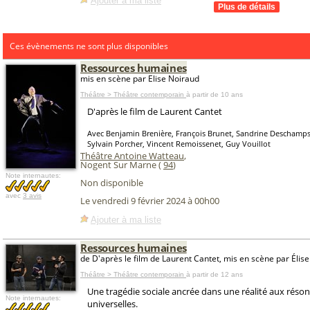
Ajouter à ma liste
Ces évènements ne sont plus disponibles
Ressources humaines
mis en scène par Elise Noiraud
Théâtre > Théâtre contemporain
à partir de 10 ans
D'après le film de Laurent Cantet
Avec Benjamin Brenière, François Brunet, Sandrine Deschamps,
Sylvain Porcher, Vincent Remoissenet, Guy Vouillot
Théâtre Antoine Watteau
,
Nogent Sur Marne (
94
)
Note internautes:
Non disponible
avec
3 avis
Le vendredi 9 février 2024 à 00h00
Ajouter à ma liste
Ressources humaines
de D'après le film de Laurent Cantet, mis en scène par Élis
Théâtre > Théâtre contemporain
à partir de 12 ans
Une tragédie sociale ancrée dans une réalité aux réso
Note internautes:
universelles.