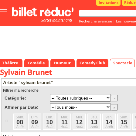
Invitations
Réduc
Bouton
menu
Sortez Maintenant!
principale
Recherche avancée
|
Les nouvea
Théâtre
Comédie
Humour
Comedy Club
Spectacle
Sylvain Brunet
Artiste "sylvain brunet"
Filtrer ma recherche
Catégorie:
Affiner par Date:
Sam.
Dim.
Lun.
Mar.
Mer.
Jeu.
Ven.
Sam.
«
08
09
10
11
12
13
14
15
Août
Août
Août
Août
Août
Août
Août
Août