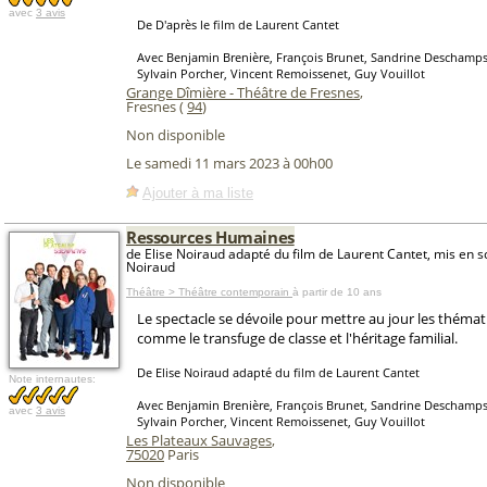
avec
3 avis
De D'après le film de Laurent Cantet
Avec Benjamin Brenière, François Brunet, Sandrine Deschamps,
Sylvain Porcher, Vincent Remoissenet, Guy Vouillot
Grange Dîmière - Théâtre de Fresnes
,
Fresnes (
94
)
Non disponible
Le samedi 11 mars 2023 à 00h00
Ajouter à ma liste
Ressources Humaines
de Elise Noiraud adapté du film de Laurent Cantet, mis en s
Noiraud
Théâtre > Théâtre contemporain
à partir de 10 ans
Le spectacle se dévoile pour mettre au jour les thémat
comme le transfuge de classe et l'héritage familial.
De Elise Noiraud adapté du film de Laurent Cantet
Note internautes:
Avec Benjamin Brenière, François Brunet, Sandrine Deschamps,
avec
3 avis
Sylvain Porcher, Vincent Remoissenet, Guy Vouillot
Les Plateaux Sauvages
,
75020
Paris
Non disponible