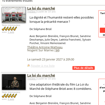
10 événements trouvés
La loi du marché
Théâtre
à partir de 10 ans
Tari
La dignité et l'humanité restent-elles possibles
lorsque la précarité menace ?
Note internautes:
De Stéphane Brizé
avec
1 avis
v
Avec Benjamin Brenière, François Brunet, Sandrine
Deschamps, Julie Deyre, Laëtitia Franchetti, Sylvain
Porcher, Vincent Remoissenet
Théâtre Antoine Watteau
,
Nogent Sur Marne (
94
)
Le samedi 23 janvier 2027 à 20h30
Ajouter à ma liste
La loi du marché
Théâtre
à partir de 10 ans
Une adaptation théâtrale du film La Loi du
-
d'em
Marché de Stéphane Brizé avec 8 comédiens.
p
Note internautes:
De Stéphane Brizé
avec
1 avis
Avec Benjamin Brenière, François Brunet, Sandrine