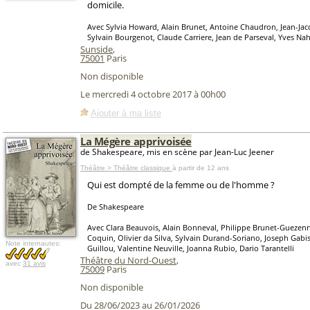
domicile.
Avec Sylvia Howard, Alain Brunet, Antoine Chaudron, Jean-Jac
Sylvain Bourgenot, Claude Carriere, Jean de Parseval, Yves Na
Sunside
,
75001
Paris
Non disponible
Le mercredi 4 octobre 2017 à 00h00
Ajouter à ma liste
La Mégère apprivoisée
de Shakespeare, mis en scène par Jean-Luc Jeener
Théâtre > Théâtre classique
à partir de 12 ans
Qui est dompté de la femme ou de l'homme ?
De Shakespeare
Avec Clara Beauvois, Alain Bonneval, Philippe Brunet-Guezen
Coquin, Olivier da Silva, Sylvain Durand-Soriano, Joseph Gabi
Note internautes:
Guillou, Valentine Neuville, Joanna Rubio, Dario Tarantelli
Théâtre du Nord-Ouest
,
avec
31 avis
75009
Paris
Non disponible
Du 28/06/2023 au 26/01/2026