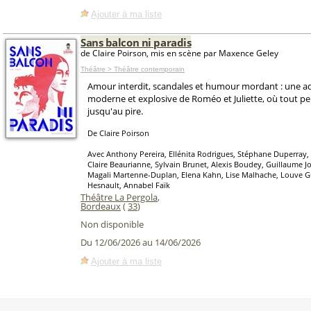
Ajouter à ma liste
Sans balcon ni paradis
de Claire Poirson, mis en scène par Maxence Geley
Théâtre > Théâtre contemporain
Amour interdit, scandales et humour mordant : une a
moderne et explosive de Roméo et Juliette, où tout peu
jusqu'au pire.
De Claire Poirson
Avec Anthony Pereira, Ellénita Rodrigues, Stéphane Duperray, 
Claire Beaurianne, Sylvain Brunet, Alexis Boudey, Guillaume Jore
Magali Martenne-Duplan, Elena Kahn, Lise Malhache, Louve G
Hesnault, Annabel Faïk
Théâtre La Pergola
,
Bordeaux
(
33
)
Non disponible
Du 12/06/2026 au 14/06/2026
Ajouter à ma liste