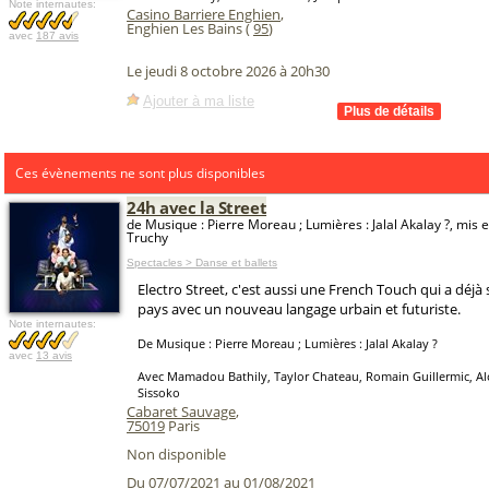
Note internautes:
Casino Barriere Enghien
,
Enghien Les Bains (
95
)
avec
187 avis
Le jeudi 8 octobre 2026 à 20h30
Ajouter à ma liste
Ces évènements ne sont plus disponibles
24h avec la Street
de Musique : Pierre Moreau ; Lumières : Jalal Akalay ?, mis 
Truchy
Spectacles > Danse et ballets
Electro Street, c'est aussi une French Touch qui a déjà 
pays avec un nouveau langage urbain et futuriste.
Note internautes:
De Musique : Pierre Moreau ; Lumières : Jalal Akalay ?
avec
13 avis
Avec Mamadou Bathily, Taylor Chateau, Romain Guillermic, Al
Sissoko
Cabaret Sauvage
,
75019
Paris
Non disponible
Du 07/07/2021 au 01/08/2021