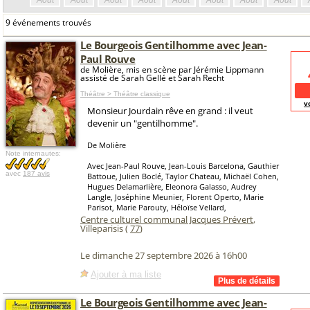
Août
Août
Août
Août
Août
Août
Août
Août
9 événements trouvés
Le Bourgeois Gentilhomme avec Jean-
Paul Rouve
de Molière, mis en scène par Jérémie Lippmann
assisté de Sarah Gellé et Sarah Recht
Théâtre > Théâtre classique
v
Monsieur Jourdain rêve en grand : il veut
devenir un "gentilhomme".
De Molière
Note internautes:
Avec Jean-Paul Rouve, Jean-Louis Barcelona, Gauthier
avec
187 avis
Battoue, Julien Boclé, Taylor Chateau, Michaël Cohen,
Hugues Delamarlière, Eleonora Galasso, Audrey
Langle, Joséphine Meunier, Florent Operto, Marie
Parisot, Marie Parouty, Héloïse Vellard,
Centre culturel communal Jacques Prévert
,
Villeparisis (
77
)
Le dimanche 27 septembre 2026 à 16h00
Ajouter à ma liste
Le Bourgeois Gentilhomme avec Jean-