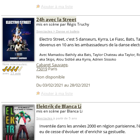
Ajouter à ma liste
24h avec la Street
mis en scène par Régis Truchy
Spectacles > Danse et ballets
Electro Street, c'est 5 danseurs, Kyrra, Le Fiasc, Bats, Ta
devenus en 10 ans les ambassadeurs de la danse elect
Avec Mamadou Bathily aka Bats, Taylor Chateau aka Taylor, R
aka Skips, Alou Sidibé aka Kyrra, Adrien Sissoko
Cabaret Sauvage
,
Note internautes:
75019
Paris
avec
13 avis
Non disponible
Du 03/02/2021 au 28/02/2021
Ajouter à ma liste
Elektrik de Blanca Li
mis en scène par Blanca Li
Spectacles
à partir de 5 ans
Inventée dans les années 2000 en région parisienne, l'
eu de cesse d'évoluer et d'enrichir sa gestuelle.