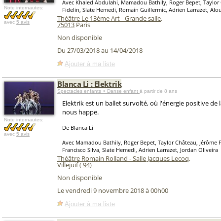
Avec Khaled Abdulahi, Mamadou Bathily, Roger Bepet, Taylor
Note internautes:
Fidelin, Slate Hemedi, Romain Guillermic, Adrien Larrazet, Alo
Théâtre Le 13ème Art - Grande salle
,
avec
5 avis
75013
Paris
Non disponible
Du 27/03/2018 au 14/04/2018
Ajouter à ma liste
Blanca Li : Elektrik
Spectacles enfants > Danse enfant
à partir de 8 ans
Elektrik est un ballet survolté, où l'énergie positive de
nous happe.
Note internautes:
De Blanca Li
avec
5 avis
Avec Mamadou Bathily, Roger Bepet, Taylor Château, Jérôme Fi
Francisco Silva, Slate Hemedi, Adrien Larrazet, Jordan Oliveira
Théâtre Romain Rolland - Salle Jacques Lecoq
,
Villejuif (
94
)
Non disponible
Le vendredi 9 novembre 2018 à 00h00
Ajouter à ma liste