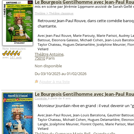
Le Bourgeois Gentilhomme avec Jean-Paul Ro
mis en scène par Jérémie Lippmann assisté de Sarah Gellé 
Théâtre > Théâtre classique
Retrouvez Jean-Paul Rouve, dans cette comédie baroq
chantante.
Avec Jean-Paul Rouve, Marie Parouty, Marie Parisot, Audrey L
Battoue, Eleonora Galasso, Michaël Cohen, Jean-Louis Barcelon
Taylor Chateau, Hugues Delamarlière, Joséphine Meunier, Flor
Vellard
Note internautes:
Théâtre Antoine
,
75010
Paris
avec
187 avis
Non disponible
Du 03/10/2025 au 01/02/2026
Ajouter à ma liste
Le Bourgeois Gentilhomme avec Jean-Paul Ro
Comédie
à partir de 4 ans
Monsieur Jourdain rêve en grand : il veut devenir un 
Avec Jean-Paul Rouve, Jean-Louis Barcelona, Gauthier Battoue,
Taylor Chateau, Michaël Cohen, Hugues Delamarlière, Eleonor
Langle, Joséphine Meunier, Florent Operto, Marie Parisot, Mar
Vellard
Théâtre du Gymnase Marie-Bell - Grande salle
,