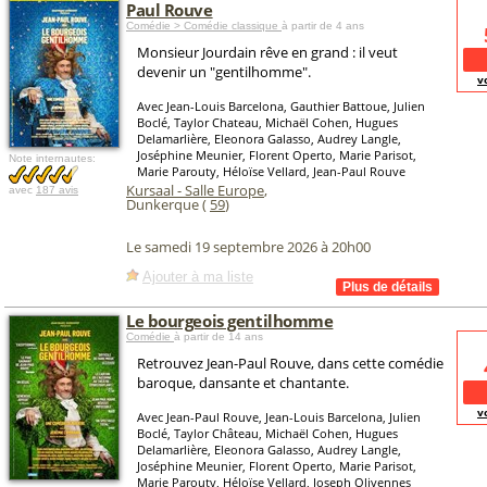
Paul Rouve
Comédie > Comédie classique
à partir de 4 ans
Monsieur Jourdain rêve en grand : il veut
devenir un "gentilhomme".
v
Avec Jean-Louis Barcelona, Gauthier Battoue, Julien
Boclé, Taylor Chateau, Michaël Cohen, Hugues
Delamarlière, Eleonora Galasso, Audrey Langle,
Joséphine Meunier, Florent Operto, Marie Parisot,
Note internautes:
Marie Parouty, Héloïse Vellard, Jean-Paul Rouve
Kursaal - Salle Europe
,
avec
187 avis
Dunkerque (
59
)
Le samedi 19 septembre 2026 à 20h00
Ajouter à ma liste
Le bourgeois gentilhomme
Comédie
à partir de 14 ans
Retrouvez Jean-Paul Rouve, dans cette comédie
baroque, dansante et chantante.
v
Avec Jean-Paul Rouve, Jean-Louis Barcelona, Julien
Boclé, Taylor Château, Michaël Cohen, Hugues
Delamarlière, Eleonora Galasso, Audrey Langle,
Joséphine Meunier, Florent Operto, Marie Parisot,
Marie Parouty, Héloïse Vellard, Joseph Olivennes