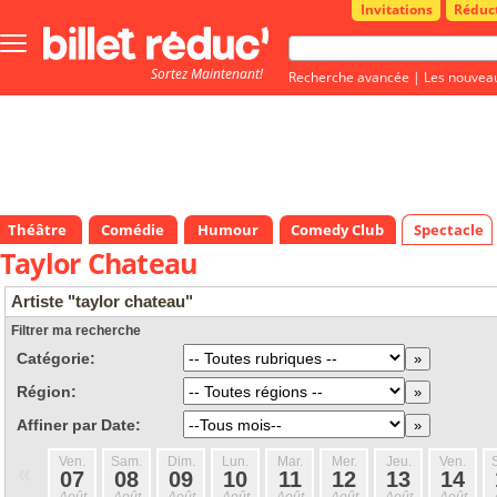
Invitations
Réduc
Bouton
menu
Sortez Maintenant!
principale
Recherche avancée
|
Les nouvea
Théâtre
Comédie
Humour
Comedy Club
Spectacle
Taylor Chateau
Artiste "taylor chateau"
Filtrer ma recherche
Catégorie:
Région:
Affiner par Date:
Ven.
Sam.
Dim.
Lun.
Mar.
Mer.
Jeu.
Ven.
«
07
08
09
10
11
12
13
14