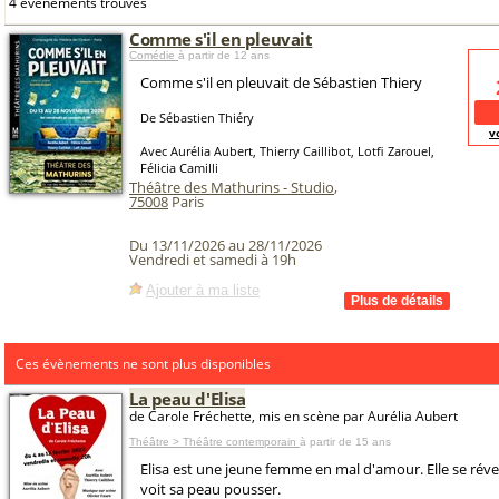
4 événements trouvés
Comme s'il en pleuvait
Comédie
à partir de 12 ans
Comme s'il en pleuvait de Sébastien Thiery
De Sébastien Thiéry
v
Avec Aurélia Aubert, Thierry Caillibot, Lotfi Zarouel,
Félicia Camilli
Théâtre des Mathurins - Studio
,
75008
Paris
Du 13/11/2026 au 28/11/2026
Vendredi et samedi à 19h
Ajouter à ma liste
Ces évènements ne sont plus disponibles
La peau d'Elisa
de Carole Fréchette, mis en scène par Aurélia Aubert
Théâtre > Théâtre contemporain
à partir de 15 ans
Elisa est une jeune femme en mal d'amour. Elle se réve
voit sa peau pousser.