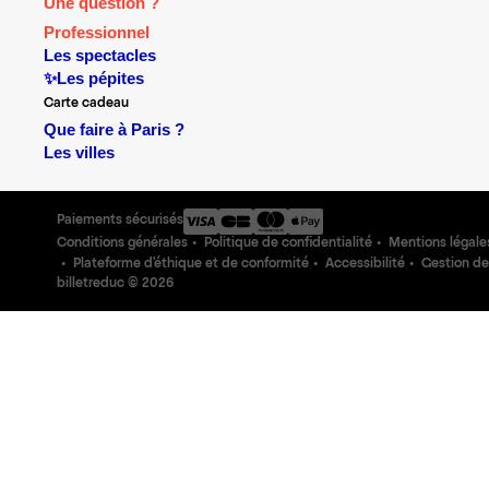
Une question ?
Professionnel
Les spectacles
✨Les pépites
Carte cadeau
Que faire à Paris ?
Les villes
Paiements sécurisés
Conditions générales
Politique de confidentialité
Mentions légale
Plateforme d'éthique et de conformité
Accessibilité
Gestion de
billetreduc ©
2026