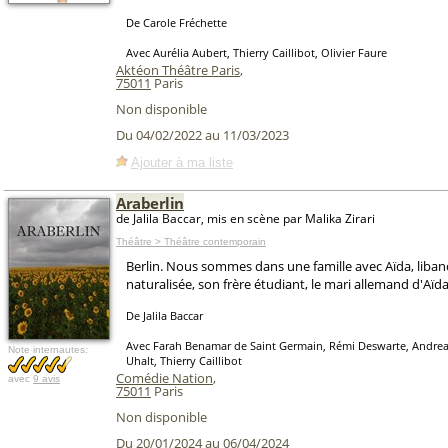
De Carole Fréchette
Avec Aurélia Aubert, Thierry Caillibot, Olivier Faure
Aktéon Théâtre Paris
,
75011
Paris
Non disponible
Du 04/02/2022 au 11/03/2023
Ajouter à ma liste
Araberlin
de Jalila Baccar, mis en scène par Malika Zirari
Théâtre > Théâtre contemporain
Berlin. Nous sommes dans une famille avec Aïda, liban
naturalisée, son frère étudiant, le mari allemand d'Aïda, 
De Jalila Baccar
Avec Farah Benamar de Saint Germain, Rémi Deswarte, Andrea
Note internautes:
Uhalt, Thierry Caillibot
Comédie Nation
,
avec
9 avis
75011
Paris
Non disponible
Du 20/01/2024 au 06/04/2024