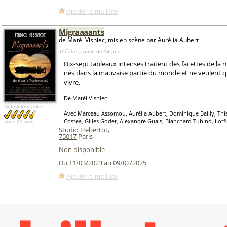
Ajouter à ma liste
Migraaaants
de Matéi Visniec, mis en scène par Aurélia Aubert
Théâtre
à partir de 14 ans
Dix-sept tableaux intenses traitent des facettes de la m
nés dans la mauvaise partie du monde et ne veulent q
vivre.
De Matéi Visniec
Note internautes:
Avec Marceau Assomou, Aurélia Aubert, Dominique Bailly, Thier
Costea, Gilles Godet, Alexandre Guais, Blanchard Tubind, Lotf
avec
21 avis
Studio Hebertot
,
75017
Paris
Non disponible
Du 11/03/2023 au 09/02/2025
Ajouter à ma liste