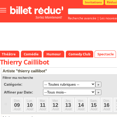
Invitations
Réduc
Bouton
menu
Sortez Maintenant!
principale
Recherche avancée
|
Les nouvea
Théâtre
Comédie
Humour
Comedy Club
Spectacle
Thierry Caillibot
Artiste "thierry caillibot"
Filtrer ma recherche
Catégorie:
Affiner par Date:
Dim.
Lun.
Mar.
Mer.
Jeu.
Ven.
Sam.
Dim.
«
09
10
11
12
13
14
15
16
Août
Août
Août
Août
Août
Août
Août
Août