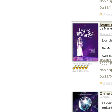
Non dis
Du 16/1
Ajoute
Avant 
de Marie
Théâtre > 
Jour d
De Mar
Avec Ma
Théâtre
75004
P
Note internautes:
Non dis
avec
109 avis
Du 29/0
Ajoute
On ne 
Comédie
La der
enfant