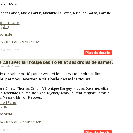
red de Musset
arles Cabon, Marie Cantin, Mathilde Caillavet, Aurélien Gouas, Camille
s
 de la Lune
,
(
84
)
ponible
7/2023 au 29/07/2023
r à ma liste
e 2.0 ! avec la Troupe des To Ni et ses drôles de dames.
partir de 6 ans
in de sable porté par le vent et les oiseaux, le plus infime
le, peut bouleverser la plus belle des mécaniques
ara Binetti, Thomas Cantin, Véronique Danguy, Nicolas Ducarne, Alice
e, Mathilde Gallmeister, Anouk Jalady, Mary Laurent, Virginie Lemiale,
x Messak, Marion Peccoux
de l'Echo
,
aris
ponible
6/2026 au 27/06/2026
r à ma liste