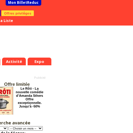
Mon BilletReduc
Offres privilèges
a Liste
Activité
Expo
Offre limitée
Le Rôti - La
nouvelle comédie
d'Amanda Sthers
Offre
exceptionnelle.
Jusqu'à -50%
erche avancée
Cendrillon, la
véritable histoire
Offre
exceptionnelle.