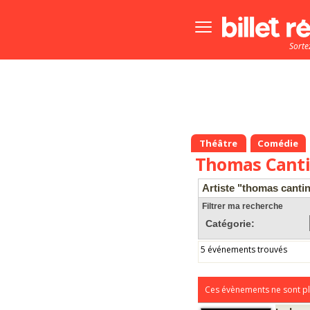
Bouton
menu
Sorte
principale
Théâtre
Comédie
Thomas Cant
Artiste "thomas canti
Filtrer ma recherche
Catégorie:
5 événements trouvés
Ces évènements ne sont pl