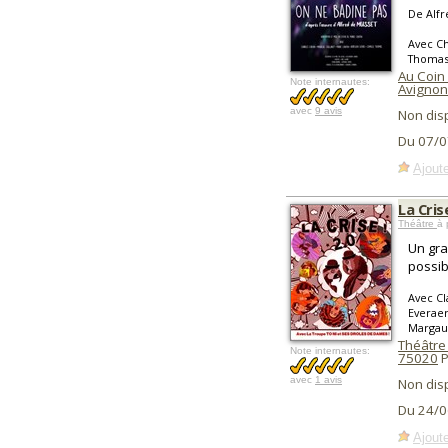
De Alf
Avec Ch
Thoma
Au Coin
Note internautes:
Avignon
avec
9 avis
Non dis
Du 07/0
Ajoute
La Cris
Théâtre
à 
Un gra
possib
Avec Cl
Everaer
Margau
Théâtre 
Note internautes:
75020
P
avec
1 avis
Non dis
Du 24/0
Ajoute