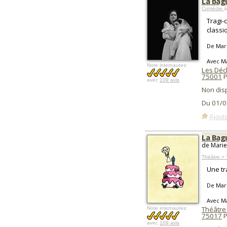
La bag
Comédie
à
Tragi-
classi
De Mar
Avec Ma
Note internautes:
Les Déc
75001
P
avec
109 avis
Non dis
Du 01/0
Ajoute
La Bag
de Marie
Théâtre >
Une tr
De Mar
Avec Ma
Théâtre
Note internautes:
75017
P
avec
109 avis