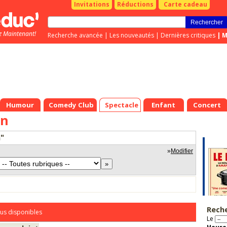
Invitations
Réductions
Carte cadeau
z Maintenant!
Recherche avancée
|
Les nouveautés
|
Dernières critiques
|
M
Humour
Comedy Club
Spectacle
Enfant
Concert
in
n"
»
Modifier
Rech
us disponibles
Le