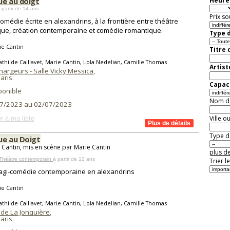
ue au doigt
Heure 
 partir de 14 ans
Prix so
comédie écrite en alexandrins, à la frontière entre théâtre
que, création contemporaine et comédie romantique.
Type d
ie Cantin
Titre 
thilde Caillavet, Marie Cantin, Lola Nedelian, Camille Thomas
Artist
hargeurs - Salle Vicky Messica
,
aris
Capaci
ponible
Nom de 
7/2023 au 02/07/2023
Ville o
r à ma liste
Type de
ue au Doigt
 Cantin, mis en scène par Marie Cantin
plus de
 Théâtre contemporain
à partir de 12 ans
Trier l
agi-comédie contemporaine en alexandrins
ie Cantin
thilde Caillavet, Marie Cantin, Lola Nedelian, Camille Thomas
 de La Jonquière
,
aris