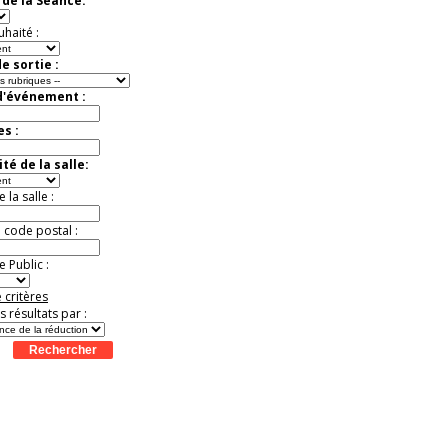
de la Séance:
Jusqu'à -33%
uhaité :
e sortie :
d'événement :
es :
té de la salle:
la salle :
u code postal :
 Public :
 critères
es résultats par :