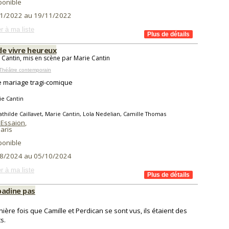
ponible
1/2022 au 19/11/2022
r à ma liste
de vivre heureux
 Cantin, mis en scène par Marie Cantin
Théâtre contemporain
e mariage tragi-comique
ie Cantin
thilde Caillavet, Marie Cantin, Lola Nedelian, Camille Thomas
 Essaion
,
aris
ponible
8/2024 au 05/10/2024
r à ma liste
badine pas
nière fois que Camille et Perdican se sont vus, ils étaient des
s.