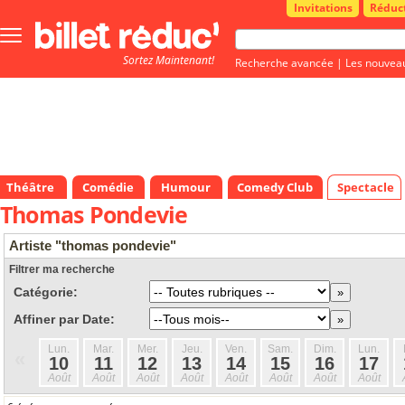
Invitations
Réduc
Bouton
menu
Sortez Maintenant!
principale
Recherche avancée
|
Les nouvea
Théâtre
Comédie
Humour
Comedy Club
Spectacle
Thomas Pondevie
Artiste "thomas pondevie"
Filtrer ma recherche
Catégorie:
Affiner par Date:
Lun.
Mar.
Mer.
Jeu.
Ven.
Sam.
Dim.
Lun.
«
10
11
12
13
14
15
16
17
Août
Août
Août
Août
Août
Août
Août
Août