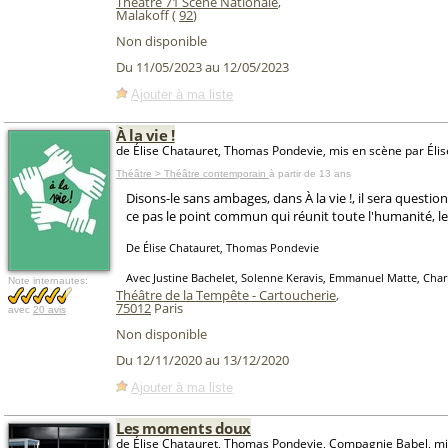
Théâtre 71 Scène Nationale
,
Malakoff (
92
)
Non disponible
Du 11/05/2023 au 12/05/2023
Ajouter à ma liste
À la vie !
de Élise Chatauret, Thomas Pondevie, mis en scène par Éli
Théâtre > Théâtre contemporain
à partir de 13 ans
Disons-le sans ambages, dans À la vie !, il sera questio
ce pas le point commun qui réunit toute l'humanité, le 
De Élise Chatauret, Thomas Pondevie
Avec Justine Bachelet, Solenne Keravis, Emmanuel Matte, Char
Note internautes:
Théâtre de la Tempête - Cartoucherie
,
75012
Paris
avec
20 avis
Non disponible
Du 12/11/2020 au 13/12/2020
Ajouter à ma liste
Les moments doux
de Élise Chatauret, Thomas Pondevie, Compagnie Babel, mi