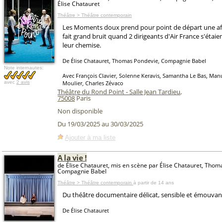
Élise Chatauret
Théâtre > Théâtre contemporain
Les Moments doux prend pour point de départ une aff
fait grand bruit quand 2 dirigeants d'Air France s'étaie
leur chemise.
De Élise Chatauret, Thomas Pondevie, Compagnie Babel
Note internautes:
Avec François Clavier, Solenne Keravis, Samantha Le Bas, Manu
avec
2 avis
Moulier, Charles Zévaco
Théâtre du Rond Point - Salle Jean Tardieu
,
75008
Paris
Non disponible
Du 19/03/2025 au 30/03/2025
Ajouter à ma liste
A la vie !
de Élise Chatauret, mis en scène par Élise Chatauret, Thom
Compagnie Babel
Théâtre > Théâtre contemporain
à partir de 14 ans
Du théâtre documentaire délicat, sensible et émouvan
De Élise Chatauret