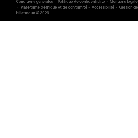
Conditions générales
Politique de confidentialité
Mentions légale
Plateforme d'éthique et de conformité
Accessibilité
Gestion de
billetreduc ©
2026