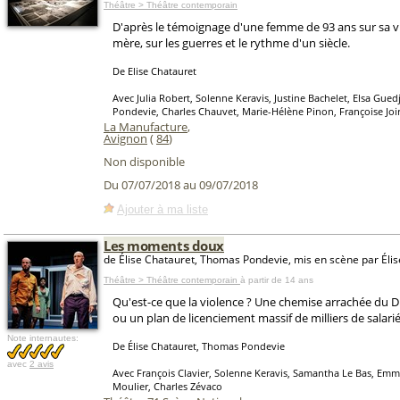
Théâtre > Théâtre contemporain
D'après le témoignage d'une femme de 93 ans sur sa 
mère, sur les guerres et le rythme d'un siècle.
De Elise Chatauret
Avec Julia Robert, Solenne Keravis, Justine Bachelet, Elsa Gue
Pondevie, Charles Chauvet, Marie-Hélène Pinon, Françoise Joi
La Manufacture
,
Avignon
(
84
)
Non disponible
Du 07/07/2018 au 09/07/2018
Ajouter à ma liste
Les moments doux
de Élise Chatauret, Thomas Pondevie, mis en scène par Éli
Théâtre > Théâtre contemporain
à partir de 14 ans
Qu'est-ce que la violence ? Une chemise arrachée du D
ou un plan de licenciement massif de milliers de salarié
Note internautes:
De Élise Chatauret, Thomas Pondevie
avec
2 avis
Avec François Clavier, Solenne Keravis, Samantha Le Bas, Emm
Moulier, Charles Zévaco