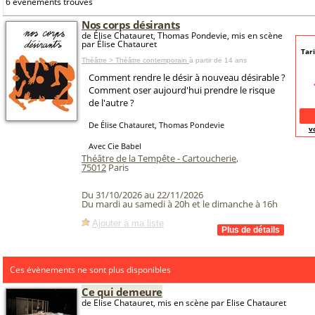
6 événements trouvés
Nos corps désirants
de Élise Chatauret, Thomas Pondevie, mis en scène
par Élise Chatauret
Tari
Théâtre > Théâtre contemporain
à partir de 14 ans
Comment rendre le désir à nouveau désirable ?
Comment oser aujourd'hui prendre le risque
de l'autre ?
De Élise Chatauret, Thomas Pondevie
v
Avec Cie Babel
Théâtre de la Tempête - Cartoucherie
,
75012
Paris
Du 31/10/2026 au 22/11/2026
Du mardi au samedi à 20h et le dimanche à 16h
Ajouter à ma liste
Ces évènements ne sont plus disponibles
Ce qui demeure
de Elise Chatauret, mis en scène par Elise Chatauret