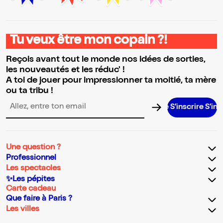
Tu veux être mon copain ?!
Reçois avant tout le monde nos idées de sorties,
les nouveautés et les réduc' !
A toi de jouer pour impressionner ta moitié, ta mère
ou ta tribu !
S’inscrire S’inscrire S’
Adresse email pour la newsletter
Une question ?
Professionnel
Les spectacles
✨Les pépites
Carte cadeau
Que faire à Paris ?
Les villes