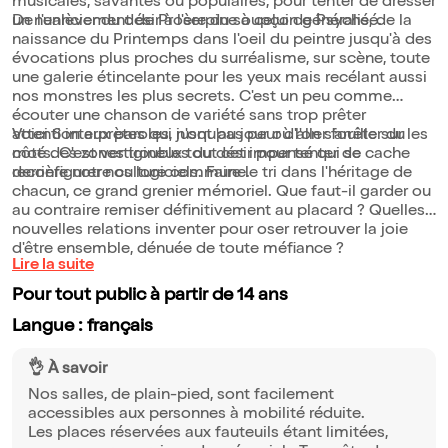
musicales, savantes ou populaires, pour tenter de dresser
un nuancier du désir à l'ère du soupçon généralisé.
De l'enlèvement de Proserpine à celui de Psyché, de la
naissance du Printemps dans l'oeil du peintre jusqu'à des
évocations plus proches du surréalisme, sur scène, toute
une galerie étincelante pour les yeux mais recélant aussi
nos monstres les plus secrets. C'est un peu comme
écouter une chanson de variété sans trop prêter
attention aux paroles, jusqu'au jour où l'on s'arrête sur les
Voici 6 interprètes qui n'ont pas peur d'aller fouiller du
mots. C'est vertigineux tout cet impensé qui se cache
côté des zones troubles du désir pour tenter de
derrière notre culture commune.
reconfigurer nos logiciels. Faire le tri dans l'héritage de
chacun, ce grand grenier mémoriel. Que faut-il garder ou
au contraire remiser définitivement au placard ? Quelles
nouvelles relations inventer pour oser retrouver la joie
d'être ensemble, dénuée de toute méfiance ?
Lire la suite
Pour tout public à partir de 14 ans
Langue : français
👌 À savoir
Nos salles, de plain-pied, sont facilement
accessibles aux personnes à mobilité réduite.
Les places réservées aux fauteuils étant limitées,