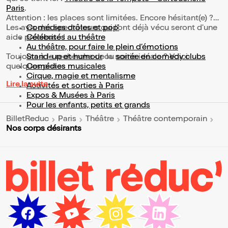
Paris
.
Attention : les places sont limitées. Encore hésitant(e) ?
Les avis des spectateurs qui l'ont déjà vécu seront d'une
Comédies drôles et pop’
aide précieuse !
Célébrités au théâtre
Au théâtre, pour faire le plein d’émotions
Toujours à la recherche de la sortie idéale ? Voici
Stand-up et humour
ou
soirée en comedy clubs
quelques pistes :
Comédies musicales
Cirque, magie et mentalisme
Lire la suite
Activités et sorties à Paris
Expos & Musées à Paris
Pour les enfants, petits et grands
BilletReduc
Paris
Théâtre
Théâtre contemporain
Nos corps désirants