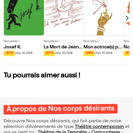
Nouveau !
Nouveau !
Nouveau !
Nouve
Josef K.
La Mort de Jean-
Mon actrice(s) pri
Nos 
Marie de Balma
ncipale(s)
ts
-57%
dès 10,95€
-57%
dès 10,95€
-29%
dès 10,95€
-57
Tu pourrais aimer aussi !
À propos de Nos corps désirants
Découvre Nos corps désirants, qui fait partie de notre
sélection d’événements de type
Théâtre contemporain
et
qui se tient ici :
Théâtre de la Tempête - Cartoucherie
-