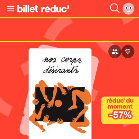
réduc' du
moment
-57%