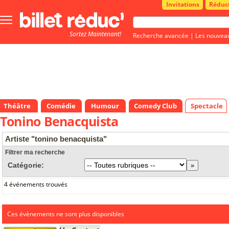
Invitations
Réduc
Bouton
menu
Sortez Maintenant!
principale
Recherche avancée
|
Les nouvea
Théâtre
Comédie
Humour
Comedy Club
Spectacle
Tonino Benacquista
Artiste "tonino benacquista"
Filtrer ma recherche
Catégorie:
4 événements trouvés
Ces évènements ne sont plus disponibles