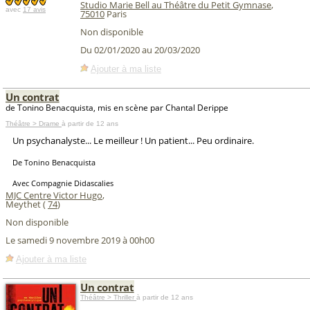
Studio Marie Bell au Théâtre du Petit Gymnase
,
avec
17 avis
75010
Paris
Non disponible
Du 02/01/2020 au 20/03/2020
Ajouter à ma liste
Un contrat
de Tonino Benacquista, mis en scène par Chantal Derippe
Théâtre > Drame
à partir de 12 ans
Un psychanalyste... Le meilleur ! Un patient... Peu ordinaire.
De Tonino Benacquista
Avec Compagnie Didascalies
MJC Centre Victor Hugo
,
Meythet (
74
)
Non disponible
Le samedi 9 novembre 2019 à 00h00
Ajouter à ma liste
Un contrat
Théâtre > Thriller
à partir de 12 ans