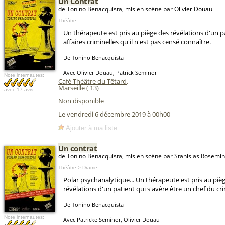
Un Contrat
de Tonino Benacquista, mis en scène par Olivier Douau
Théâtre
Un thérapeute est pris au piège des révélations d'un p
affaires criminelles qu'il n'est pas censé connaître.
De Tonino Benacquista
Avec Olivier Douau, Patrick Seminor
Note internautes:
Café Théâtre du Têtard
,
Marseille
(
13
)
avec
17 avis
Non disponible
Le vendredi 6 décembre 2019 à 00h00
Ajouter à ma liste
Un contrat
de Tonino Benacquista, mis en scène par Stanislas Rosemin
Théâtre > Drame
Polar psychanalytique... Un thérapeute est pris au piè
révélations d'un patient qui s'avère être un chef du cr
De Tonino Benacquista
Note internautes:
Avec Patricke Seminor, Olivier Douau