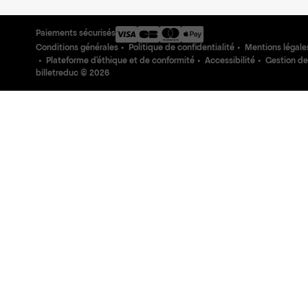
Paiements sécurisés
Conditions générales
Politique de confidentialité
Mentions légale
Plateforme d'éthique et de conformité
Accessibilité
Gestion de
billetreduc ©
2026