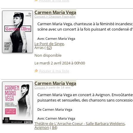
Ajouter à ma liste
Carmen Maria Vega
Concert > Chanson Française
Carmen Maria Vega, chanteuse à la féminité incandesce
scène avec un concert à la fois puissant et condensé 
Avec Carmen Maria Vega
Le Pont de Singe
,
Arras (
62
)
Non disponible
Le mardi 2 avril 2024 à 00h00
Ajouter à ma liste
Carmen Maria Vega
Concert
à partir de 14 ans
Carmen Maria Vega en concert à Avignon. Envoûtantes 
puissantes et sensuelles, des chansons sans concessio
De Carmen Maria Vega
Avec Carmen Maria Vega
Théâtre de L'Arrache-Coeur - Salle Barbara Weldens
,
Avignon
(
84
)