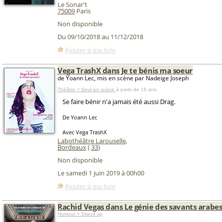
Le Sonar't
75009
Paris
Non disponible
Du 09/10/2018 au 11/12/2018
Ajouter à ma liste
Vega TrashX dans Je te bénis ma soeur
de Yoann Lec, mis en scène par Nadeige Joseph
Théâtre > Seul en scène
à partir de 16 ans
Se faire bénir n'a jamais été aussi Drag.
De Yoann Lec
Avec Vega TrashX
Labothéâtre Larouselle
,
Bordeaux
(
33
)
Non disponible
Le samedi 1 juin 2019 à 00h00
Ajouter à ma liste
Rachid Vegas dans Le génie des savants arabe
Humour > Stand up