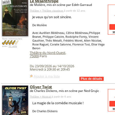
Le Misanthrope
de Molière, mis en scène par Edith Garraud
Théâtre > Théâtre classique
à partir de 12 ans
Je veux qu'on soit sincère.
De Molière
v
Avec Aurélien Bédéneau, Céline Bédéneau,Philippe
Branet, Philippe Catoire, Rodolphe Fonty, Vincent
Note internautes:
Gauthier, Théo Metalli, Frédéric Morel, Allen Nicolae,
Rose Raguel, Coralie Salonne, Florence Tosi, Elise Vega
avec
31 avis
Beron
Théâtre du Nord-Ouest
,
75009
Paris
Du 23/09/2026 au 14/10/2026
Mercredi à 20h30 et 20h45
Ajouter à ma liste
Oliver Twist
de Charles Dickens, mis en scène par Ned Grujic
Théâtre > Musical
à partir de 6 ans
La magie de la comédie musicale !
v
De Charles Dickens