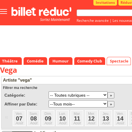
Invitations
Réduc
Bouton
menu
Sortez Maintenant!
principale
Recherche avancée
|
Les nouvea
Théâtre
Comédie
Humour
Comedy Club
Spectacle
Vega
Artiste "vega"
Filtrer ma recherche
Catégorie:
Affiner par Date:
Ven.
Sam.
Dim.
Lun.
Mar.
Mer.
Jeu.
Ven.
«
07
08
09
10
11
12
13
14
Août
Août
Août
Août
Août
Août
Août
Août