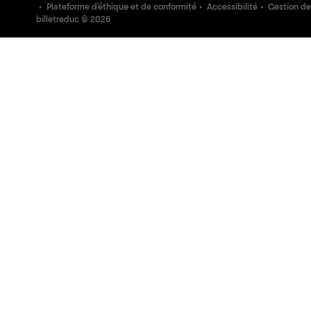
Plateforme d'éthique et de conformité
Accessibilité
Gestion de
billetreduc ©
2026