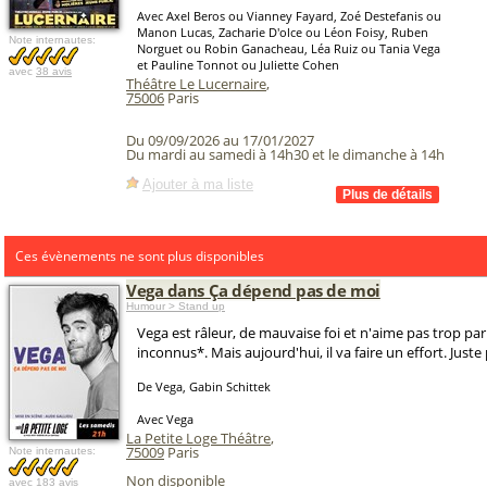
Avec Axel Beros ou Vianney Fayard, Zoé Destefanis ou
Manon Lucas, Zacharie D'olce ou Léon Foisy, Ruben
Note internautes:
Norguet ou Robin Ganacheau, Léa Ruiz ou Tania Vega
et Pauline Tonnot ou Juliette Cohen
avec
38 avis
Théâtre Le Lucernaire
,
75006
Paris
Du 09/09/2026 au 17/01/2027
Du mardi au samedi à 14h30 et le dimanche à 14h
Ajouter à ma liste
Ces évènements ne sont plus disponibles
Vega dans Ça dépend pas de moi
Humour > Stand up
Vega est râleur, de mauvaise foi et n'aime pas trop par
inconnus*. Mais aujourd'hui, il va faire un effort. Juste 
De Vega, Gabin Schittek
Avec Vega
La Petite Loge Théâtre
,
75009
Paris
Note internautes:
Non disponible
avec
183 avis