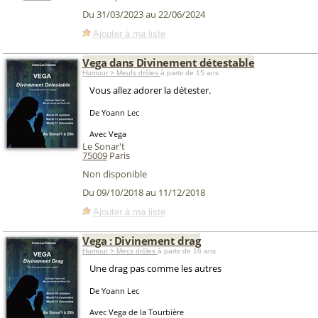
Du 31/03/2023 au 22/06/2024
Ajouter à ma liste
Vega dans Divinement détestable
Humour > Meufs drôles
à partir de 15 ans
Vous allez adorer la détester.
De Yoann Lec
Avec Vega
Le Sonar't
75009
Paris
Non disponible
Du 09/10/2018 au 11/12/2018
Ajouter à ma liste
Vega : Divinement drag
Humour > Mecs drôles
à partir de 16 ans
Une drag pas comme les autres
De Yoann Lec
Avec Vega de la Tourbière